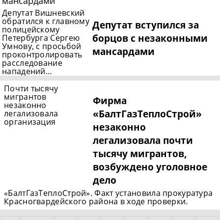
Депутат Вишневский
обратился к главному
Депутат вступился за
полицейскому
борцов с незаконными
Петербурга Сергею
Умнову, с просьбой
мансардами
проконтролировать
расследование
нападений…
Почти тысячу
мигрантов
Фирма
незаконно
«БалтГазТеплоСтрой»
легализовала
организация
незаконно
легализовала почти
тысячу мигрантов,
возбуждено уголовное
дело
«БалтГазТеплоСтрой». Факт установила прокуратура
Красногвардейского района в ходе проверки.