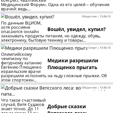
конгресс «Балтийский
Медицинский Форум». Одна из его целей – обучение
врачей: ведь…
Общество | 13.06.13
По данным ВЦИОМ,
хотя россияне
Вошёл, увидел, купил?
опасаются онлайн
заказывать продукты питания, но одежду, обувь,
электронику, бытовую технику и товары…
Спорт | 13.06.13
Олимпийскому
чемпиону по
Медики разрешили
фигурному катанию
Плющенко прыгать
Евгению Плющенко
израильские врачи
разрешили исполнять на льду сложные прыжки. Об
этом спортсмен…
Общество | 13.06.13
Что такое счастливый
случай, Витя Судаков
Добрые сказки
знает точно. До 11