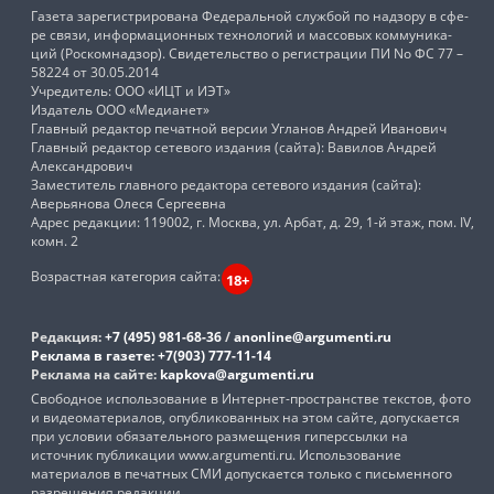
Газета зарегистрирована Федеральной службой по надзору в сфе-
ре связи, информационных технологий и массовых коммуника-
ций (Роскомнадзор). Свидетельство о регистрации ПИ No ФС 77 –
58224 от 30.05.2014
Учредитель: ООО «ИЦТ и ИЭТ»
Издатель ООО «Медианет»
Главный редактор печатной версии Угланов Андрей Иванович
Главный редактор сетевого издания (сайта): Вавилов Андрей
Александрович
Заместитель главного редактора сетевого издания (сайта):
Аверьянова Олеся Сергеевна
Адрес редакции: 119002, г. Москва, ул. Арбат, д. 29, 1-й этаж, пом. IV,
комн. 2
Возрастная категория сайта:
18+
Редакция:
+7 (495) 981-68-36
/
anonline@argumenti.ru
Реклама в газете:
+7(903) 777-11-14
Реклама на сайте:
kapkova@argumenti.ru
Свободное использование в Интернет-пространстве текстов, фото
и видеоматериалов, опубликованных на этом сайте, допускается
при условии обязательного размещения гиперссылки на
источник публикации www.argumenti.ru. Использование
материалов в печатных СМИ допускается только с письменного
разрешения редакции.