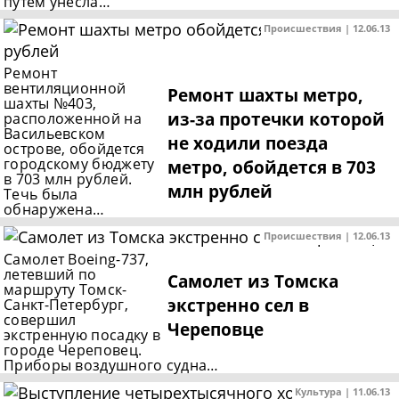
путем унесла…
Происшествия | 12.06.13
Ремонт
вентиляционной
Ремонт шахты метро,
шахты №403,
из-за протечки которой
расположенной на
Васильевском
не ходили поезда
острове, обойдется
городскому бюджету
метро, обойдется в 703
в 703 млн рублей.
млн рублей
Течь была
обнаружена…
Происшествия | 12.06.13
Самолет Boeing-737,
летевший по
Самолет из Томска
маршруту Томск-
экстренно сел в
Санкт-Петербург,
совершил
Череповце
экстренную посадку в
городе Череповец.
Приборы воздушного судна…
Культура | 11.06.13