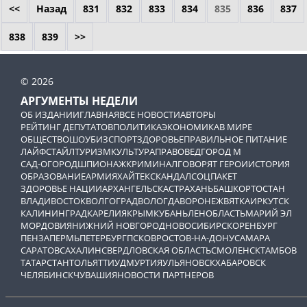
<<
Назад
831
832
833
834
835
836
837
838
839
>>
© 2026
АРГУМЕНТЫ НЕДЕЛИ
ОБ ИЗДАНИИ
ГЛАВНАЯ
ВСЕ НОВОСТИ
АВТОРЫ
РЕЙТИНГ ДЕПУТАТОВ
ПОЛИТИКА
ЭКОНОМИКА
В МИРЕ
ОБЩЕСТВО
ШОУБИЗ
СПОРТ
ЗДОРОВЬЕ
ПРАВИЛЬНОЕ ПИТАНИЕ
ЛАЙФСТАЙЛ
ТУРИЗМ
КУЛЬТУРА
ПРАВОВЕД
ГОРОД М
САД-ОГОРОД
ШПИОНАЖ
КРИМИНАЛ
ГОВОРЯТ ГЕРОИ
ИСТОРИЯ
ОБРАЗОВАНИЕ
АРМИЯ
ХАЙТЕК
СКАНДАЛ
СОЦПАКЕТ
ЗДОРОВЬЕ НАЦИИ
АРХАНГЕЛЬСК
АСТРАХАНЬ
БАШКОРТОСТАН
ВЛАДИВОСТОК
ВОЛГОГРАД
ВОЛОГДА
ВОРОНЕЖ
ВЯТКА
ИРКУТСК
КАЛИНИНГРАД
КАРЕЛИЯ
КРЫМ
КУБАНЬ
ЛЕНОБЛАСТЬ
МАРИЙ ЭЛ
МОРДОВИЯ
НИЖНИЙ НОВГОРОД
НОВОСИБИРСК
ОРЕНБУРГ
ПЕНЗА
ПЕРМЬ
ПЕТЕРБУРГ
ПСКОВ
РОСТОВ-НА-ДОНУ
САМАРА
САРАТОВ
САХАЛИН
СВЕРДЛОВСКАЯ ОБЛАСТЬ
СМОЛЕНСК
ТАМБОВ
ТАТАРСТАН
ТОЛЬЯТТИ
УДМУРТИЯ
УЛЬЯНОВСК
ХАБАРОВСК
ЧЕЛЯБИНСК
ЧУВАШИЯ
НОВОСТИ ПАРТНЕРОВ