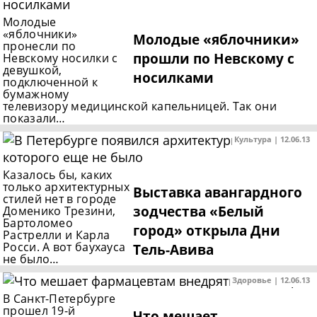
Молодые
«яблочники»
Молодые «яблочники»
пронесли по
прошли по Невскому с
Невскому носилки с
девушкой,
носилками
подключенной к
бумажному
телевизору медицинской капельницей. Так они
показали…
Культура | 12.06.13
Казалось бы, каких
только архитектурных
Выставка авангардного
стилей нет в городе
зодчества «Белый
Доменико Трезини,
Бартоломео
город» открыла Дни
Растрелли и Карла
Росси. А вот баухауса
Тель-Авива
не было…
Здоровье | 12.06.13
В Санкт-Петербурге
прошел 19-й
Что мешает