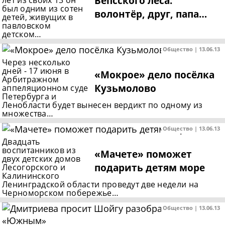
Вепсского леса:
лет из своих 13 он
был одним из сотен
волонтёр, друг, папа…
детей, живущих в
павловском
детском…
Общество | 13.06.13
Через несколько
дней - 17 июня в
«Мокрое» дело посёлка
Арбитражном
Кузьмолово
аппеляционном суде
Петербурга и
Ленобласти будет вынесен вердикт по одному из
множества…
Общество | 13.06.13
Двадцать
воспитанников из
«Мачете» поможет
двух детских домов
подарить детям море
Лесогорского и
Калининского
Ленинградской области проведут две недели на
Черноморском побережье…
Общество | 13.06.13