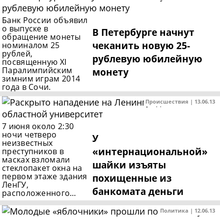
Банк России объявил
о выпуске в
В Петербурге начнут
обращение монеты
чеканить новую 25-
номиналом 25
рублей,
рублевую юбилейную
посвященную XI
Паралимпийским
монету
зимним играм 2014
года в Сочи.
Происшествия | 13.06.13
7 июня около 2:30
ночи четверо
У
неизвестных
«интернациональной»
преступников в
масках взломали
шайки изъяты
стеклопакет окна на
первом этаже здания
похищенные из
ЛенГУ,
банкомата деньги
расположенного…
Политика | 12.06.13