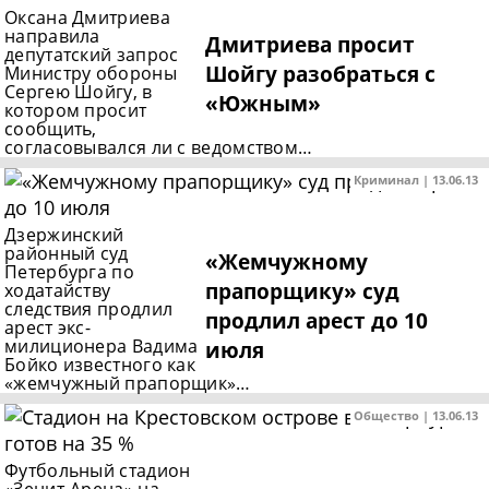
Оксана Дмитриева
направила
Дмитриева просит
депутатский запрос
Шойгу разобраться с
Министру обороны
Сергею Шойгу, в
«Южным»
котором просит
сообщить,
согласовывался ли с ведомством…
Криминал | 13.06.13
Дзержинский
районный суд
«Жемчужному
Петербурга по
прапорщику» суд
ходатайству
следствия продлил
продлил арест до 10
арест экс-
милиционера Вадима
июля
Бойко известного как
«жемчужный прапорщик»…
Общество | 13.06.13
Футбольный стадион