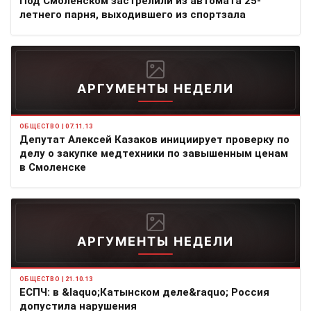
Под Смоленском застрелили из автомата 25-
летнего парня, выходившего из спортзала
АРГУМЕНТЫ НЕДЕЛИ
ОБЩЕСТВО | 07.11.13
Депутат Алексей Казаков инициирует проверку по
делу о закупке медтехники по завышенным ценам
в Смоленске
АРГУМЕНТЫ НЕДЕЛИ
ОБЩЕСТВО | 21.10.13
ЕСПЧ: в &laquo;Катынском деле&raquo; Россия
допустила нарушения