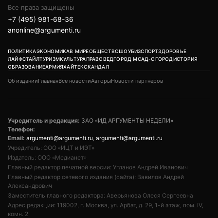
Все права защищены
+7 (495) 981-68-36
anonline@argumenti.ru
ПОЛИТИКА
ЭКОНОМИКА
В МИРЕ
ОБЩЕСТВО
ШОУБИЗ
СПОРТ
ЗДОРОВЬЕ
ЛАЙФСТАЙЛ
ТУРИЗМ
КУЛЬТУРА
ПРАВОВЕД
ГОРОД М
САД-ОГОРОД
ИСТОРИЯ
ОБРАЗОВАНИЕ
АРМИЯ
ХАЙТЕК
СКАНДАЛ
Об издании
Главная
Все новости
Авторы
Новости партнеров
Учредитель и редакция:
ЗАО «ИД АРГУМЕНТЫ НЕДЕЛИ»
Телефон:
Email:
argumenti@argumenti.ru
,
argumenti@argumenti.ru
Учредитель: ООО «ИЦТ и ИЭТ»
Издатель: ООО «Медианет»
Главный редактор печатной версии: Угланов Андрей Иванович
Главный редактор сетевого издания (сайта): Вавилов Андрей
Александрович
Заместитель главного редактора: Аверьянова Олеся Сергеевна
Адрес редакции: 119002, г. Москва, ул. Арбат, д. 29, 1-й этаж, пом. IV,
комн. 2