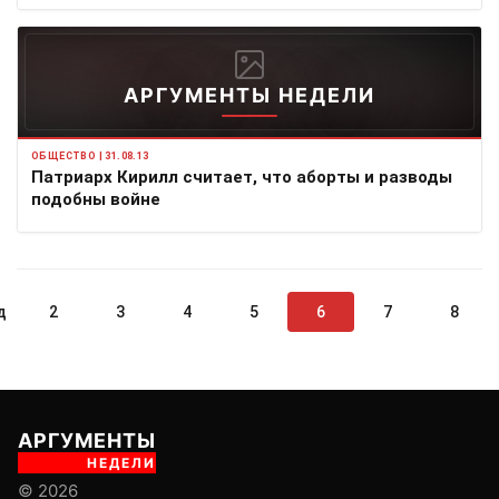
АРГУМЕНТЫ НЕДЕЛИ
ОБЩЕСТВО | 31.08.13
Патриарх Кирилл считает, что аборты и разводы
подобны войне
д
2
3
4
5
6
7
8
АРГУМЕНТЫ
НЕДЕЛИ
© 2026