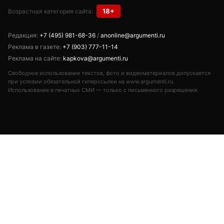
18+
Возрастная категория сайта:
Редакция:
+7 (495) 981-68-36
/
anonline@argumenti.ru
Реклама в газете:
+7 (903) 777-11-14
Реклама на сайте:
kapkova@argumenti.ru
Свободное использование текстов, фото и видеоматериалов допускается
при условии обязательной гиперссылки на www.argumenti.ru.
Использование в печатных СМИ — только с письменного разрешения.