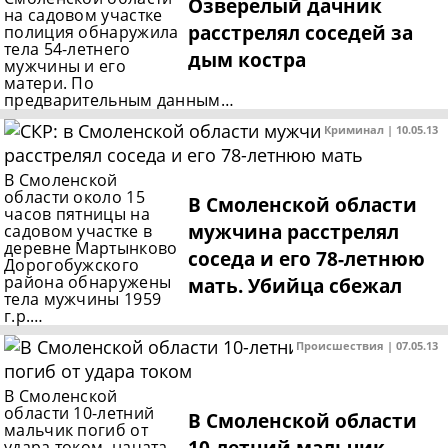
Озверелый дачник
на садовом участке
расстрелял соседей за
полиция обнаружила
тела 54-летнего
дым костра
мужчины и его
матери. По
предварительным данным…
Криминал | 10.05.13
В Смоленской
области около 15
В Смоленской области
часов пятницы на
мужчина расстрелял
садовом участке в
деревне Мартынково
соседа и его 78-летнюю
Дорогобужского
района обнаружены
мать. Убийца сбежал
тела мужчины 1959
г.р.…
Происшествия | 07.05.13
В Смоленской
области 10-летний
В Смоленской области
мальчик погиб от
10-летний мальчик
удара током, начата