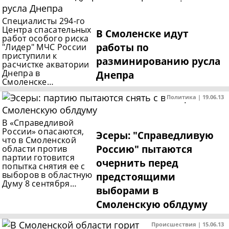
Специалисты 294-го
Центра спасательных
В Смоленске идут
работ особого риска
работы по
"Лидер" МЧС России
приступили к
разминированию русла
расчистке акватории
Днепра в
Днепра
Смоленске…
Политика | 19.06.13
В «Справедливой
России» опасаются,
Эсеры: "Справедливую
что в Смоленской
Россию" пытаются
области против
партии готовится
очернить перед
попытка снятия ее с
выборов в областную
предстоящими
Думу 8 сентября…
выборами в
Смоленскую облдуму
Происшествия | 15.06.13