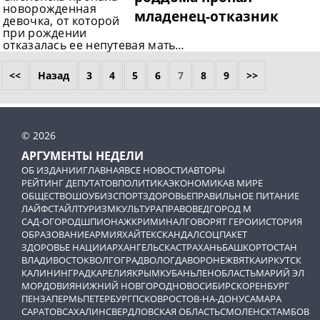
новорожденная
младенец-отказник
девочка, от которой
при рождении
отказалась ее непутевая мать…
<<
Назад
3
4
5
6
7
8
9
>>
© 2026
АРГУМЕНТЫ НЕДЕЛИ
ОБ ИЗДАНИИ
ГЛАВНАЯ
ВСЕ НОВОСТИ
АВТОРЫ
РЕЙТИНГ ДЕПУТАТОВ
ПОЛИТИКА
ЭКОНОМИКА
В МИРЕ
ОБЩЕСТВО
ШОУБИЗ
СПОРТ
ЗДОРОВЬЕ
ПРАВИЛЬНОЕ ПИТАНИЕ
ЛАЙФСТАЙЛ
ТУРИЗМ
КУЛЬТУРА
ПРАВОВЕД
ГОРОД М
САД-ОГОРОД
ШПИОНАЖ
КРИМИНАЛ
ГОВОРЯТ ГЕРОИ
ИСТОРИЯ
ОБРАЗОВАНИЕ
АРМИЯ
ХАЙТЕК
СКАНДАЛ
СОЦПАКЕТ
ЗДОРОВЬЕ НАЦИИ
АРХАНГЕЛЬСК
АСТРАХАНЬ
БАШКОРТОСТАН
ВЛАДИВОСТОК
ВОЛГОГРАД
ВОЛОГДА
ВОРОНЕЖ
ВЯТКА
ИРКУТСК
КАЛИНИНГРАД
КАРЕЛИЯ
КРЫМ
КУБАНЬ
ЛЕНОБЛАСТЬ
МАРИЙ ЭЛ
МОРДОВИЯ
НИЖНИЙ НОВГОРОД
НОВОСИБИРСК
ОРЕНБУРГ
ПЕНЗА
ПЕРМЬ
ПЕТЕРБУРГ
ПСКОВ
РОСТОВ-НА-ДОНУ
САМАРА
САРАТОВ
САХАЛИН
СВЕРДЛОВСКАЯ ОБЛАСТЬ
СМОЛЕНСК
ТАМБОВ