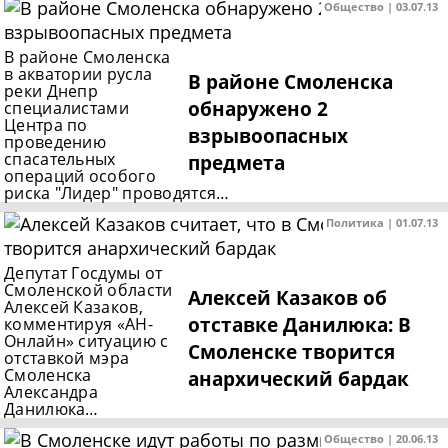
Общество | 03.07.13
В районе Смоленска
в акватории русла
В районе Смоленска
реки Днепр
обнаружено 2
специалистами
Центра по
взрывоопасных
проведению
спасательных
предмета
операций особого
риска "Лидер" проводятся…
Политика | 01.07.13
Депутат Госдумы от
Смоленской области
Алексей Казаков об
Алексей Казаков,
отставке Данилюка: В
комментируя «АН-
Онлайн» ситуацию с
Смоленске творится
отставкой мэра
Смоленска
анархический бардак
Александра
Данилюка…
Общество | 20.06.13