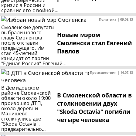
демографический
кризис в России и
сравнил его с войной…
Политика | 09.08.13
Смоленские депутаты
выбрали нового
Новым мэром
главу Смоленска
Смоленска стал Евгений
после отставки
предыдущего. Им
Павлов
стал 45-летний
кандидат от партии
"Единая Россия" Евгений…
Происшествия | 14.07.13
В Демидовском
районе Смоленской
В Смоленской области в
области около 19:00
столкновении двух
произошло ДТП,
около деревни
"Skoda Octavia" погибли
Манишево
столкнулись две
четыре человека
"Skoda Octavia",
предварительно…