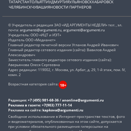
ТАТАРСТАН
ТОЛЬЯТТИ
УДМУРТИЯ
УЛЬЯНОВСК
ХАБАРОВСК
ЧЕЛЯБИНСК
ЧУВАШИЯ
НОВОСТИ ПАРТНЕРОВ
© Учредитель и редакция ЗАО «ИД АРГУМЕНТЫ НЕДЕЛИ» тел: , эл.
почта:
argumenti@argumenti.ru
,
argumenti@argumenti.ru
Учредитель: ООО «ИЦТ и ИЭТ»
Издатель ООО «Медианет»
Главный редактор печатной версии Угланов Андрей Иванович
Главный редактор сетевого издания (сайта): Вавилов Андрей
Александрович
Заместитель главного редактора сетевого издания (сайта):
Аверьянова Олеся Сергеевна
Адрес редакции: 119002, г. Москва, ул. Арбат, д. 29, 1-й этаж, пом. IV,
комн. 2
Возрастная категория сайта:
18+
Редакция:
+7 (495) 981-68-36
/
anonline@argumenti.ru
Реклама в газете:
+7(903) 777-11-14
Реклама на сайте:
kapkova@argumenti.ru
Свободное использование в Интернет-пространстве текстов, фото
и видеоматериалов, опубликованных на этом сайте, допускается
при условии обязательного размещения гиперссылки на