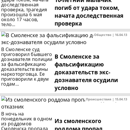
доследственная
погиб от удара током,
проверка, трагедия
произошла 6 мая
начата доследственная
около 17 часов,
проверка
тело…
Общество | 16.04.13
В Смоленске суд
приговорил бывшего
В Смоленске за
дознавателя полиции
фальсификацию
за фальсификацию
доказательств вины
доказательств экс-
наркоторговца. Ее
приговорили к двум
дознавателя осудили
годам…
условно
Происшествия | 15.04.13
В ночь на
понедельник в одном
Из смоленского
из роддомов
роддома пропал
Смоленска пропала