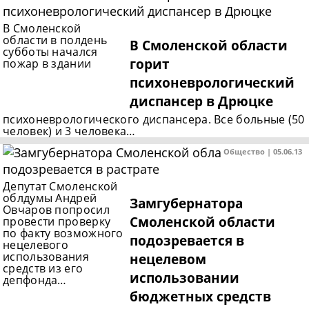
В Смоленской
области в полдень
В Смоленской области
субботы начался
горит
пожар в здании
психоневрологический
диcпанcер в Дрюцке
психоневрологического диспансера. Все больные (50
человек) и 3 человека…
Общество | 05.06.13
Депутат Смоленской
облдумы Андрей
Замгубернатора
Овчаров попросил
Смоленской области
провести проверку
по факту возможного
подозревается в
нецелевого
использования
нецелевом
средств из его
использовании
депфонда…
бюджетных средств