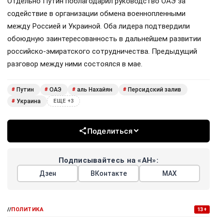
Отдельно Путин поблагодарил руководство ОАЭ за
содействие в организации обмена военнопленными
между Россией и Украиной. Оба лидера подтвердили
обоюдную заинтересованность в дальнейшем развитии
российско-эмиратского сотрудничества. Предыдущий
разговор между ними состоялся в мае.
Путин
ОАЭ
аль Нахайян
Персидский залив
#
#
#
#
Украина
#
ЕЩЕ +3
Поделиться
Подписывайтесь на «АН»:
Дзен
ВКонтакте
МАХ
//
ПОЛИТИКА
13+