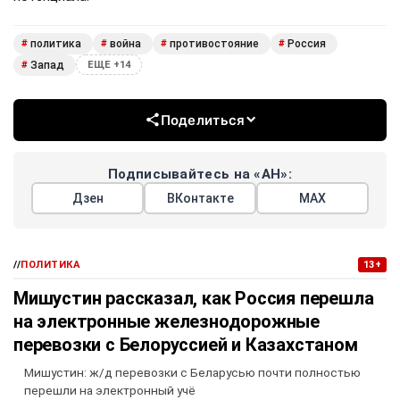
политика
война
противостояние
Россия
#
#
#
#
Запад
#
ЕЩЕ +14
Поделиться
Подписывайтесь на «АН»:
Дзен
ВКонтакте
МАХ
//
ПОЛИТИКА
13+
Мишустин рассказал, как Россия перешла
на электронные железнодорожные
перевозки с Белоруссией и Казахстаном
Мишустин: ж/д перевозки с Беларусью почти полностью
перешли на электронный учё