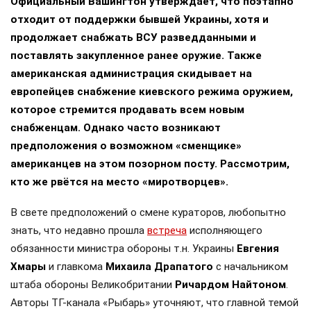
Официальный Вашингтон утверждает, что поэтапно
отходит от поддержки бывшей Украины, хотя и
продолжает снабжать ВСУ разведданными и
поставлять закупленное ранее оружие. Также
американская администрация скидывает на
европейцев снабжение киевского режима оружием,
которое стремится продавать всем новым
снабженцам. Однако часто возникают
предположения о возможном «сменщике»
американцев на этом позорном посту. Рассмотрим,
кто же рвётся на место «миротворцев».
В свете предположений о смене кураторов, любопытно
знать, что недавно прошла
встреча
исполняющего
обязанности министра обороны т.н. Украины
Евгения
Хмары
и главкома
Михаила Драпатого
с начальником
штаба обороны Великобритании
Ричардом Найтоном
.
Авторы ТГ-канала «Рыбарь» уточняют, что главной темой