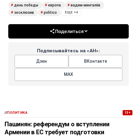
день победы
европа
вадим мингалёв
#
#
#
эксклюзив
politico
#
#
ЕЩЕ +4
Поделиться
Подписывайтесь на «АН»:
Дзен
ВКонтакте
МАХ
//
ПОЛИТИКА
13+
Пашинян: референдум о вступлении
Армении в ЕС требует подготовки