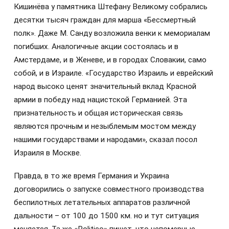
Кишинёва у памятника Штефану Великому собрались
десятки тысяч граждан для марша «Бессмертный
полк». Даже М. Санду возложила венки к мемориалам
погибших. Аналогичные акции состоялась и в
Амстердаме, и в Женеве, и в городах Словакии, само
собой, и в Израиле. «Государство Израиль и еврейский
народ высоко ценят значительный вклад Красной
армии в победу над нацистской Германией. Эта
признательность и общая историческая связь
являются прочным и незыблемым мостом между
нашими государствами и народами», сказал посол
Израиля в Москве.
Правда, в то же время Германия и Украина
договорились о запуске совместного производства
беспилотных летательных аппаратов различной
дальности – от 100 до 1500 км. но и тут ситуация
меняется. Та же «Рolitico» пишет, что непомерные