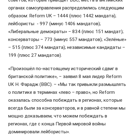
советов, которые приводит ВВС, места в английских
органах самоуправления распределились следующим
образом: Reform UK – 1444 (плюс 1442 мандата);
лейбористы - 997 (минус 1406 мандатов);
«Либеральные демократы» – 834 (плюс 151 мандат);
консерваторы – 773 (минус 557 мандатов); «Зелёные»
– 515 (плюс 374 мандата); независимые кандидаты –
199 (плюс 27 мандатов).
«Произошёл по-настоящему исторический сдвиг в
британской политике», – заявил 8 мая лидер Reform
UK Н. Фарадж (ВВС). – «Мы так привыкли размышлять
о политике в терминах «лево – право», но Reform
оказалась способна побеждать в регионах, которые
всегда были за консерваторов, и в равной степени мы
мощно доказываем, что можем побеждать в
регионах, где с конца Первой мировой войны
доминировали лейбористы».