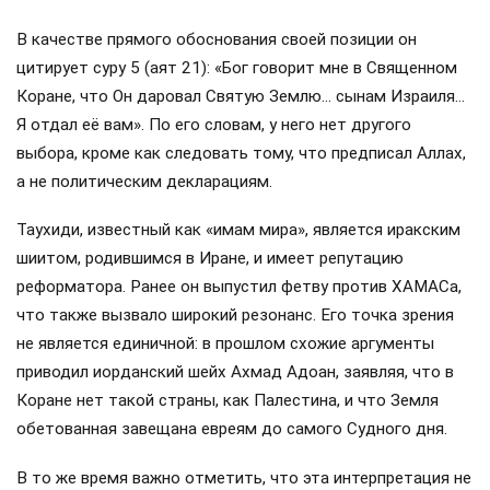
В качестве прямого обоснования своей позиции он
цитирует суру 5 (аят 21): «Бог говорит мне в Священном
Коране, что Он даровал Святую Землю… сынам Израиля…
Я отдал её вам». По его словам, у него нет другого
выбора, кроме как следовать тому, что предписал Аллах,
а не политическим декларациям.
Таухиди, известный как «имам мира», является иракским
шиитом, родившимся в Иране, и имеет репутацию
реформатора. Ранее он выпустил фетву против ХАМАСа,
что также вызвало широкий резонанс. Его точка зрения
не является единичной: в прошлом схожие аргументы
приводил иорданский шейх Ахмад Адоан, заявляя, что в
Коране нет такой страны, как Палестина, и что Земля
обетованная завещана евреям до самого Судного дня.
В то же время важно отметить, что эта интерпретация не