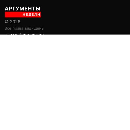
АРГУМЕНТЫ
НЕДЕЛИ
© 2026
Все права защищены
+7 (495) 981-68-36
anonline@argumenti.ru
ПОЛИТИКА
ЭКОНОМИКА
В МИРЕ
ОБЩЕСТВО
ШОУБИЗ
СПОРТ
ЗДОРОВЬЕ
ЛАЙФСТАЙЛ
ТУРИЗМ
КУЛЬТУРА
ПРАВОВЕД
ГОРОД М
САД-ОГОРОД
ИСТОРИЯ
ОБРАЗОВАНИЕ
АРМИЯ
ХАЙТЕК
СКАНДАЛ
Об издании
Главная
Все новости
Авторы
Новости партнеров
Учредитель: ООО «ИЦТ и ИЭТ»
Издатель: ООО «Медианет»
Главный редактор печатной версии: Угланов Андрей Иванович
Главный редактор сетевого издания (сайта): Вавилов Андрей
Александрович
Заместитель главного редактора: Аверьянова Олеся Сергеевна