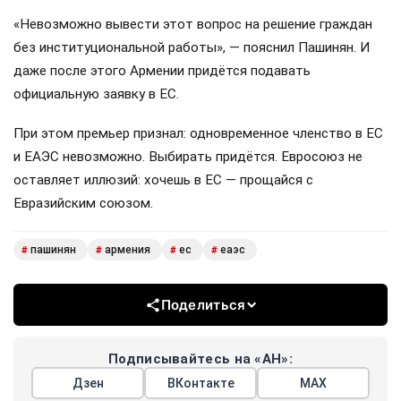
«Невозможно вывести этот вопрос на решение граждан
без институциональной работы», — пояснил Пашинян. И
даже после этого Армении придётся подавать
официальную заявку в ЕС.
При этом премьер признал: одновременное членство в ЕС
и ЕАЭС невозможно. Выбирать придётся. Евросоюз не
оставляет иллюзий: хочешь в ЕС — прощайся с
Евразийским союзом.
пашинян
армения
ес
еаэс
#
#
#
#
Поделиться
Подписывайтесь на «АН»:
Дзен
ВКонтакте
МАХ