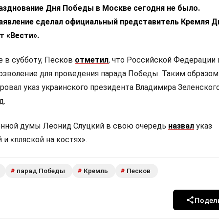
азднование Дня Победы в Москве сегодня не было.
явление сделал официальный представитель Кремля 
т «Вести».
е в субботу, Песков
отметил
, что Российской Федерации 
дозволение для проведения парада Победы. Таким образом
овал указ украинского президента Владимира Зеленского
д.
енной думы Леонид Слуцкий в свою очередь
назвал
указ
 и «пляской на костях».
парад Победы
Кремль
Песков
#
#
#
Подел