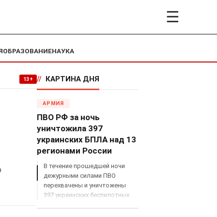
☰
Я
ОБРАЗОВАНИЕ
НАУКА
//
КАРТИНА ДНЯ
13+
АРМИЯ
ПВО РФ за ночь
уничтожила 397
украинских БПЛА над 13
регионами России
В течение прошедшей ночи
о
дежурными силами ПВО
перехвачены и уничтожены
397 украинских беспилотных
летательных аппаратов
самолетного типа над