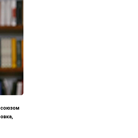
росоюзом
овка,