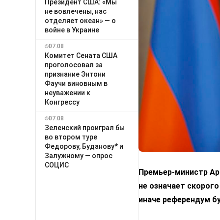
Президент США: «Мы
не вовлечены, нас
отделяет океан» — о
войне в Украине
07.08
Комитет Сената США
проголосовал за
признание Энтони
Фаучи виновным в
неуважении к
Конгрессу
07.08
Зеленский проиграл бы
во втором туре
Федорову, Буданову* и
Залужному — опрос
СОЦИС
Премьер-министр Арм
не означает скорого
иначе референдум б