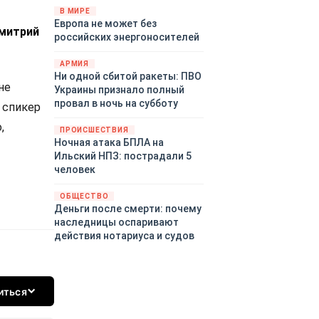
территориями Белгородской,
В МИРЕ
Европа не может без
Брянской, Воронежской,
Дмитрий
российских энергоносителей
Курской, Липецкой,
Орловской, Пензенской,
АРМИЯ
Ростовской, Рязанской,
Ни одной сбитой ракеты: ПВО
Самарской, Саратовской,
не
Украины признало полный
Тамбовской, Тульской
провал в ночь на субботу
 спикер
областей, Краснодарского
края, Республики Крым и над
,
ПРОИСШЕСТВИЯ
акваторией Азовского моря.
Ночная атака БПЛА на
Ильский НПЗ: пострадали 5
человек
ОБЩЕСТВО
Деньги после смерти: почему
наследницы оспаривают
действия нотариуса и судов
иться