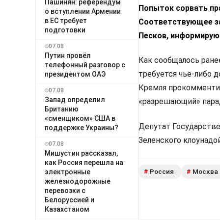
Пашинян: референдум
Попыток сорвать пр
о вступлении Армении
в ЕС требует
Соответствующее за
подготовки
Песков, информирую
07.08
Путин провёл
Как сообщалось ране
телефонный разговор с
требуется чье-либо 
президентом ОАЭ
Кремля прокомментир
07.08
Запад определил
«разрешающий» пара
Британию
«сменщиком» США в
Депутат Государств
поддержке Украины?
Зеленского клоунадой
07.08
Мишустин рассказал,
как Россия перешла на
Россия
Москва
электронные
#
#
железнодорожные
перевозки с
Белоруссией и
Казахстаном