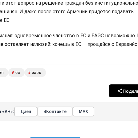
 этот вопрос на решение граждан без институциональн
Пашинян. И даже после этого Армении придётся подавать
в ЕС.
изнал: одновременное членство в ЕС и ЕАЭС невозможно.
не оставляет иллюзий: хочешь в ЕС — прощайся с Евразий
ия
ес
еаэс
#
#
Подел
 «АН»:
Дзен
ВКонтакте
МАХ