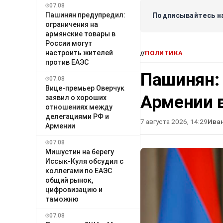
07.08
Пашинян предупредил:
Подписывайтесь на
ограничения на
армянские товары в
России могут
настроить жителей
//
ПОЛИТИКА
против ЕАЭС
Пашинян:
07.08
Вице-премьер Оверчук
Армении в
заявил о хороших
отношениях между
делегациями РФ и
7 августа 2026, 14:29
Ива
Армении
07.08
Мишустин на берегу
Иссык-Куля обсудил с
коллегами по ЕАЭС
общий рынок,
цифровизацию и
таможню
07.08