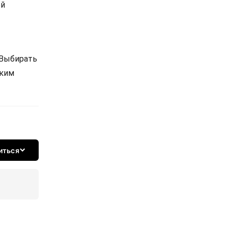
ой
 Выбирать
ским
иться