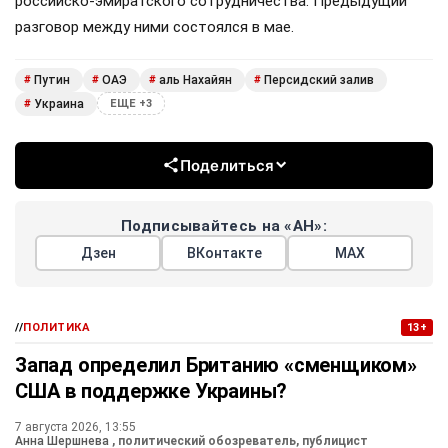
российско-эмиратского сотрудничества. Предыдущий
разговор между ними состоялся в мае.
Путин
ОАЭ
аль Нахайян
Персидский залив
#
#
#
#
Украина
#
ЕЩЕ +3
Поделиться
Подписывайтесь на «АН»:
Дзен
ВКонтакте
МАХ
//
ПОЛИТИКА
13+
Запад определил Британию «сменщиком»
США в поддержке Украины?
7 августа 2026, 13:55
Анна Шершнева
, политический обозреватель, публицист