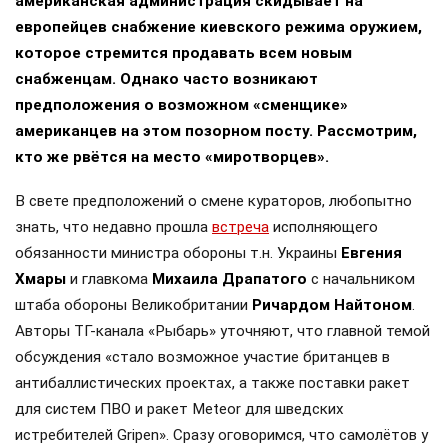
американская администрация скидывает на
европейцев снабжение киевского режима оружием,
которое стремится продавать всем новым
снабженцам. Однако часто возникают
предположения о возможном «сменщике»
американцев на этом позорном посту. Рассмотрим,
кто же рвётся на место «миротворцев».
В свете предположений о смене кураторов, любопытно
знать, что недавно прошла
встреча
исполняющего
обязанности министра обороны т.н. Украины
Евгения
Хмары
и главкома
Михаила Драпатого
с начальником
штаба обороны Великобритании
Ричардом Найтоном
.
Авторы ТГ-канала «Рыбарь» уточняют, что главной темой
обсуждения «стало возможное участие британцев в
антибаллистических проектах, а также поставки ракет
для систем ПВО и ракет Meteor для шведских
истребителей Gripen». Сразу оговоримся, что самолётов у