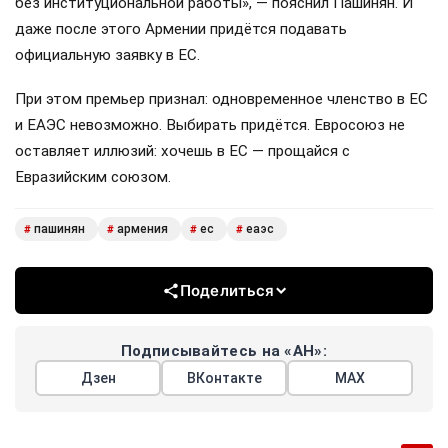
без институциональной работы», — пояснил Пашинян. И
даже после этого Армении придётся подавать
официальную заявку в ЕС.
При этом премьер признал: одновременное членство в ЕС
и ЕАЭС невозможно. Выбирать придётся. Евросоюз не
оставляет иллюзий: хочешь в ЕС — прощайся с
Евразийским союзом.
пашинян
армения
ес
еаэс
#
#
#
#
Поделиться
Подписывайтесь на «АН»:
Дзен
ВКонтакте
МАХ