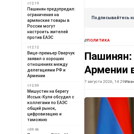
12:19
Пашинян предупредил:
ограничения на
Подписывайтесь на
армянские товары в
России могут
настроить жителей
против ЕАЭС
//
ПОЛИТИКА
12:12
Пашинян:
Вице-премьер Оверчук
заявил о хороших
отношениях между
Армении в
делегациями РФ и
Армении
7 августа 2026, 14:29
Ива
12:09
Мишустин на берегу
Иссык-Куля обсудил с
коллегами по ЕАЭС
общий рынок,
цифровизацию и
таможню
09:46