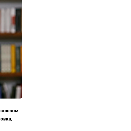
росоюзом
овка,