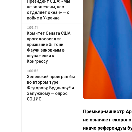
Президент США: «Мы
не вовлечены, нас
отделяет океан» — о
войне в Украине
09:41
Комитет Сената США
проголосовал за
признание Энтони
Фаучи виновным в
неуважении к
Конгрессу
00:52
Зеленский проиграл бы
во втором туре
Федорову, Буданову* и
Залужному — опрос
СОЦИС
Премьер-министр Арм
не означает скорого
иначе референдум б