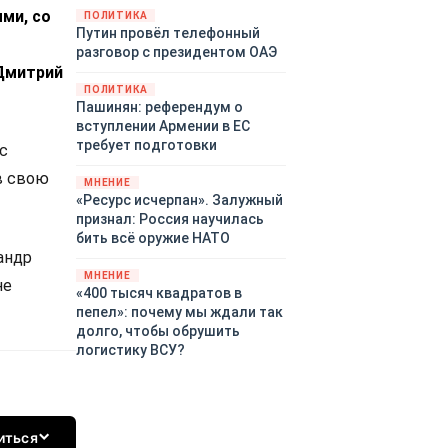
ми, со
закупленное ранее оружие.
ПОЛИТИКА
Путин провёл телефонный
Также американская
разговор с президентом ОАЭ
администрация скидывает на
Дмитрий
европейцев снабжение
ПОЛИТИКА
киевского режима оружием,
Пашинян: референдум о
которое стремится продавать
вступлении Армении в ЕС
всем новым снабженцам.
требует подготовки
с
Однако часто возникают
предположения о возможном
в свою
МНЕНИЕ
«сменщике» американцев на
«Ресурс исчерпан». Залужный
этом позорном посту.
признал: Россия научилась
Рассмотрим, кто же рвётся на
бить всё оружие НАТО
место «миротворцев».
андр
МНЕНИЕ
не
«400 тысяч квадратов в
пепел»: почему мы ждали так
долго, чтобы обрушить
логистику ВСУ?
иться