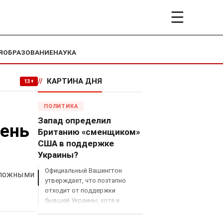
☰
Я
ОБРАЗОВАНИЕ
НАУКА
//
КАРТИНА ДНЯ
13+
ПОЛИТИКА
Запад определил
чень
Британию «сменщиком»
США в поддержке
Украины?
Официальный Вашингтон
сложными
утверждает, что поэтапно
отходит от поддержки
бывшей Украины, хотя и
продолжает снабжать ВСУ
разведданными и поставлять