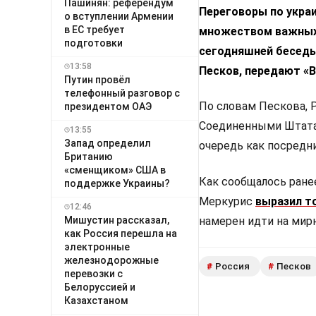
Пашинян: референдум
Переговоры по укра
о вступлении Армении
в ЕС требует
множеством важных 
подготовки
сегодняшней беседы
13:58
Песков, передают «В
Путин провёл
телефонный разговор с
По словам Пескова, 
президентом ОАЭ
Соединенными Штатам
13:55
Запад определил
очередь как посредн
Британию
«сменщиком» США в
Как сообщалось ране
поддержке Украины?
Меркурис
выразил т
12:46
Мишустин рассказал,
намерен идти на мир
как Россия перешла на
электронные
железнодорожные
Россия
Песков
#
#
перевозки с
Белоруссией и
Казахстаном