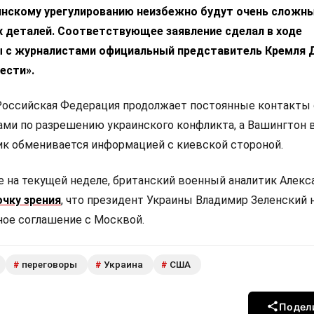
инскому урегулированию неизбежно будут очень сложны
деталей. Соответствующее заявление сделал в ходе
 c журналистами официальный представитель Кремля 
ести».
Российская Федерация продолжает постоянные контакты 
и по разрешению украинского конфликта, а Вашингтон 
ик обменивается информацией с киевской стороной.
е на текущей неделе, британский военный аналитик Алекс
очку зрения
, что президент Украины Владимир Зеленский 
ное соглашение с Москвой.
переговоры
Украина
США
#
#
#
Подел