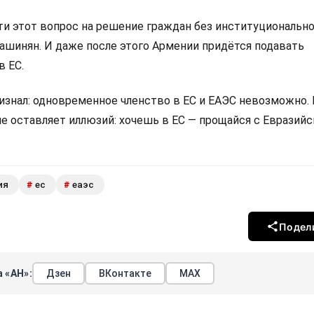
 этот вопрос на решение граждан без институциональн
Пашинян. И даже после этого Армении придётся подавать
в ЕС.
изнал: одновременное членство в ЕС и ЕАЭС невозможно.
не оставляет иллюзий: хочешь в ЕС — прощайся с Евразий
ия
ес
еаэс
#
#
Подел
 «АН»:
Дзен
ВКонтакте
МАХ