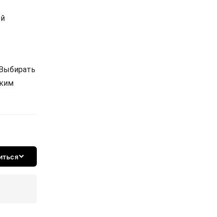
ой
 Выбирать
ским
иться