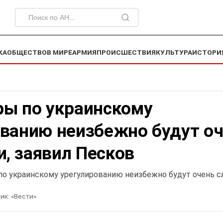
КА
ОБЩЕСТВО
В МИРЕ
АРМИЯ
ПРОИСШЕСТВИЯ
КУЛЬТУРА
ИСТОРИ
ры по украинскому
ованию неизбежно будут о
, заявил Песков
по украинскому урегулированию неизбежно будут очень 
ик:
«Вести»