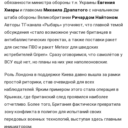
обязанности министра обороны т.н. Украины
Евгения
Хмары
и главкома
Михаила Драпатого
с начальником
штаба обороны Великобритании
Ричардом Найтоном
.
Авторы ТГ-канала «Рыбарь» уточняют, что главной темой
обсуждения «стало возможное участие британцев в
антибаллистических проектах, а также поставки ракет
для систем ПВО и ракет Meteor для шведских
истребителей Gripen». Сразу оговоримся, что самолётов у
ВСУ ещё нет, но планы на них уже наполеоновские.
Роль Лондона в поддержке Киева давно вышла за рамки
простой риторики, став очевидной для всех
наблюдателей. Ярким примером этого стала операция в
Крынках, где британский след проявился наиболее
отчетливо. Более того, Британия фактически превратила
зону конфликта в полигон для испытаний своих
передовых военных технологий, выступая здесь главным
инициатором.