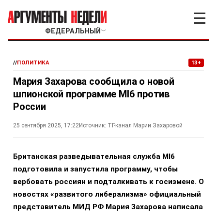
☰
ФЕДЕРАЛЬНЫЙ
﹀
//
ПОЛИТИКА
13+
Мария Захарова сообщила о новой
шпионской программе MI6 против
России
25 сентября 2025, 17:22
Источник:
ТГ-канал Марии Захаровой
Британская разведывательная служба MI6
подготовила и запустила программу, чтобы
вербовать россиян и подталкивать к госизмене.
О
новостях «развитого либерализма» официальный
представитель МИД РФ Мария Захарова написала