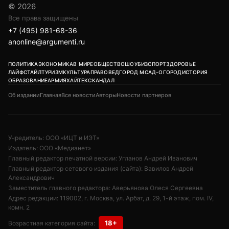
© 2026
Все права защищены
+7 (495) 981-68-36
anonline@argumenti.ru
ПОЛИТИКА
ЭКОНОМИКА
В МИРЕ
ОБЩЕСТВО
ШОУБИЗ
СПОРТ
ЗДОРОВЬЕ
ЛАЙФСТАЙЛ
ТУРИЗМ
КУЛЬТУРА
ПРАВОВЕД
ГОРОД М
САД-ОГОРОД
ИСТОРИЯ
ОБРАЗОВАНИЕ
АРМИЯ
ХАЙТЕК
СКАНДАЛ
Об издании
Главная
Все новости
Авторы
Новости партнеров
Учредитель: ООО «ИЦТ и ИЭТ»
Издатель: ООО «Медианет»
Главный редактор печатной версии: Угланов Андрей Иванович
Главный редактор сетевого издания (сайта): Вавилов Андрей
Александрович
Заместитель главного редактора: Аверьянова Олеся Сергеевна
Адрес редакции: 119002, г. Москва, ул. Арбат, д. 29, 1-й этаж, пом. IV,
комн. 2
18+
Возрастная категория сайта: