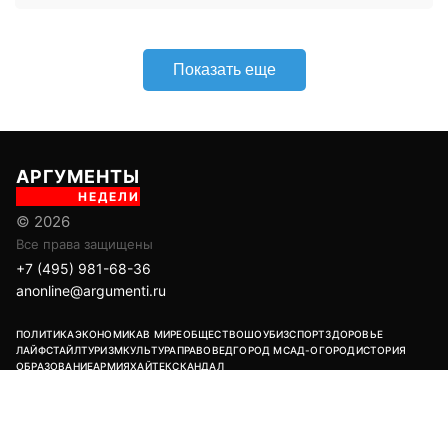
anonline@argumenti.ru
ПОЛИТИКА
ЭКОНОМИКА
В МИРЕ
ОБЩЕСТВО
ШОУБИЗ
СПОРТ
ЗДОРОВЬЕ
ЛАЙФСТАЙЛ
ТУРИЗМ
КУЛЬТУРА
ПРАВОВЕД
ГОРОД М
САД-ОГОРОД
ИСТОРИЯ
ОБРАЗОВАНИЕ
АРМИЯ
ХАЙТЕК
СКАНДАЛ
Об издании
Главная
Все новости
Авторы
Новости партнеров
Учредитель: ООО «ИЦТ и ИЭТ»
Издатель: ООО «Медианет»
Главный редактор печатной версии: Угланов Андрей Иванович
Главный редактор сетевого издания (сайта): Вавилов Андрей
Александрович
Заместитель главного редактора: Аверьянова Олеся Сергеевна
Адрес редакции: 119002, г. Москва, ул. Арбат, д. 29, 1-й этаж, пом. IV,
комн. 2
18+
Возрастная категория сайта:
Редакция:
+7 (495) 981-68-36
/
anonline@argumenti.ru
Реклама в газете:
+7 (903) 777-11-14