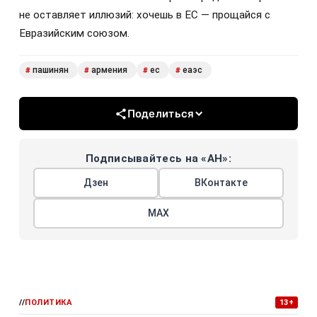
не оставляет иллюзий: хочешь в ЕС — прощайся с
Евразийским союзом.
пашинян
армения
ес
еаэс
#
#
#
#
Поделиться
Подписывайтесь на «АН»:
Дзен
ВКонтакте
МАХ
//
ПОЛИТИКА
13+