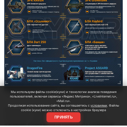
Мы используем файлы cookie(куки) и технологии анализа поведения
Фото: скрин ТГ-канала РЫБАРЬ
пользователей, включая сервисы «Яндекс Метрика», «LiveInternet.ru»,
«Mail.ru».
Продолжая использование сайта, вы соглашаетесь с
условиями
. Файлы
Давайте повторим прописную истину: создание
cookie (куки) можно отключить в настройках браузера
противоракет для борьбы с баллистикой — это не
ПРИНЯТЬ
«гаражная» сборка дрона на коленке. Это сложнейший