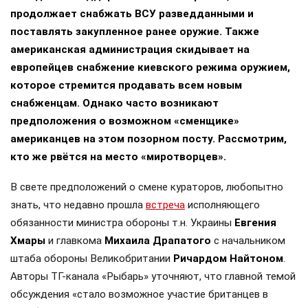
продолжает снабжать ВСУ разведданными и
поставлять закупленное ранее оружие. Также
американская администрация скидывает на
европейцев снабжение киевского режима оружием,
которое стремится продавать всем новым
снабженцам. Однако часто возникают
предположения о возможном «сменщике»
американцев на этом позорном посту. Рассмотрим,
кто же рвётся на место «миротворцев».
В свете предположений о смене кураторов, любопытно
знать, что недавно прошла
встреча
исполняющего
обязанности министра обороны т.н. Украины
Евгения
Хмары
и главкома
Михаила Драпатого
с начальником
штаба обороны Великобритании
Ричардом Найтоном
.
Авторы ТГ-канала «Рыбарь» уточняют, что главной темой
обсуждения «стало возможное участие британцев в