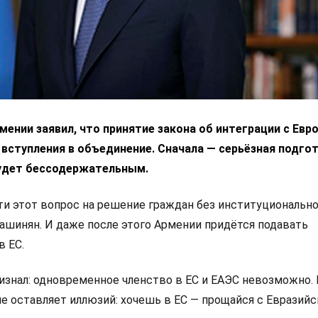
ении заявил, что принятие закона об интеграции с Ев
 вступления в объединение. Сначала — серьёзная подгот
удет бессодержательным.
 этот вопрос на решение граждан без институциональн
Пашинян. И даже после этого Армении придётся подавать
в ЕС.
изнал: одновременное членство в ЕС и ЕАЭС невозможно.
не оставляет иллюзий: хочешь в ЕС — прощайся с Евразий