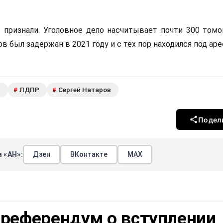
признали. Уголовное дело насчитывает почти 300 томо
ов был задержан в 2021 году и с тех пор находился под ар
д
ЛДПР
Сергей Натаров
#
#
Подел
 «АН»:
Дзен
ВКонтакте
МАХ
 референдум о вступлении