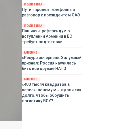
закупленное ранее оружие.
ПОЛИТИКА
Путин провёл телефонный
Также американская
разговор с президентом ОАЭ
администрация скидывает на
европейцев снабжение
ПОЛИТИКА
киевского режима оружием,
Пашинян: референдум о
которое стремится продавать
вступлении Армении в ЕС
всем новым снабженцам.
требует подготовки
Однако часто возникают
предположения о возможном
МНЕНИЕ
«сменщике» американцев на
«Ресурс исчерпан». Залужный
этом позорном посту.
признал: Россия научилась
Рассмотрим, кто же рвётся на
бить всё оружие НАТО
место «миротворцев».
МНЕНИЕ
«400 тысяч квадратов в
пепел»: почему мы ждали так
долго, чтобы обрушить
логистику ВСУ?