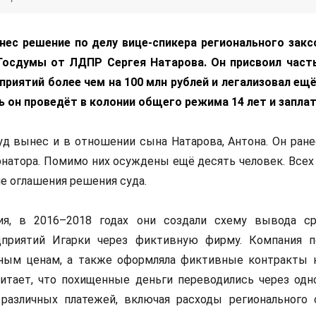
нес решение по делу вице-спикера регионального закс
осдумы от ЛДПР Сергея Натарова. Он присвоил част
риятий более чем на 100 млн рублей и легализовал ещё
рь он проведёт в колонии общего режима 14 лет и заплат
д вынес и в отношении сына Натарова, Антона. Он ране
рнатора. Помимо них осуждены ещё десять человек. Всех
ле оглашения решения суда.
ия, в 2016–2018 годах они создали схему вывода с
приятий Игарки через фиктивную фирму. Компания п
ым ценам, а также оформляла фиктивные контракты 
читает, что похищенные деньги переводились через одн
 различных платежей, включая расходы регионального 