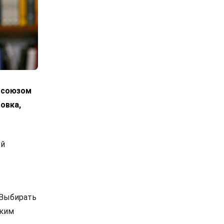
росоюзом
овка,
ой
 Выбирать
ским