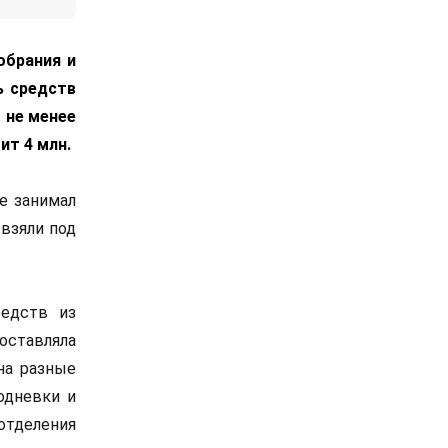
обрания и
ь средств
 не менее
ит 4 млн.
е занимал
 взяли под
редств из
оставляла
на разные
одневки и
отделения