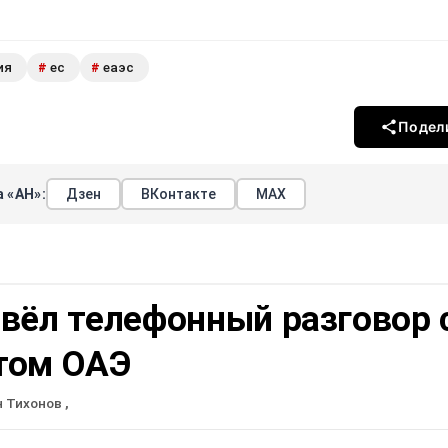
ия
ес
еаэс
#
#
Подел
 «АН»:
Дзен
ВКонтакте
МАХ
вёл телефонный разговор 
том ОАЭ
н Тихонов
,