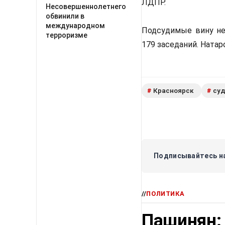
ЛДПР.
Несовершеннолетнего
обвинили в
международном
Подсудимые вину не 
терроризме
179 заседаний. Натар
Красноярск
су
#
#
Подписывайтесь на
//
ПОЛИТИКА
Пашинян: