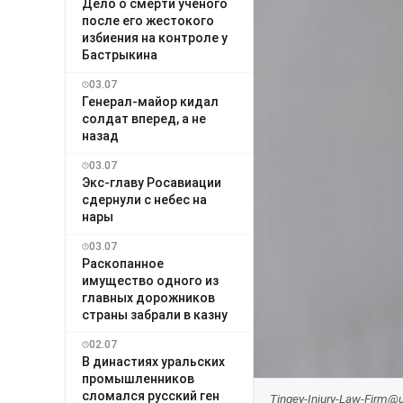
Дело о смерти учёного
после его жестокого
избиения на контроле у
Бастрыкина
03.07
Генерал-майор кидал
солдат вперед, а не
назад
03.07
Экс-главу Росавиации
сдернули с небес на
нары
03.07
Раскопанное
имущество одного из
главных дорожников
страны забрали в казну
02.07
В династиях уральских
промышленников
сломался русский ген
Tingey-Injury-Law-Firm@