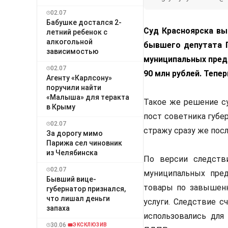
02.07
Бабушке достался 2-
Суд Красноярска вы
летний ребенок с
алкогольной
бывшего депутата Г
зависимостью
муниципальных предп
02.07
90 млн рублей. Тепе
Агенту «Карлсону»
поручили найти
«Малыша» для теракта
Такое же решение су
в Крыму
пост советника губе
02.07
стражу сразу же пос
За дорогу мимо
Парижа сел чиновник
из Челябинска
По версии следств
02.07
муниципальных пред
Бывший вице-
товары по завышенн
губернатор признался,
что лишал деньги
услуги. Следствие с
запаха
использовались для
30.06
ЭКСКЛЮЗИВ