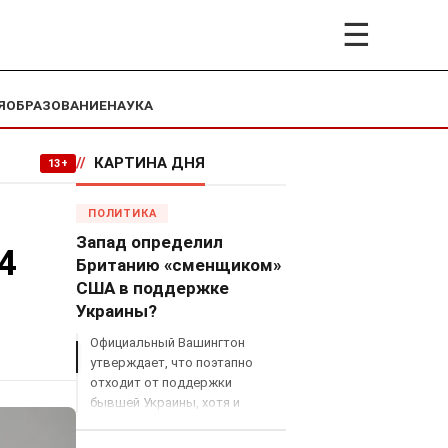
☰
Я
ОБРАЗОВАНИЕ
НАУКА
//
КАРТИНА ДНЯ
13+
ПОЛИТИКА
Запад определил
4
Британию «сменщиком»
США в поддержке
Украины?
Официальный Вашингтон
утверждает, что поэтапно
отходит от поддержки
бывшей Украины, хотя и
продолжает снабжать ВСУ
разведданными и поставлять