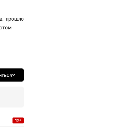
в, прошло
естом.
иться
13+