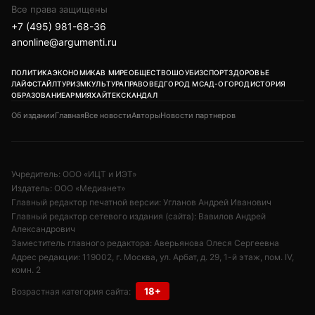
+7 (495) 981-68-36
anonline@argumenti.ru
ПОЛИТИКА
ЭКОНОМИКА
В МИРЕ
ОБЩЕСТВО
ШОУБИЗ
СПОРТ
ЗДОРОВЬЕ
ЛАЙФСТАЙЛ
ТУРИЗМ
КУЛЬТУРА
ПРАВОВЕД
ГОРОД М
САД-ОГОРОД
ИСТОРИЯ
ОБРАЗОВАНИЕ
АРМИЯ
ХАЙТЕК
СКАНДАЛ
Об издании
Главная
Все новости
Авторы
Новости партнеров
Учредитель: ООО «ИЦТ и ИЭТ»
Издатель: ООО «Медианет»
Главный редактор печатной версии: Угланов Андрей Иванович
Главный редактор сетевого издания (сайта): Вавилов Андрей
Александрович
Заместитель главного редактора: Аверьянова Олеся Сергеевна
Адрес редакции: 119002, г. Москва, ул. Арбат, д. 29, 1-й этаж, пом. IV,
комн. 2
18+
Возрастная категория сайта:
Редакция:
+7 (495) 981-68-36
/
anonline@argumenti.ru