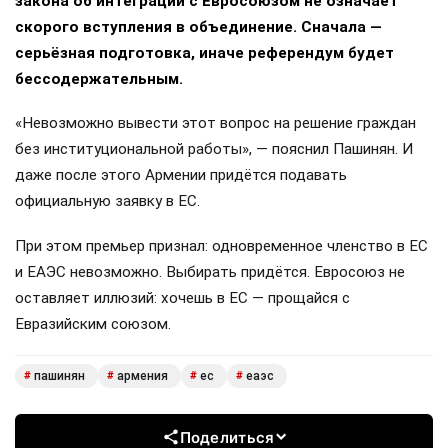
закона об интеграции с Евросоюзом не означает
скорого вступления в объединение. Сначала —
серьёзная подготовка, иначе референдум будет
бессодержательным.
«Невозможно вывести этот вопрос на решение граждан
без институциональной работы», — пояснил Пашинян. И
даже после этого Армении придётся подавать
официальную заявку в ЕС.
При этом премьер признал: одновременное членство в ЕС
и ЕАЭС невозможно. Выбирать придётся. Евросоюз не
оставляет иллюзий: хочешь в ЕС — прощайся с
Евразийским союзом.
пашинян
армения
ес
еаэс
#
#
#
#
Поделиться