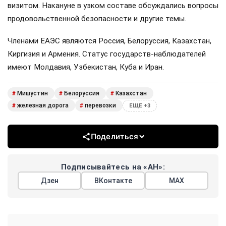
премьер-министр Михаил Мишустин на расширенном
заседании Евразийского межправительственного
совета в Киргизии.
По его словам, в прошлом году почти все перевозки
между двумя странами осуществлялись по электронным
документам. С Казахстаном этот показатель превышает
восемьдесят процентов. Заседание совета проходит в
Чолпон-Ата, куда Мишустин прибыл с двухдневным
визитом. Накануне в узком составе обсуждались вопросы
продовольственной безопасности и другие темы.
Членами ЕАЭС являются Россия, Белоруссия, Казахстан,
Киргизия и Армения. Статус государств-наблюдателей
имеют Молдавия, Узбекистан, Куба и Иран.
Мишустин
Белоруссия
Казахстан
#
#
#
железная дорога
перевозки
#
#
ЕЩЕ +3