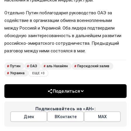
Отдельно Путин поблагодарил руководство ОАЭ за
содействие в организации обмена военнопленными
между Россией и Украиной. Оба лидера подтвердили
обоюдную заинтересованность в дальнейшем развитии
российско-эмиратского сотрудничества. Предыдущий
разговор между ними состоялся в мае.
Путин
ОАЭ
аль Нахайян
Персидский залив
#
#
#
#
Украина
#
ЕЩЕ +3
Поделиться
Подписывайтесь на «АН»:
Дзен
ВКонтакте
МАХ