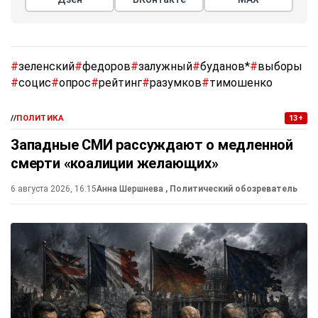
#
зеленский
#
федоров
#
залужный
#
буданов*
#
выборы
#
социс
#
опрос
#
рейтинг
#
разумков
#
тимошенко
//
ПОЛИТИКА
13+
Западные СМИ рассуждают о медленной
смерти «коалиции желающих»
6 августа 2026, 16:15
Анна Шершнева
, Политический обозреватель