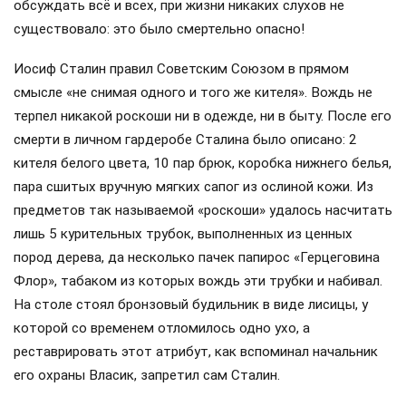
обсуждать всё и всех, при жизни никаких слухов не
существовало: это было смертельно опасно!
Иосиф Сталин правил Советским Союзом в прямом
смысле «не снимая одного и того же кителя». Вождь не
терпел никакой роскоши ни в одежде, ни в быту. После его
смерти в личном гардеробе Сталина было описано: 2
кителя белого цвета, 10 пар брюк, коробка нижнего белья,
пара сшитых вручную мягких сапог из ослиной кожи. Из
предметов так называемой «роскоши» удалось насчитать
лишь 5 курительных трубок, выполненных из ценных
пород дерева, да несколько пачек папирос «Герцеговина
Флор», табаком из которых вождь эти трубки и набивал.
На столе стоял бронзовый будильник в виде лисицы, у
которой со временем отломилось одно ухо, а
реставрировать этот атрибут, как вспоминал начальник
его охраны Власик, запретил сам Сталин.