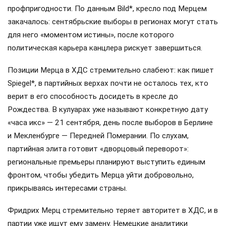
профпригодности. По данным Bild*, кресло под Мерцем
закачалось: сентябрьские выборы в регионах могут стать
для него «моментом истины», после которого
политическая карьера канцлера рискует завершиться.
Позиции Мерца в ХДС стремительно слабеют: как пишет
Spiegel*, в партийных верхах почти не осталось тех, кто
верит в его способность досидеть в кресле до
Рождества. В кулуарах уже называют конкретную дату
«часа икс» — 21 сентября, день после выборов в Берлине
и Мекленбурге — Передней Померании. По слухам,
партийная элита готовит «дворцовый переворот»:
региональные премьеры планируют выступить единым
фронтом, чтобы убедить Мерца уйти добровольно,
прикрываясь интересами страны.
Фридрих Мерц стремительно теряет авторитет в ХДС, и в
партии уже ищут ему замену. Немецкие аналитики