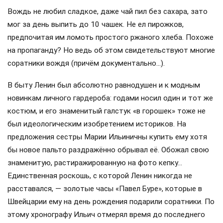
Вождь не любил сладкое, даже чай пил без сахара, зато
мог за день выпить до 10 чашек. Не ел пирожков,
предпочитая им ломоть простого ржаного хлеба. Похоже
на пропаганду? Но ведь об этом свидетельствуют многие
соратники вождя (причём документально…).
В быту Ленин был абсолютно равнодушен и к модным
новинкам личного гардероба: годами носил один и тот же
костюм, и его знаменитый галстук «в горошек» тоже не
был идеологическим изобретением историков. На
предложения сестры Марии Ильиничны купить ему хотя
бы новое пальто раздражённо обрывал её. Обожал свою
знаменитую, растиражированную на фото кепку…
Единственная роскошь, с которой Ленин никогда не
расставался, — золотые часы «Павел Буре», которые в
Швейцарии ему на день рождения подарили соратники. По
этому хронографу Ильич отмерял время до последнего