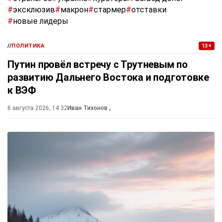
#
эксклюзив
#
макрон
#
стармер
#
отставки
#
новые лидеры
//
ПОЛИТИКА
13+
Путин провёл встречу с Трутневым по
развитию Дальнего Востока и подготовке
к ВЭФ
6 августа 2026, 14:32
Иван Тихонов
,