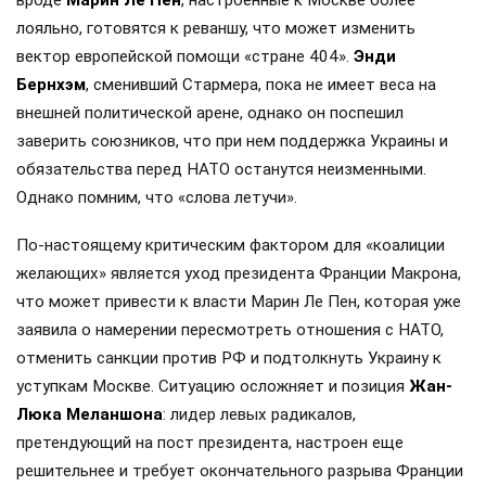
вроде
Марин Ле Пен
, настроенные к Москве более
лояльно, готовятся к реваншу, что может изменить
вектор европейской помощи «стране 404».
Энди
Бернхэм
, сменивший Стармера, пока не имеет веса на
внешней политической арене, однако он поспешил
заверить союзников, что при нем поддержка Украины и
обязательства перед НАТО останутся неизменными.
Однако помним, что «слова летучи».
По-настоящему критическим фактором для «коалиции
желающих» является уход президента Франции Макрона,
что может привести к власти Марин Ле Пен, которая уже
заявила о намерении пересмотреть отношения с НАТО,
отменить санкции против РФ и подтолкнуть Украину к
уступкам Москве. Ситуацию осложняет и позиция
Жан-
Люка Меланшона
: лидер левых радикалов,
претендующий на пост президента, настроен еще
решительнее и требует окончательного разрыва Франции