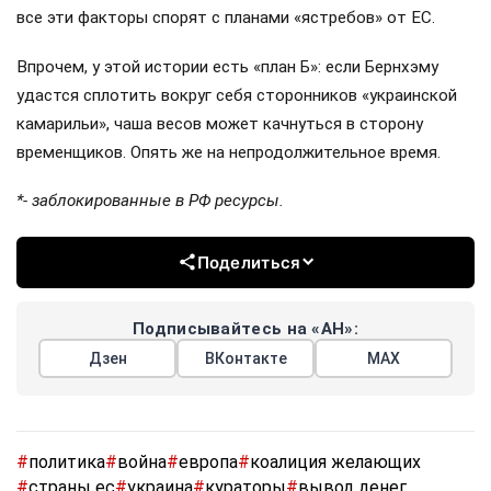
все эти факторы спорят с планами «ястребов» от ЕС.
Впрочем, у этой истории есть «план Б»: если Бернхэму
удастся сплотить вокруг себя сторонников «украинской
камарильи», чаша весов может качнуться в сторону
временщиков. Опять же на непродолжительное время.
*- заблокированные в РФ ресурсы.
Поделиться
Подписывайтесь на «АН»:
Дзен
ВКонтакте
МАХ
#
политика
#
война
#
европа
#
коалиция желающих
#
страны ес
#
украина
#
кураторы
#
вывод денег