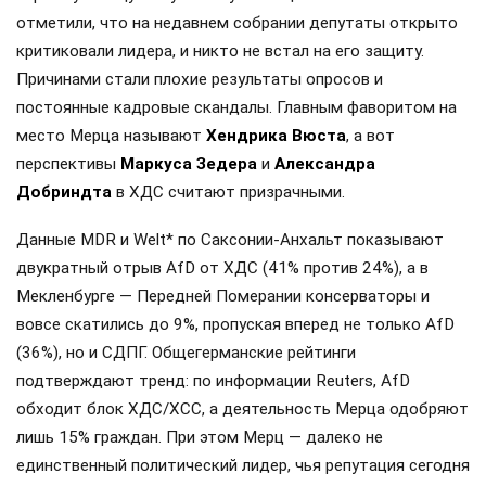
отметили, что на недавнем собрании депутаты открыто
критиковали лидера, и никто не встал на его защиту.
Причинами стали плохие результаты опросов и
постоянные кадровые скандалы. Главным фаворитом на
место Мерца называют
Хендрика Вюста
, а вот
перспективы
Маркуса Зедера
и
Александра
Добриндта
в ХДС считают призрачными.
Данные MDR и Welt* по Саксонии-Анхальт показывают
двукратный отрыв AfD от ХДС (41% против 24%), а в
Мекленбурге — Передней Померании консерваторы и
вовсе скатились до 9%, пропуская вперед не только AfD
(36%), но и СДПГ. Общегерманские рейтинги
подтверждают тренд: по информации Reuters, AfD
обходит блок ХДС/ХСС, а деятельность Мерца одобряют
лишь 15% граждан. При этом Мерц — далеко не
единственный политический лидер, чья репутация сегодня