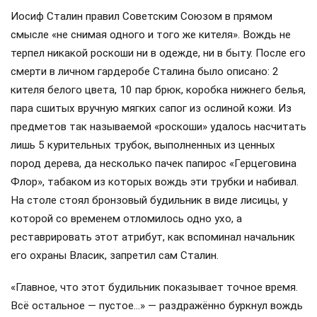
Иосиф Сталин правил Советским Союзом в прямом
смысле «не снимая одного и того же кителя». Вождь не
терпел никакой роскоши ни в одежде, ни в быту. После его
смерти в личном гардеробе Сталина было описано: 2
кителя белого цвета, 10 пар брюк, коробка нижнего белья,
пара сшитых вручную мягких сапог из ослиной кожи. Из
предметов так называемой «роскоши» удалось насчитать
лишь 5 курительных трубок, выполненных из ценных
пород дерева, да несколько пачек папирос «Герцеговина
Флор», табаком из которых вождь эти трубки и набивал.
На столе стоял бронзовый будильник в виде лисицы, у
которой со временем отломилось одно ухо, а
реставрировать этот атрибут, как вспоминал начальник
его охраны Власик, запретил сам Сталин.
«Главное, что этот будильник показывает точное время.
Всё остальное — пустое…» — раздражённо буркнул вождь