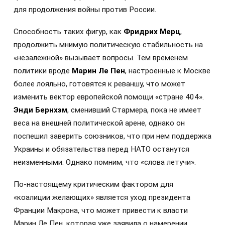
для продолжения войны против России.
Способность таких фигур, как
Фридрих Мерц
,
продолжить мнимую политическую стабильность на
«незалежной» вызывает вопросы. Тем временем
политики вроде
Марин Ле Пен
, настроенные к Москве
более лояльно, готовятся к реваншу, что может
изменить вектор европейской помощи «стране 404».
Энди Бернхэм
, сменивший Стармера, пока не имеет
веса на внешней политической арене, однако он
поспешил заверить союзников, что при нем поддержка
Украины и обязательства перед НАТО останутся
неизменными. Однако помним, что «слова летучи».
По-настоящему критическим фактором для
«коалиции желающих» является уход президента
Франции Макрона, что может привести к власти
Марин Ле Пен, которая уже заявила о намерении