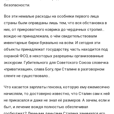
безопасности.
Все эти немалые расходы на особняки первого лица
страны были оправданы лишь тем, что вся обстановка в
них, от прикроватного коврика до чердачных стропил…
вождю не принадлежала, о чём свидетельствовали
инвентарные бирки буквально на всём. И сегодня эти
объекты принадлежат государству, часть находится под
охраной ФСО, в некоторых разрешены организованные
экскурсии. Губительного для Советского Союза словечка
«приватизация», слава Богу, при Сталине в разговорном
сленге не существовало…
Что касается зарплаты генсека, которую ему ежемесячно
начисляли, то достоверно известно, что Сталин сам к ней
не прикасался и даже не знал её размеров. А зачем, если и
быт, и лечение вождя полностью обеспечивал
госбюджет? Личными деньгами Сталина занимался его