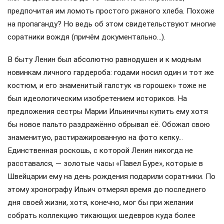
предпочитая им ломоть простого ржаного хлеба. Похоже
на пропаганду? Но ведь об этом свидетельствуют многие
соратники вождя (причём документально…).
В быту Ленин был абсолютно равнодушен и к модным
новинкам личного гардероба: годами носил один и тот же
костюм, и его знаменитый галстук «в горошек» тоже не
был идеологическим изобретением историков. На
предложения сестры Марии Ильиничны купить ему хотя
бы новое пальто раздражённо обрывал её. Обожал свою
знаменитую, растиражированную на фото кепку…
Единственная роскошь, с которой Ленин никогда не
расставался, — золотые часы «Павел Буре», которые в
Швейцарии ему на день рождения подарили соратники. По
этому хронографу Ильич отмерял время до последнего
дня своей жизни, хотя, конечно, мог бы при желании
собрать коллекцию тикающих шедевров куда более