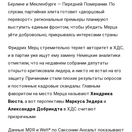
Берлине и Мекленбурге — Передней Померании. По
слухам, партийная элита готовит «дворцовый
переворот»: региональные премьеры планируют
выступить единым фронтом, чтобы убедить Мерца
уйти добровольно, прикрываясь интересами страны
Фридрих Мерц стремительно теряет авторитет в ХДС,
и в партии уже ищут ему замену. Немецкие аналитики
отметили, что на недавнем собрании депутаты
открыто критиковали лидера, и никто не встал на его
защиту. Причинами стали плохие результаты опросов
и постоянные кадровые скандалы. Главным
фаворитом на место Мерца называют
Хендрика
Вюста
, а вот перспективы
Маркуса Зедера
и
Александра Добриндта
в ХДС считают
призрачными.
Данные MDR и Welt* по Саксонии-Анхальт показывают