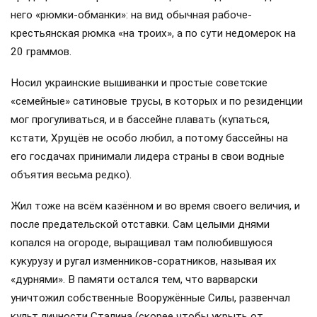
него «рюмки-обманки»: на вид обычная рабоче-
крестьянская рюмка «на троих», а по сути недомерок на
20 граммов.
Носил украинские вышиванки и простые советские
«семейные» сатиновые трусы, в которых и по резиденции
мог прогуливаться, и в бассейне плавать (купаться,
кстати, Хрущёв не особо любил, а потому бассейны на
его госдачах принимали лидера страны в свои водные
объятия весьма редко).
Жил тоже на всём казённом и во время своего величия, и
после предательской отставки. Сам целыми днями
копался на огороде, выращивал там полюбившуюся
кукурузу и ругал изменников-соратников, называя их
«дурнями». В памяти остался тем, что варварски
уничтожил собственные Вооружённые Силы, развенчал
культ личности Сталина (скорее чтобы укрыть от