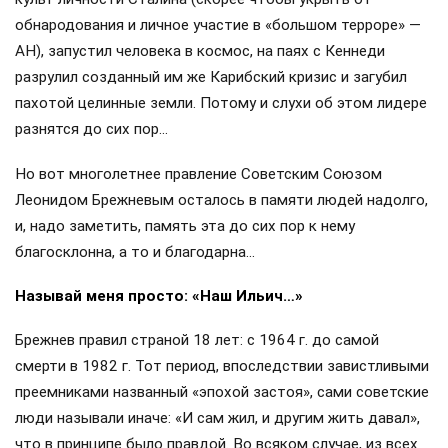
обнародования и личное участие в «большом терроре» —
АН), запустил человека в космос, на паях с Кеннеди
разрулил созданный им же Карибский кризис и загубил
пахотой целинные земли. Потому и слухи об этом лидере
разнятся до сих пор…
Но вот многолетнее правление Советским Союзом
Леонидом Брежневым осталось в памяти людей надолго,
и, надо заметить, память эта до сих пор к нему
благосклонна, а то и благодарна…
Называй меня просто: «Наш Ильич…»
Брежнев правил страной 18 лет: с 1964 г. до самой
смерти в 1982 г. Тот период, впоследствии завистливыми
преемниками названный «эпохой застоя», сами советские
люди называли иначе: «И сам жил, и другим жить давал»,
что в принципе было правдой. Во всяком случае, из всех