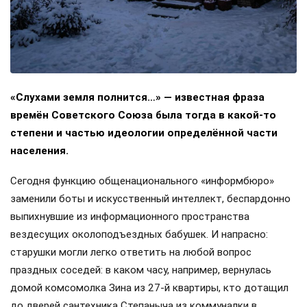
«Слухами земля полнится…» — известная фраза
времён Советского Союза была тогда в какой-то
степени и частью идеологии определённой части
населения.
Сегодня функцию общенационального «информбюро»
заменили боты и искусственный интеллект, беспардонно
выпихнувшие из информационного пространства
вездесущих околоподъездных бабушек. И напрасно:
старушки могли легко ответить на любой вопрос
праздных соседей: в каком часу, например, вернулась
домой комсомолка Зина из 27-й квартиры, кто дотащил
до дверей сантехника Степаныча из коммуналки в