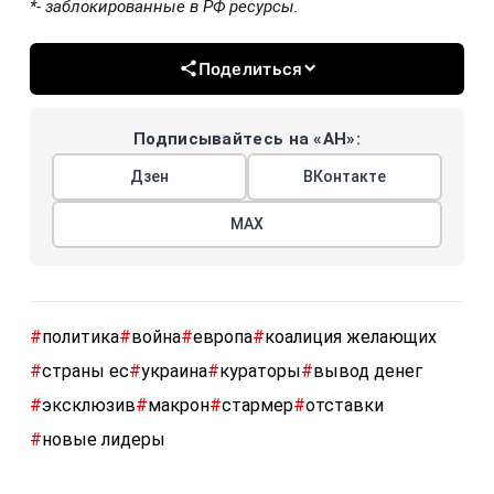
*- заблокированные в РФ ресурсы.
Поделиться
Подписывайтесь на «АН»:
Дзен
ВКонтакте
МАХ
#
политика
#
война
#
европа
#
коалиция желающих
#
страны ес
#
украина
#
кураторы
#
вывод денег
#
эксклюзив
#
макрон
#
стармер
#
отставки
#
новые лидеры