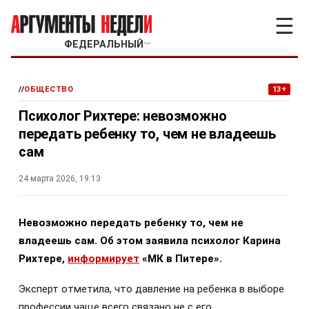
☰
ФЕДЕРАЛЬНЫЙ
﹀
//
ОБЩЕСТВО
13+
Психолог Рихтере: невозможно
передать ребенку то, чем не владеешь
сам
24 марта 2026, 19:13
Невозможно передать ребенку то, чем не
владеешь сам. Об этом заявила психолог Карина
Рихтере,
информирует
«МК в Питере».
Эксперт отметила, что давление на ребенка в выборе
профессии чаще всего связано не с его