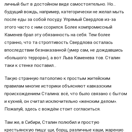
личный быт в достойном виде самостоятельно. Но…
будущий вождь, например, категорически не желал мыть
после еды за собой посуду. Упрямый Свердлов из-за
этого часто с ним ссорился. Более компромиссный
Каменев брал эту обязанность на себя. Тем более
странно, что та строптивость Свердлова осталась
впоследствии безнаказанной (умер сам, не дождавшись
«большого террора»), а вот Льва Каменева тов. Сталин
таки к стенке поставил…
Такую странную патологию к простым житейским
правилам многие историки объясняют кавказским
происхождением Сталина: всё, что было связано с бытом
и кухней, он считал исключительно «женским делом».
Пожалуй, здесь с вождём стоит согласиться.
Там же, в Сибири, Сталин полюбил и простую
крестьянскую пищу: щи, борщ, различные каши, жареную