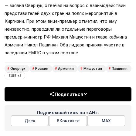
— заявил Оверчук, отвечая на вопрос о взаимодействии
представителей двух стран на полях мероприятий в
Киргизии. При этом вице-премьер отметил, что ему
неизвестно, проводили ли отдельные переговоры
премьер-министр РФ Михаил Мишустин и глава кабмина
Армении Никол Пашинян. Оба лидера приняли участие в
заседании ЕМПС в узком составе.
Оверчук
Россия
Армения
Мишустин
Пашинян
#
#
#
#
#
ЕЩЕ +3
Поделиться
Подписывайтесь на «АН»:
Дзен
ВКонтакте
МАХ