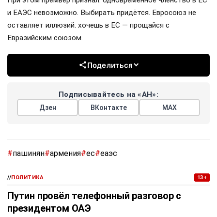
и ЕАЭС невозможно. Выбирать придётся. Евросоюз не
оставляет иллюзий: хочешь в ЕС — прощайся с
Евразийским союзом.
Поделиться
Подписывайтесь на «АН»:
Дзен
ВКонтакте
МАХ
#
пашинян
#
армения
#
ес
#
еаэс
//
ПОЛИТИКА
13+
Путин провёл телефонный разговор с
президентом ОАЭ