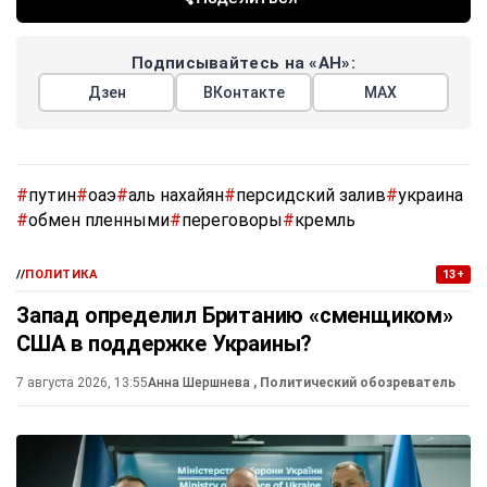
Подписывайтесь на «АН»:
Дзен
ВКонтакте
МАХ
#
путин
#
оаэ
#
аль нахайян
#
персидский залив
#
украина
#
обмен пленными
#
переговоры
#
кремль
//
ПОЛИТИКА
13+
Запад определил Британию «сменщиком»
США в поддержке Украины?
7 августа 2026, 13:55
Анна Шершнева
, Политический обозреватель