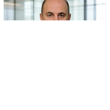
Россия и Белоруссия практически полностью
отказались от бумажных документов при
железнодорожных перевозках. Об этом заявил
премьер-министр Михаил Мишустин на расширенном
заседании Евразийского межправительственного
совета в Киргизии.
По его словам, в прошлом году почти все перевозки
между двумя странами осуществлялись по электронным