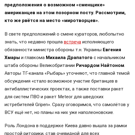
предположения о возможном «сменщике»
американцев на этом позорном посту. Рассмотрим,
кто же рвётся на место «миротворцев».
В свете предположений о смене кураторов, любопытно
знать, что недавно прошла
встреча
исполняющего
обязанности министра обороны т.н. Украины
Евгения
Хмары
и главкома
Михаила Драпатого
с начальником
штаба обороны Великобритании
Ричардом Найтоном
.
Авторы ТГ-канала «Рыбарь» уточняют, что главной темой
обсуждения «стало возможное участие британцев в
антибаллистических проектах, а также поставки ракет
для систем ПВО и ракет Meteor для шведских
истребителей Gripen». Сразу оговоримся, что самолётов у
ВСУ ещё нет, но планы на них уже наполеоновские.
Роль Лондона в поддержке Киева давно вышла за рамки
простой риторики, став очевидной для всех