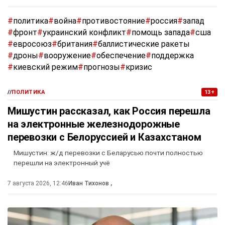
#
политика
#
война
#
противостояние
#
россия
#
запад
#
фронт
#
украинский конфликт
#
помощь запада
#
сша
#
евросоюз
#
британия
#
баллистические ракеты
#
дроны
#
вооружение
#
обеспечение
#
поддержка
#
киевский режим
#
прогнозы
#
кризис
//
ПОЛИТИКА
13+
Мишустин рассказал, как Россия перешла
на электронные железнодорожные
перевозки с Белоруссией и Казахстаном
Мишустин: ж/д перевозки с Беларусью почти полностью
перешли на электронный учё
7 августа 2026, 12:46
Иван Тихонов
,