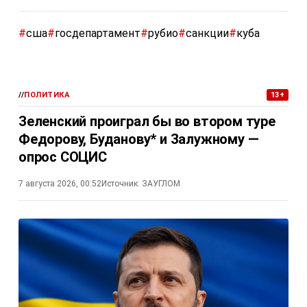
#
сша
#
госдепартамент
#
рубио
#
санкции
#
куба
//
ПОЛИТИКА
13+
Зеленский проиграл бы во втором туре
Федорову, Буданову* и Залужному —
опрос СОЦИС
7 августа 2026, 00:52
Источник:
ЗАУГЛОМ