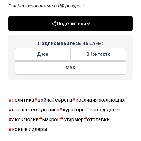
*- заблокированные в РФ ресурсы.
Поделиться
Подписывайтесь на «АН»:
Дзен
ВКонтакте
МАХ
#
политика
#
война
#
европа
#
коалиция желающих
#
страны ес
#
украина
#
кураторы
#
вывод денег
#
эксклюзив
#
макрон
#
стармер
#
отставки
#
новые лидеры