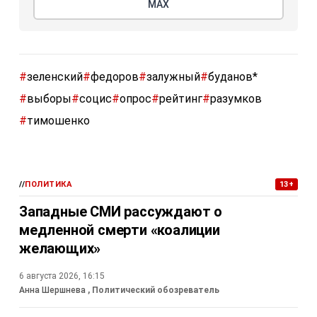
МАХ
#
зеленский
#
федоров
#
залужный
#
буданов*
#
выборы
#
социс
#
опрос
#
рейтинг
#
разумков
#
тимошенко
//
ПОЛИТИКА
13+
Западные СМИ рассуждают о
медленной смерти «коалиции
желающих»
6 августа 2026, 16:15
Анна Шершнева
, Политический обозреватель