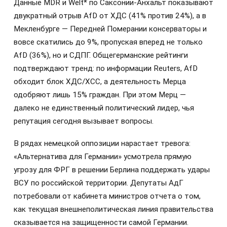
Данные MDR и Welt* по Саксонии-Анхальт показывают
двукратный отрыв AfD от ХДС (41% против 24%), а в
Мекленбурге — Передней Померании консерваторы и
вовсе скатились до 9%, пропуская вперед не только
AfD (36%), но и СДПГ. Общегерманские рейтинги
подтверждают тренд: по информации Reuters, AfD
обходит блок ХДС/ХСС, а деятельность Мерца
одобряют лишь 15% граждан. При этом Мерц —
далеко не единственный политический лидер, чья
репутация сегодня вызывает вопросы.
В рядах немецкой оппозиции нарастает тревога:
«Альтернатива для Германии» усмотрела прямую
угрозу для ФРГ в решении Берлина поддержать удары
ВСУ по российской территории. Депутаты АдГ
потребовали от кабинета министров отчета о том,
как текущая внешнеполитическая линия правительства
сказывается на защищенности самой Германии.