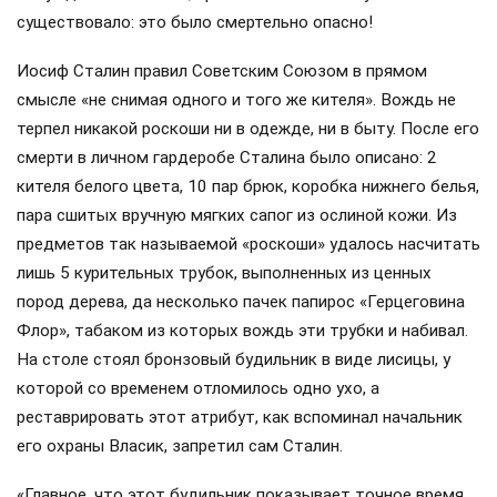
существовало: это было смертельно опасно!
Иосиф Сталин правил Советским Союзом в прямом
смысле «не снимая одного и того же кителя». Вождь не
терпел никакой роскоши ни в одежде, ни в быту. После его
смерти в личном гардеробе Сталина было описано: 2
кителя белого цвета, 10 пар брюк, коробка нижнего белья,
пара сшитых вручную мягких сапог из ослиной кожи. Из
предметов так называемой «роскоши» удалось насчитать
лишь 5 курительных трубок, выполненных из ценных
пород дерева, да несколько пачек папирос «Герцеговина
Флор», табаком из которых вождь эти трубки и набивал.
На столе стоял бронзовый будильник в виде лисицы, у
которой со временем отломилось одно ухо, а
реставрировать этот атрибут, как вспоминал начальник
его охраны Власик, запретил сам Сталин.
«Главное, что этот будильник показывает точное время.