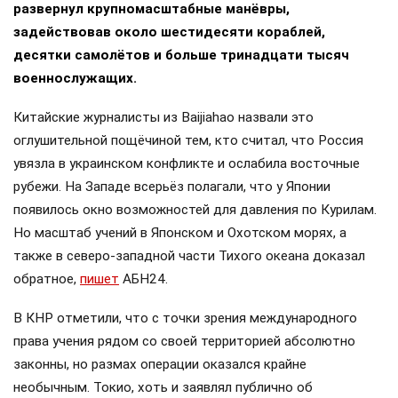
развернул крупномасштабные манёвры,
задействовав около шестидесяти кораблей,
десятки самолётов и больше тринадцати тысяч
военнослужащих.
Китайские журналисты из Baijiahao назвали это
оглушительной пощёчиной тем, кто считал, что Россия
увязла в украинском конфликте и ослабила восточные
рубежи. На Западе всерьёз полагали, что у Японии
появилось окно возможностей для давления по Курилам.
Но масштаб учений в Японском и Охотском морях, а
также в северо-западной части Тихого океана доказал
обратное,
пишет
АБН24.
В КНР отметили, что с точки зрения международного
права учения рядом со своей территорией абсолютно
законны, но размах операции оказался крайне
необычным. Токио, хоть и заявлял публично об