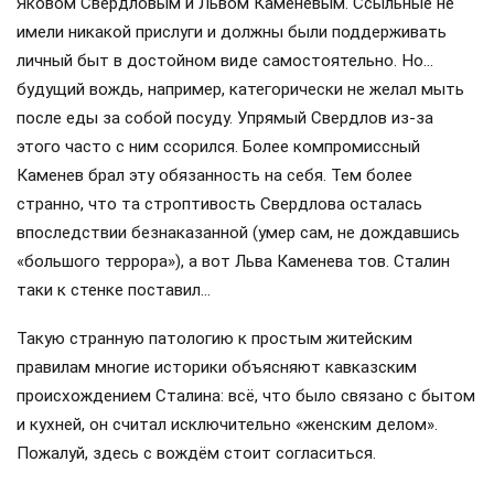
Яковом Свердловым и Львом Каменевым. Ссыльные не
имели никакой прислуги и должны были поддерживать
личный быт в достойном виде самостоятельно. Но…
будущий вождь, например, категорически не желал мыть
после еды за собой посуду. Упрямый Свердлов из-за
этого часто с ним ссорился. Более компромиссный
Каменев брал эту обязанность на себя. Тем более
странно, что та строптивость Свердлова осталась
впоследствии безнаказанной (умер сам, не дождавшись
«большого террора»), а вот Льва Каменева тов. Сталин
таки к стенке поставил…
Такую странную патологию к простым житейским
правилам многие историки объясняют кавказским
происхождением Сталина: всё, что было связано с бытом
и кухней, он считал исключительно «женским делом».
Пожалуй, здесь с вождём стоит согласиться.