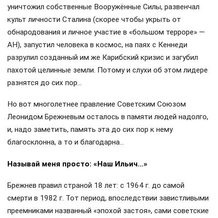
уничтожил собственные Вооружённые Силы, развенчал
культ личности Сталина (скорее чтобы укрыть от
обнародования и личное участие в «большом терроре» —
АН), запустил человека в космос, на паях с Кеннеди
разрулил созданный им же Карибский кризис и загубил
пахотой целинные земли. Потому и слухи об этом лидере
разнятся до сих пор…
Но вот многолетнее правление Советским Союзом
Леонидом Брежневым осталось в памяти людей надолго,
и, надо заметить, память эта до сих пор к нему
благосклонна, а то и благодарна…
Называй меня просто: «Наш Ильич…»
Брежнев правил страной 18 лет: с 1964 г. до самой
смерти в 1982 г. Тот период, впоследствии завистливыми
преемниками названный «эпохой застоя», сами советские