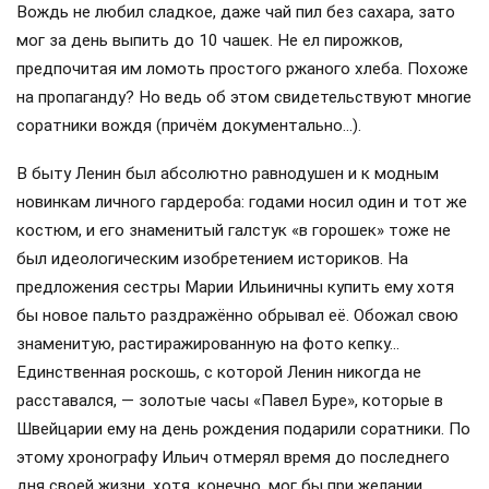
Вождь не любил сладкое, даже чай пил без сахара, зато
мог за день выпить до 10 чашек. Не ел пирожков,
предпочитая им ломоть простого ржаного хлеба. Похоже
на пропаганду? Но ведь об этом свидетельствуют многие
соратники вождя (причём документально…).
В быту Ленин был абсолютно равнодушен и к модным
новинкам личного гардероба: годами носил один и тот же
костюм, и его знаменитый галстук «в горошек» тоже не
был идеологическим изобретением историков. На
предложения сестры Марии Ильиничны купить ему хотя
бы новое пальто раздражённо обрывал её. Обожал свою
знаменитую, растиражированную на фото кепку…
Единственная роскошь, с которой Ленин никогда не
расставался, — золотые часы «Павел Буре», которые в
Швейцарии ему на день рождения подарили соратники. По
этому хронографу Ильич отмерял время до последнего
дня своей жизни, хотя, конечно, мог бы при желании