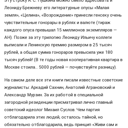
Эту строку А. С. Пушкина можно смело адресовать и
Леониду Брежневу: его литературные опусы «Малая
земля», «Целина», «Возрождение» принесли генсеку очень
чувствительные гонорары в рублях и валюте (тираж
каждого опуса превышал 15 миллионов экземпляров —
АН). Позже за эту трилогию Леониду Ильичу коллеги
выписали и Ленинскую премию размером в 25 тысяч
рублей, а общая сумма гонораров превысила уже 180
тысяч рублей! (В те годы новая кооперативная квартира в
Москве стоила… 5000 рублей — почувствуйте разницу).
На самом деле все эти книги писали известные советские
журналисты: Аркадий Сахнин, Анатолий Аграновский и
Александр Мурзин. За их работой в специальной
загородной резиденции присматривал лично главный
советский идеолог Михаил Суслов. Чем партия
отблагодарила этих людей, осталось тайной, но
обязательно отблагодарила, ведь принцип «Живи сам и