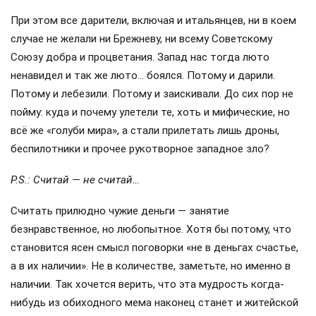
При этом все дарители, включая и итальянцев, ни в коем
случае не желали ни Брежневу, ни всему Советскому
Союзу добра и процветания. Запад нас тогда люто
ненавидел и так же люто… боялся. Потому и дарили.
Потому и лебезили. Потому и заискивали. До сих пор не
пойму: куда и почему улетели те, хоть и мифические, но
всё же «голуби мира», а стали прилетать лишь дроны,
беспилотники и прочее рукотворное западное зло?
P.S.: Считай — не считай…
Считать прилюдно чужие деньги — занятие
безнравственное, но любопытное. Хотя бы потому, что
становится ясен смысл поговорки «не в деньгах счастье,
а в их наличии». Не в количестве, заметьте, но именно в
наличии. Так хочется верить, что эта мудрость когда-
нибудь из обиходного мема наконец станет и житейской