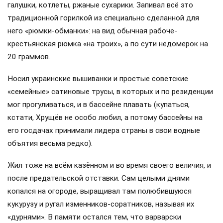
галушки, котлеты, ржаные сухарики. Запивал всё это
традиционной горилкой из специально сделанной для
него «рюмки-обманки»: на вид обычная рабоче-
крестьянская рюмка «на троих», а по сути недомерок на
20 граммов.
Носил украинские вышиванки и простые советские
«семейные» сатиновые трусы, в которых и по резиденции
мог прогуливаться, и в бассейне плавать (купаться,
кстати, Хрущёв не особо любил, а потому бассейны на
его госдачах принимали лидера страны в свои водные
объятия весьма редко).
Жил тоже на всём казённом и во время своего величия, и
после предательской отставки. Сам целыми днями
копался на огороде, выращивал там полюбившуюся
кукурузу и ругал изменников-соратников, называя их
«дурнями». В памяти остался тем, что варварски