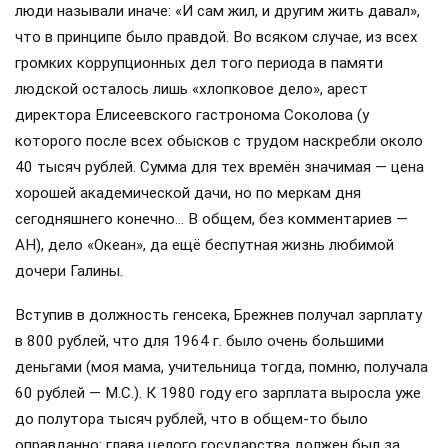
люди называли иначе: «И сам жил, и другим жить давал»,
что в принципе было правдой. Во всяком случае, из всех
громких коррупционных дел того периода в памяти
людской осталось лишь «хлопковое дело», арест
директора Елисеевского гастронома Соколова (у
которого после всех обысков с трудом наскребли около
40 тысяч рублей. Сумма для тех времён значимая — цена
хорошей академической дачи, но по меркам дня
сегодняшнего конечно… В общем, без комментариев —
АН), дело «Океан», да ещё беспутная жизнь любимой
дочери Галины.
Вступив в должность генсека, Брежнев получал зарплату
в 800 рублей, что для 1964 г. было очень большими
деньгами (моя мама, учительница тогда, помню, получала
60 рублей — М.С.). К 1980 году его зарплата выросла уже
до полутора тысяч рублей, что в общем-то было
оправданно: глава целого государства должен был за