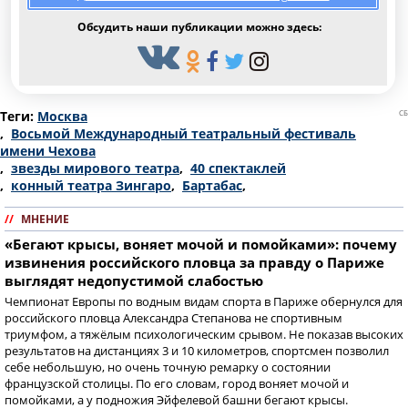
Обсудить наши публикации можно здесь:
Теги:
Москва
СБ
,
Восьмой Международный театральный фестиваль
имени Чехова
,
звезды мирового театра
,
40 спектаклей
,
конный театра Зингаро
,
Бартабас
,
//
МНЕНИЕ
«Бегают крысы, воняет мочой и помойками»: почему
извинения российского пловца за правду о Париже
выглядят недопустимой слабостью
Чемпионат Европы по водным видам спорта в Париже обернулся для
российского пловца Александра Степанова не спортивным
триумфом, а тяжёлым психологическим срывом. Не показав высоких
результатов на дистанциях 3 и 10 километров, спортсмен позволил
себе небольшую, но очень точную ремарку о состоянии
французской столицы. По его словам, город воняет мочой и
помойками, а у подножия Эйфелевой башни бегают крысы.