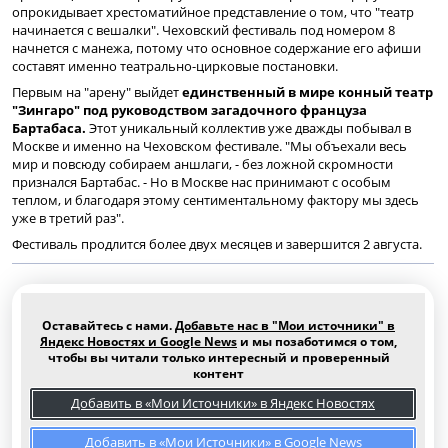
опрокидывает хрестоматийное представление о том, что "театр
начинается с вешалки". Чеховский фестиваль под номером 8
начнется с манежа, потому что основное содержание его афиши
составят именно театрально-цирковые постановки.
Первым на "арену" выйдет
единственный в мире конный театр
"Зингаро" под руководством загадочного француза
Бартабаса.
Этот уникальный коллектив уже дважды побывал в
Москве и именно на Чеховском фестивале. "Мы объехали весь
мир и повсюду собираем аншлаги, - без ложной скромности
признался Бартабас. - Но в Москве нас принимают с особым
теплом, и благодаря этому сентиментальному фактору мы здесь
уже в третий раз".
Фестиваль продлится более двух месяцев и завершится 2 августа.
Оставайтесь с нами.
Добавьте нас в "Мои источники" в
Яндекс Новостях и Google News
и мы позаботимся о том,
чтобы вы читали только интересный и проверенный
контент
Добавить в «Мои Источники» в Яндекс Новостях
Добавить в «Мои Источники» в Google News