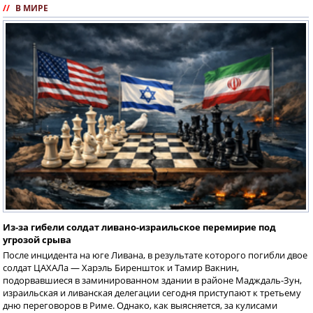
//
В МИРЕ
Из-за гибели солдат ливано-израильское перемирие под
угрозой срыва
После инцидента на юге Ливана, в результате которого погибли двое
солдат ЦАХАЛа — Харэль Биреншток и Тамир Вакнин,
подорвавшиеся в заминированном здании в районе Мадждаль-Зун,
израильская и ливанская делегации сегодня приступают к третьему
дню переговоров в Риме. Однако, как выясняется, за кулисами