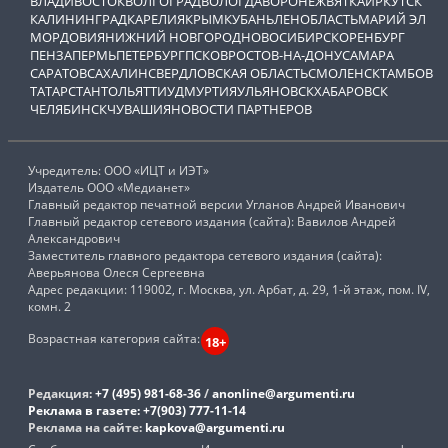
ВЛАДИВОСТОК
ВОЛГОГРАД
ВОЛОГДА
ВОРОНЕЖ
ВЯТКА
ИРКУТСК
КАЛИНИНГРАД
КАРЕЛИЯ
КРЫМ
КУБАНЬ
ЛЕНОБЛАСТЬ
МАРИЙ ЭЛ
МОРДОВИЯ
НИЖНИЙ НОВГОРОД
НОВОСИБИРСК
ОРЕНБУРГ
ПЕНЗА
ПЕРМЬ
ПЕТЕРБУРГ
ПСКОВ
РОСТОВ-НА-ДОНУ
САМАРА
САРАТОВ
САХАЛИН
СВЕРДЛОВСКАЯ ОБЛАСТЬ
СМОЛЕНСК
ТАМБОВ
ТАТАРСТАН
ТОЛЬЯТТИ
УДМУРТИЯ
УЛЬЯНОВСК
ХАБАРОВСК
ЧЕЛЯБИНСК
ЧУВАШИЯ
НОВОСТИ ПАРТНЕРОВ
Учредитель: ООО «ИЦТ и ИЭТ»
Издатель ООО «Медианет»
Главный редактор печатной версии Угланов Андрей Иванович
Главный редактор сетевого издания (сайта): Вавилов Андрей
Александрович
Заместитель главного редактора сетевого издания (сайта):
Аверьянова Олеся Сергеевна
Адрес редакции: 119002, г. Москва, ул. Арбат, д. 29, 1-й этаж, пом. IV,
комн. 2
Возрастная категория сайта:
18+
Редакция:
+7 (495) 981-68-36
/
anonline@argumenti.ru
Реклама в газете:
+7(903) 777-11-14
Реклама на сайте:
kapkova@argumenti.ru