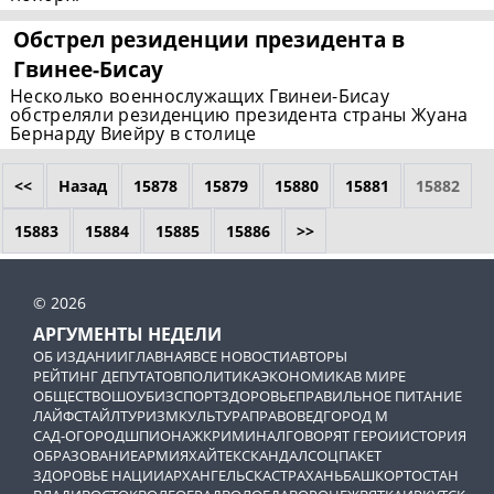
Обстрел резиденции президента в
Гвинее-Бисау
Несколько военнослужащих Гвинеи-Бисау
обстреляли резиденцию президента страны Жуана
Бернарду Виейру в столице
<<
Назад
15878
15879
15880
15881
15882
15883
15884
15885
15886
>>
© 2026
АРГУМЕНТЫ НЕДЕЛИ
ОБ ИЗДАНИИ
ГЛАВНАЯ
ВСЕ НОВОСТИ
АВТОРЫ
РЕЙТИНГ ДЕПУТАТОВ
ПОЛИТИКА
ЭКОНОМИКА
В МИРЕ
ОБЩЕСТВО
ШОУБИЗ
СПОРТ
ЗДОРОВЬЕ
ПРАВИЛЬНОЕ ПИТАНИЕ
ЛАЙФСТАЙЛ
ТУРИЗМ
КУЛЬТУРА
ПРАВОВЕД
ГОРОД М
САД-ОГОРОД
ШПИОНАЖ
КРИМИНАЛ
ГОВОРЯТ ГЕРОИ
ИСТОРИЯ
ОБРАЗОВАНИЕ
АРМИЯ
ХАЙТЕК
СКАНДАЛ
СОЦПАКЕТ
ЗДОРОВЬЕ НАЦИИ
АРХАНГЕЛЬСК
АСТРАХАНЬ
БАШКОРТОСТАН