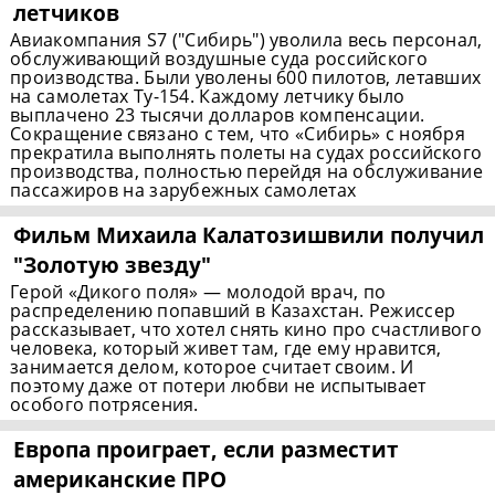
летчиков
Авиакомпания S7 ("Сибирь") уволила весь персонал,
обслуживающий воздушные суда российского
производства. Были уволены 600 пилотов, летавших
на самолетах Ту-154. Каждому летчику было
выплачено 23 тысячи долларов компенсации.
Сокращение связано с тем, что «Сибирь» с ноября
прекратила выполнять полеты на судах российского
производства, полностью перейдя на обслуживание
пассажиров на зарубежных самолетах
Фильм Михаила Калатозишвили получил
"Золотую звезду"
Герой «Дикого поля» — молодой врач, по
распределению попавший в Казахстан. Режиссер
рассказывает, что хотел снять кино про счастливого
человека, который живет там, где ему нравится,
занимается делом, которое считает своим. И
поэтому даже от потери любви не испытывает
особого потрясения.
Европа проиграет, если разместит
американские ПРО