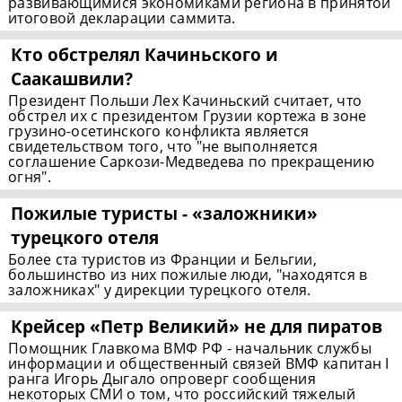
развивающимися экономиками региона в принятой
итоговой декларации саммита.
Кто обстрелял Качиньского и
Саакашвили?
Президент Польши Лех Качиньский считает, что
обстрел их с президентом Грузии кортежа в зоне
грузино-осетинского конфликта является
свидетельством того, что "не выполняется
соглашение Саркози-Медведева по прекращению
огня".
Пожилые туристы - «заложники»
турецкого отеля
Более ста туристов из Франции и Бельгии,
большинство из них пожилые люди, "находятся в
заложниках" у дирекции турецкого отеля.
Крейсер «Петр Великий» не для пиратов
Помощник Главкома ВМФ РФ - начальник службы
информации и общественный связей ВМФ капитан I
ранга Игорь Дыгало опроверг сообщения
некоторых СМИ о том, что российский тяжелый