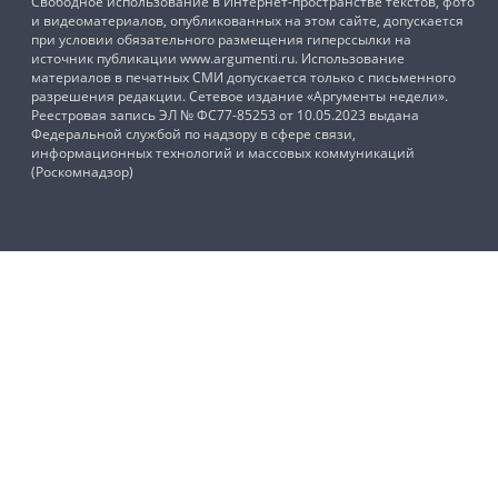
Свободное использование в Интернет-пространстве текстов, фото
и видеоматериалов, опубликованных на этом сайте, допускается
при условии обязательного размещения гиперссылки на
источник публикации www.argumenti.ru. Использование
материалов в печатных СМИ допускается только с письменного
разрешения редакции. Сетевое издание «Аргументы недели».
Реестровая запись ЭЛ № ФС77-85253 от 10.05.2023 выдана
Федеральной службой по надзору в сфере связи,
информационных технологий и массовых коммуникаций
(Роскомнадзор)