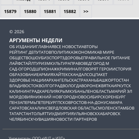
15879
15880
15881
15882
>>
© 2026
АРГУМЕНТЫ НЕДЕЛИ
ОБ ИЗДАНИИ
ГЛАВНАЯ
ВСЕ НОВОСТИ
АВТОРЫ
РЕЙТИНГ ДЕПУТАТОВ
ПОЛИТИКА
ЭКОНОМИКА
В МИРЕ
ОБЩЕСТВО
ШОУБИЗ
СПОРТ
ЗДОРОВЬЕ
ПРАВИЛЬНОЕ ПИТАНИЕ
ЛАЙФСТАЙЛ
ТУРИЗМ
КУЛЬТУРА
ПРАВОВЕД
ГОРОД М
САД-ОГОРОД
ШПИОНАЖ
КРИМИНАЛ
ГОВОРЯТ ГЕРОИ
ИСТОРИЯ
ОБРАЗОВАНИЕ
АРМИЯ
ХАЙТЕК
СКАНДАЛ
СОЦПАКЕТ
ЗДОРОВЬЕ НАЦИИ
АРХАНГЕЛЬСК
АСТРАХАНЬ
БАШКОРТОСТАН
ВЛАДИВОСТОК
ВОЛГОГРАД
ВОЛОГДА
ВОРОНЕЖ
ВЯТКА
ИРКУТСК
КАЛИНИНГРАД
КАРЕЛИЯ
КРЫМ
КУБАНЬ
ЛЕНОБЛАСТЬ
МАРИЙ ЭЛ
МОРДОВИЯ
НИЖНИЙ НОВГОРОД
НОВОСИБИРСК
ОРЕНБУРГ
ПЕНЗА
ПЕРМЬ
ПЕТЕРБУРГ
ПСКОВ
РОСТОВ-НА-ДОНУ
САМАРА
САРАТОВ
САХАЛИН
СВЕРДЛОВСКАЯ ОБЛАСТЬ
СМОЛЕНСК
ТАМБОВ
ТАТАРСТАН
ТОЛЬЯТТИ
УДМУРТИЯ
УЛЬЯНОВСК
ХАБАРОВСК
ЧЕЛЯБИНСК
ЧУВАШИЯ
НОВОСТИ ПАРТНЕРОВ
Учредитель: ООО «ИЦТ и ИЭТ»