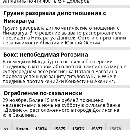
заплатить почти 400 тысяч долларов.
Грузия разорвала дипотношения с
Никарагуа
Грузия разорвала дипломатические отношения с
Никарагуа. Это решение вызвано распоряжением
президента Никарагуа Даниэля Ортеги о признании
независимости Абхазии и Южной Осетии.
Бокс: непобедимая Рогозина
В немецком Магдебурге состоялся боксерский
поединок, в котором абсолютная чемпионка мира в
суперсреднем весе россиянка Наталья Рагозина
провела успешную защиту титулов WBC и WBA в
поединке против кенийки Конхестины Ахенинг.
Ограбление
по-сахалински
29 ноября. Более 15 млн рублей похищено
неизвестными в ночь на субботу в филиале банка
«Долинск», расположенного в городе Долинск на
юге Сахалина.
<<
Назад
15874
15875
15876
15877
15878