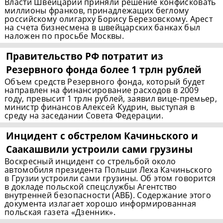
Власти Швейцарии приняли решение конфисковать
миллионы франков, принадлежащих беглому
российскому олигарху Борису Березовскому. Арест
на счета бизнесмена в швейцарских банках был
наложен по просьбе Москвы.
Правительство РФ потратит из
Резервного фонда более 1 трлн рублей
Объем средств Резервного фонда, который будет
направлен на финансирование расходов в 2009
году, превысит 1 трлн рублей, заявил вице-премьер,
министр финансов Алексей Кудрин, выступая в
среду на заседании Совета Федерации.
Инцидент с обстрелом Качиньского и
Саакашвили устроили сами грузины
Воскресный инцидент со стрельбой около
автомобиля президента Польши Леха Качиньского
в Грузии устроили сами грузины. Об этом говорится
в докладе польской спецслужбы Агентство
внутренней безопасности (АВБ). Содержание этого
документа излагает хорошо информированная
польская газета «Дзенник».