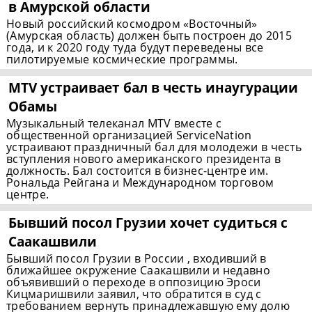
в Амурской области
Новый российский космодром «Восточный»
(Амурская область) должен быть построен до 2015
года, и к 2020 году туда будут переведены все
пилотируемые космические программы.
MTV устраивает бал в честь инаугурации
Обамы
Музыкальный телеканал MTV вместе с
общественной организацией ServiceNation
устраивают праздничный бал для молодежи в честь
вступления нового американского президента в
должность. Бал состоится в бизнес-центре им.
Рональда Рейгана и Международном торговом
центре.
Бывший посол Грузии хочет судиться с
Саакашвили
Бывший посол Грузии в России , входивший в
ближайшее окружение Саакашвили и недавно
объявивший о переходе в оппозицию Эроси
Кицмаришвили заявил, что обратится в суд с
требованием вернуть принадлежавшую ему долю