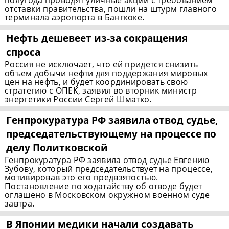
полугода проводят уличные акции с требованием
отставки правительства, пошли на штурм главного
терминала аэропорта в Бангкоке.
Нефть дешевеет
из-за
сокращения
спроса
Россия не исключает, что ей придется снизить
объем добычи нефти для поддержания мировых
цен на нефть, и будет координировать свою
стратегию с ОПЕК, заявил во вторник министр
энергетики России Сергей Шматко.
Генпрокуратура РФ заявила отвод судье,
председательствующему на процессе по
делу Политковской
Генпрокуратура РФ заявила отвод судье Евгению
Зубову, который председательствует на процессе,
мотивировав это его предвзятостью.
Постановление по ходатайству об отводе будет
оглашено в Московском окружном военном суде
завтра.
В Японии медики начали создавать