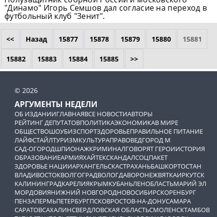
"Динамо" Игорь Семшов дал согласие на переход в
футбольный клуб "Зенит".
<<
Назад
15877
15878
15879
15880
15881
15882
15883
15884
15885
>>
© 2026
АРГУМЕНТЫ НЕДЕЛИ
ОБ ИЗДАНИИ
ГЛАВНАЯ
ВСЕ НОВОСТИ
АВТОРЫ
РЕЙТИНГ ДЕПУТАТОВ
ПОЛИТИКА
ЭКОНОМИКА
В МИРЕ
ОБЩЕСТВО
ШОУБИЗ
СПОРТ
ЗДОРОВЬЕ
ПРАВИЛЬНОЕ ПИТАНИЕ
ЛАЙФСТАЙЛ
ТУРИЗМ
КУЛЬТУРА
ПРАВОВЕД
ГОРОД М
САД-ОГОРОД
ШПИОНАЖ
КРИМИНАЛ
ГОВОРЯТ ГЕРОИ
ИСТОРИЯ
ОБРАЗОВАНИЕ
АРМИЯ
ХАЙТЕК
СКАНДАЛ
СОЦПАКЕТ
ЗДОРОВЬЕ НАЦИИ
АРХАНГЕЛЬСК
АСТРАХАНЬ
БАШКОРТОСТАН
ВЛАДИВОСТОК
ВОЛГОГРАД
ВОЛОГДА
ВОРОНЕЖ
ВЯТКА
ИРКУТСК
КАЛИНИНГРАД
КАРЕЛИЯ
КРЫМ
КУБАНЬ
ЛЕНОБЛАСТЬ
МАРИЙ ЭЛ
МОРДОВИЯ
НИЖНИЙ НОВГОРОД
НОВОСИБИРСК
ОРЕНБУРГ
ПЕНЗА
ПЕРМЬ
ПЕТЕРБУРГ
ПСКОВ
РОСТОВ-НА-ДОНУ
САМАРА
САРАТОВ
САХАЛИН
СВЕРДЛОВСКАЯ ОБЛАСТЬ
СМОЛЕНСК
ТАМБОВ