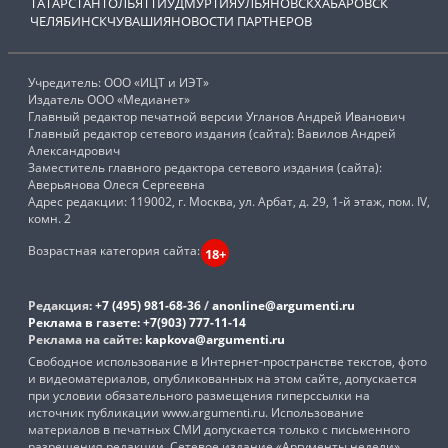
ТАТАРСТАН
ТОЛЬЯТТИ
УДМУРТИЯ
УЛЬЯНОВСК
ХАБАРОВСК
ЧЕЛЯБИНСК
ЧУВАШИЯ
НОВОСТИ ПАРТНЕРОВ
Учредитель: ООО «ИЦТ и ИЭТ»
Издатель ООО «Медианет»
Главный редактор печатной версии Угланов Андрей Иванович
Главный редактор сетевого издания (сайта): Вавилов Андрей
Александрович
Заместитель главного редактора сетевого издания (сайта):
Аверьянова Олеся Сергеевна
Адрес редакции: 119002, г. Москва, ул. Арбат, д. 29, 1-й этаж, пом. IV,
комн. 2
Возрастная категория сайта:
18+
Редакция:
+7 (495) 981-68-36
/
anonline@argumenti.ru
Реклама в газете:
+7(903) 777-11-14
Реклама на сайте:
kapkova@argumenti.ru
Свободное использование в Интернет-пространстве текстов, фото
и видеоматериалов, опубликованных на этом сайте, допускается
при условии обязательного размещения гиперссылки на
источник публикации www.argumenti.ru. Использование
материалов в печатных СМИ допускается только с письменного
разрешения редакции. Сетевое издание «Аргументы недели».