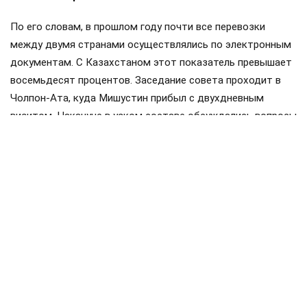
По его словам, в прошлом году почти все перевозки
между двумя странами осуществлялись по электронным
документам. С Казахстаном этот показатель превышает
восемьдесят процентов. Заседание совета проходит в
Чолпон-Ата, куда Мишустин прибыл с двухдневным
визитом. Накануне в узком составе обсуждались вопросы
продовольственной безопасности и другие темы.
Членами ЕАЭС являются Россия, Белоруссия, Казахстан,
Киргизия и Армения. Статус государств-наблюдателей
имеют Молдавия, Узбекистан, Куба и Иран.
Мишустин
Белоруссия
Казахстан
#
#
#
железная дорога
перевозки
#
#
ЕЩЕ +3
Поделиться