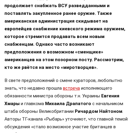
продолжает снабжать ВСУ разведданными и
поставлять закупленное ранее оружие. Также
американская администрация скидывает на
европейцев снабжение киевского режима оружием,
которое стремится продавать всем новым
снабженцам. Однако часто возникают
предположения о возможном «сменщике»
американцев на этом позорном посту. Рассмотрим,
кто же рвётся на место «миротворцев».
В свете предположений о смене кураторов, любопытно
знать, что недавно прошла
встреча
исполняющего
обязанности министра обороны т.н. Украины
Евгения
Хмары
и главкома
Михаила Драпатого
с начальником
штаба обороны Великобритании
Ричардом Найтоном
.
Авторы ТГ-канала «Рыбарь» уточняют, что главной темой
обсуждения «стало возможное участие британцев в