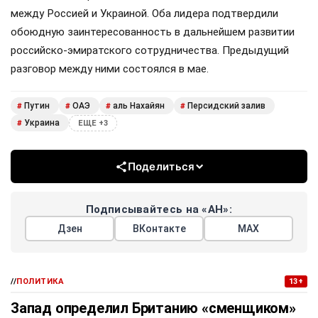
между Россией и Украиной. Оба лидера подтвердили
обоюдную заинтересованность в дальнейшем развитии
российско-эмиратского сотрудничества. Предыдущий
разговор между ними состоялся в мае.
Путин
ОАЭ
аль Нахайян
Персидский залив
#
#
#
#
Украина
#
ЕЩЕ +3
Поделиться
Подписывайтесь на «АН»:
Дзен
ВКонтакте
МАХ
//
ПОЛИТИКА
13+
Запад определил Британию «сменщиком»