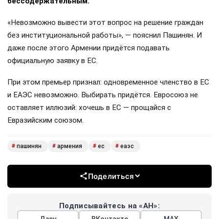
бессодержательным.
«Невозможно вывести этот вопрос на решение граждан
без институциональной работы», — пояснил Пашинян. И
даже после этого Армении придётся подавать
официальную заявку в ЕС.
При этом премьер признал: одновременное членство в ЕС
и ЕАЭС невозможно. Выбирать придётся. Евросоюз не
оставляет иллюзий: хочешь в ЕС — прощайся с
Евразийским союзом.
пашинян
армения
ес
еаэс
#
#
#
#
Поделиться
Подписывайтесь на «АН»:
Дзен
ВКонтакте
МАХ