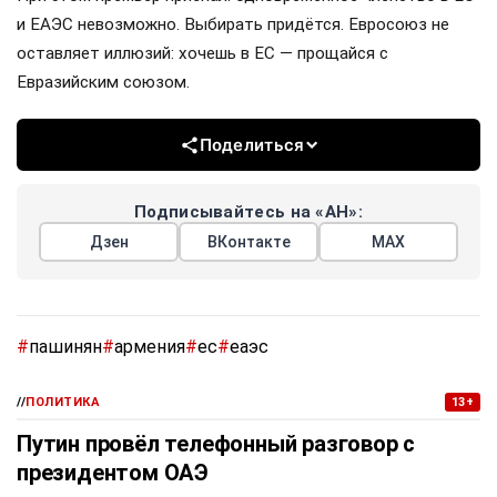
и ЕАЭС невозможно. Выбирать придётся. Евросоюз не
оставляет иллюзий: хочешь в ЕС — прощайся с
Евразийским союзом.
Поделиться
Подписывайтесь на «АН»:
Дзен
ВКонтакте
МАХ
#
пашинян
#
армения
#
ес
#
еаэс
//
ПОЛИТИКА
13+
Путин провёл телефонный разговор с
президентом ОАЭ