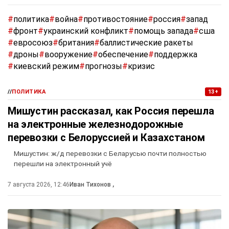
#
политика
#
война
#
противостояние
#
россия
#
запад
#
фронт
#
украинский конфликт
#
помощь запада
#
сша
#
евросоюз
#
британия
#
баллистические ракеты
#
дроны
#
вооружение
#
обеспечение
#
поддержка
#
киевский режим
#
прогнозы
#
кризис
//
ПОЛИТИКА
13+
Мишустин рассказал, как Россия перешла
на электронные железнодорожные
перевозки с Белоруссией и Казахстаном
Мишустин: ж/д перевозки с Беларусью почти полностью
перешли на электронный учё
7 августа 2026, 12:46
Иван Тихонов
,