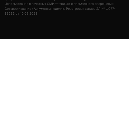
Подписывайтесь на «АН»:
Дзен
ВКонтакте
МАХ
#
оверчук
#
россия
#
армения
#
мишустин
#
пашинян
#
емпс
#
киргизия
#
контакты
Реклама