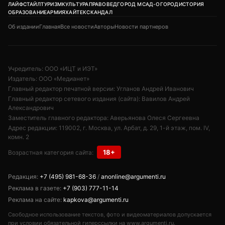
На полях Евразийского межправительственного
совета в Чолпон-Ата вице-премьер России Алексей
Оверчук оценил атмосферу между двумя странами.
По его словам, отношения между
правительственными делегациями РФ и Армении
остаются хорошими.
«Мы всегда имеем контакты. У нас хорошие отношения»,
— заявил Оверчук, отвечая на вопрос о взаимодействии
представителей двух стран на полях мероприятий в
Киргизии. При этом вице-премьер отметил, что ему
неизвестно, проводили ли отдельные переговоры
премьер-министр РФ Михаил Мишустин и глава кабмина
Армении Никол Пашинян. Оба лидера приняли участие в
заседании ЕМПС в узком составе.
Поделиться