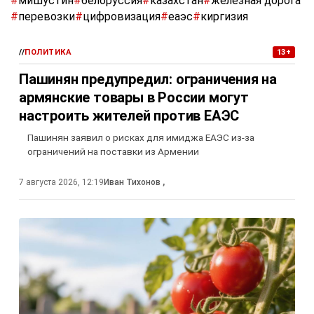
#
мишустин
#
белоруссия
#
казахстан
#
железная дорога
#
перевозки
#
цифровизация
#
еаэс
#
киргизия
//
ПОЛИТИКА
13+
Пашинян предупредил: ограничения на
армянские товары в России могут
настроить жителей против ЕАЭС
Пашинян заявил о рисках для имиджа ЕАЭС из-за
ограничений на поставки из Армении
7 августа 2026, 12:19
Иван Тихонов
,