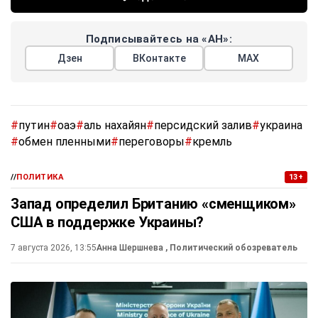
Подписывайтесь на «АН»:
Дзен
ВКонтакте
МАХ
#
путин
#
оаэ
#
аль нахайян
#
персидский залив
#
украина
#
обмен пленными
#
переговоры
#
кремль
//
ПОЛИТИКА
13+
Запад определил Британию «сменщиком»
США в поддержке Украины?
7 августа 2026, 13:55
Анна Шершнева
, Политический обозреватель