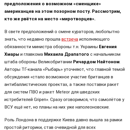
предположения о возможном «сменщике»
американцев на этом позорном посту. Рассмотрим,
кто же рвётся на место «миротворцев».
В свете предположений о смене кураторов, любопытно
знать, что недавно прошла
встреча
исполняющего
обязанности министра обороны т.н. Украины
Евгения
Хмары
и главкома
Михаила Драпатого
с начальником
штаба обороны Великобритании
Ричардом Найтоном
.
Авторы ТГ-канала «Рыбарь» уточняют, что главной темой
обсуждения «стало возможное участие британцев в
антибаллистических проектах, а также поставки ракет
для систем ПВО и ракет Meteor для шведских
истребителей Gripen». Сразу оговоримся, что самолётов у
ВСУ ещё нет, но планы на них уже наполеоновские.
Роль Лондона в поддержке Киева давно вышла за рамки
простой риторики, став очевидной для всех