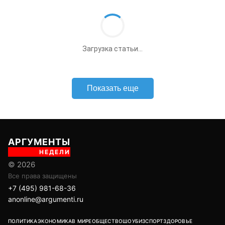
//
ПОЛИТИКА
13+
Вице-премьер Оверчук заявил о хороших
отношениях между делегациями РФ и
Армении
7 августа 2026, 12:12
Иван Тихонов
,