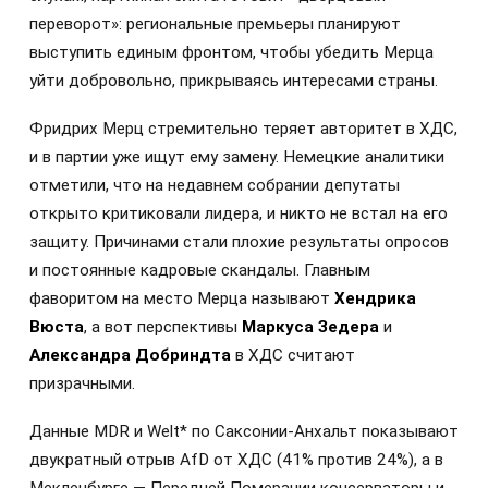
переворот»: региональные премьеры планируют
выступить единым фронтом, чтобы убедить Мерца
уйти добровольно, прикрываясь интересами страны.
Фридрих Мерц стремительно теряет авторитет в ХДС,
и в партии уже ищут ему замену. Немецкие аналитики
отметили, что на недавнем собрании депутаты
открыто критиковали лидера, и никто не встал на его
защиту. Причинами стали плохие результаты опросов
и постоянные кадровые скандалы. Главным
фаворитом на место Мерца называют
Хендрика
Вюста
, а вот перспективы
Маркуса Зедера
и
Александра Добриндта
в ХДС считают
призрачными.
Данные MDR и Welt* по Саксонии-Анхальт показывают
двукратный отрыв AfD от ХДС (41% против 24%), а в