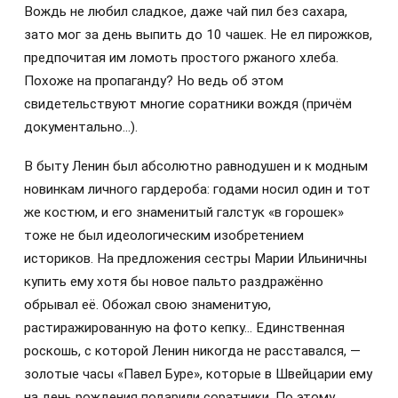
Вождь не любил сладкое, даже чай пил без сахара,
зато мог за день выпить до 10 чашек. Не ел пирожков,
предпочитая им ломоть простого ржаного хлеба.
Похоже на пропаганду? Но ведь об этом
свидетельствуют многие соратники вождя (причём
документально…).
В быту Ленин был абсолютно равнодушен и к модным
новинкам личного гардероба: годами носил один и тот
же костюм, и его знаменитый галстук «в горошек»
тоже не был идеологическим изобретением
историков. На предложения сестры Марии Ильиничны
купить ему хотя бы новое пальто раздражённо
обрывал её. Обожал свою знаменитую,
растиражированную на фото кепку… Единственная
роскошь, с которой Ленин никогда не расставался, —
золотые часы «Павел Буре», которые в Швейцарии ему
на день рождения подарили соратники. По этому