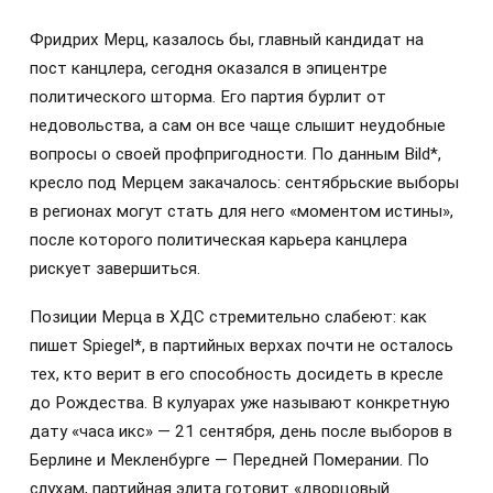
Фридрих Мерц, казалось бы, главный кандидат на
пост канцлера, сегодня оказался в эпицентре
политического шторма. Его партия бурлит от
недовольства, а сам он все чаще слышит неудобные
вопросы о своей профпригодности. По данным Bild*,
кресло под Мерцем закачалось: сентябрьские выборы
в регионах могут стать для него «моментом истины»,
после которого политическая карьера канцлера
рискует завершиться.
Позиции Мерца в ХДС стремительно слабеют: как
пишет Spiegel*, в партийных верхах почти не осталось
тех, кто верит в его способность досидеть в кресле
до Рождества. В кулуарах уже называют конкретную
дату «часа икс» — 21 сентября, день после выборов в
Берлине и Мекленбурге — Передней Померании. По
слухам, партийная элита готовит «дворцовый