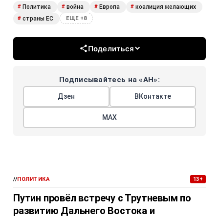
Политика
война
Европа
коалиция желающих
#
#
#
#
страны ЕС
#
ЕЩЕ +8
Поделиться
Подписывайтесь на «АН»:
Дзен
ВКонтакте
МАХ
//
ПОЛИТИКА
13+
Путин провёл встречу с Трутневым по
развитию Дальнего Востока и