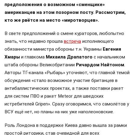
предположения о возможном «сменщике»
американцев на этом позорном посту. Рассмотрим,
кто же рвётся на место «миротворцев».
В свете предположений о смене кураторов, любопытно
знать, что недавно прошла
встреча
исполняющего
обязанности министра обороны т.н. Украины
Евгения
Хмары
и главкома
Михаила Драпатого
с начальником
штаба обороны Великобритании
Ричардом Найтоном
.
Авторы ТГ-канала «Рыбарь» уточняют, что главной темой
обсуждения «стало возможное участие британцев в
антибаллистических проектах, а также поставки ракет
для систем ПВО и ракет Meteor для шведских
истребителей Gripen». Сразу оговоримся, что самолётов у
ВСУ ещё нет, но планы на них уже наполеоновские.
Роль Лондона в поддержке Киева давно вышла за рамки
простой риторики, став очевидной для всех