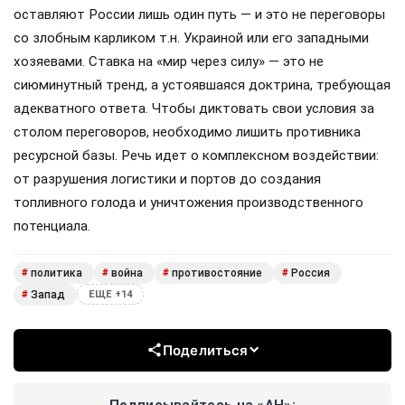
оставляют России лишь один путь — и это не переговоры
со злобным карликом т.н. Украиной или его западными
хозяевами. Ставка на «мир через силу» — это не
сиюминутный тренд, а устоявшаяся доктрина, требующая
адекватного ответа. Чтобы диктовать свои условия за
столом переговоров, необходимо лишить противника
ресурсной базы. Речь идет о комплексном воздействии:
от разрушения логистики и портов до создания
топливного голода и уничтожения производственного
потенциала.
политика
война
противостояние
Россия
#
#
#
#
Запад
#
ЕЩЕ +14
Поделиться
Подписывайтесь на «АН»: