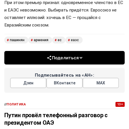
При этом премьер признал: одновременное членство в ЕС
и ЕАЭС невозможно. Выбирать придётся. Евросоюз не
оставляет иллюзий: хочешь в ЕС — прощайся с
Евразийским союзом.
пашинян
армения
ес
еаэс
#
#
#
#
Поделиться
Подписывайтесь на «АН»:
Дзен
ВКонтакте
МАХ
//
ПОЛИТИКА
13+
Путин провёл телефонный разговор с
президентом ОАЭ