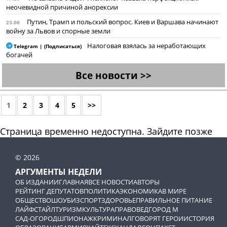
неочевидной причиной анорексии
Путин, Трамп и польский вопрос. Киев и Варшава начинают
23.06
войну за Львов и спорные земли
Налоговая взялась за неработающих
Telegram | (Подписаться)
богачей
Все новости >>
1
2
3
4
5
>>
Страница временно недоступна. Зайдите позже
© 2026
АРГУМЕНТЫ НЕДЕЛИ
ОБ ИЗДАНИИ
ГЛАВНАЯ
ВСЕ НОВОСТИ
АВТОРЫ
РЕЙТИНГ ДЕПУТАТОВ
ПОЛИТИКА
ЭКОНОМИКА
В МИРЕ
ОБЩЕСТВО
ШОУБИЗ
СПОРТ
ЗДОРОВЬЕ
ПРАВИЛЬНОЕ ПИТАНИЕ
ЛАЙФСТАЙЛ
ТУРИЗМ
КУЛЬТУРА
ПРАВОВЕД
ГОРОД М
САД-ОГОРОД
ШПИОНАЖ
КРИМИНАЛ
ГОВОРЯТ ГЕРОИ
ИСТОРИЯ