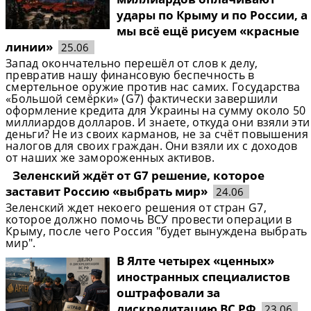
удары по Крыму и по России, а
мы всё ещё рисуем «красные
линии»
25.06
Запад окончательно перешёл от слов к делу,
превратив нашу финансовую беспечность в
смертельное оружие против нас самих. Государства
«Большой семёрки» (G7) фактически завершили
оформление кредита для Украины на сумму около 50
миллиардов долларов. И знаете, откуда они взяли эти
деньги? Не из своих карманов, не за счёт повышения
налогов для своих граждан. Они взяли их с доходов
от наших же замороженных активов.
Зеленский ждёт от G7 решение, которое
заставит Россию «выбрать мир»
24.06
Зеленский ждет некоего решения от стран G7,
которое должно помочь ВСУ провести операции в
Крыму, после чего Россия "будет вынуждена выбрать
мир".
В Ялте четырех «ценных»
иностранных специалистов
оштрафовали за
дискредитацию ВС РФ
23.06