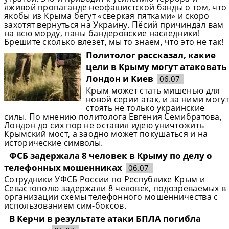
лживой пропаганде неофашистской банды о том, что
якобы из Крыма бегут «сверкая пятками» и скоро
захотят вернуться на Украину. Пёсий причиндал вам
на всю морду, паны бандеровские наследники!
Брешите сколько влезет, мы то знаем, что это не так!
Политолог рассказал, какие
цели в Крыму могут атаковать
Лондон и Киев
06.07
Крым может стать мишенью для
новой серии атак, и за ними могут
стоять не только украинские
силы. По мнению политолога Евгения Семибратова,
Лондон до сих пор не оставил идею уничтожить
Крымский мост, а заодно может покушаться и на
исторические символы.
ФСБ задержала 8 человек в Крыму по делу о
телефонных мошенниках
06.07
Сотрудники УФСБ России по Республике Крым и
Севастополю задержали 8 человек, подозреваемых в
организации схемы телефонного мошенничества с
использованием сим-боксов.
В Керчи в результате атаки БПЛА погибла