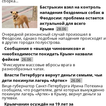
сборка…
Бастрыкин взял на контроль
нападения бездомных собак в
Феодосии: проблема остается
актуальной для всего
Крыма
28.06
Очередной резонансный случай произошел в
Феодосии, однако подобные нападения происходят и
в других городах полуострова.
Сообщения о «выезде чиновников» и
«необходимости покидать Крым» назвали
фейком
26.06
"Фиксируем массовые вбросы врага в
разнообразных чатах.
Власти Петербурга вернут деньги семьям, чьи
дети покинули лагерь «Артек»
26.06
Вице-губернатор Санкт-Петербурга Ирина Потехина
сообщила, что родителям, дети которых вынужденно
покинули лагерь «Артек» в Крыму, вернут деньги за
путевки.
Крымчанин осуждён на 19 лет за