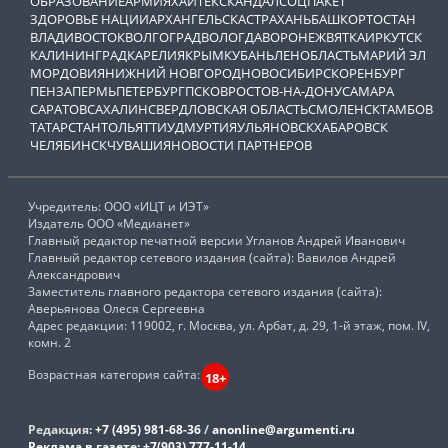
ОБРАЗОВАНИЕ
АРМИЯ
ХАЙТЕК
СКАНДАЛ
СОЦПАКЕТ
ЗДОРОВЬЕ НАЦИИ
АРХАНГЕЛЬСК
АСТРАХАНЬ
БАШКОРТОСТАН
ВЛАДИВОСТОК
ВОЛГОГРАД
ВОЛОГДА
ВОРОНЕЖ
ВЯТКА
ИРКУТСК
КАЛИНИНГРАД
КАРЕЛИЯ
КРЫМ
КУБАНЬ
ЛЕНОБЛАСТЬ
МАРИЙ ЭЛ
МОРДОВИЯ
НИЖНИЙ НОВГОРОД
НОВОСИБИРСК
ОРЕНБУРГ
ПЕНЗА
ПЕРМЬ
ПЕТЕРБУРГ
ПСКОВ
РОСТОВ-НА-ДОНУ
САМАРА
САРАТОВ
САХАЛИН
СВЕРДЛОВСКАЯ ОБЛАСТЬ
СМОЛЕНСК
ТАМБОВ
ТАТАРСТАН
ТОЛЬЯТТИ
УДМУРТИЯ
УЛЬЯНОВСК
ХАБАРОВСК
ЧЕЛЯБИНСК
ЧУВАШИЯ
НОВОСТИ ПАРТНЕРОВ
Учредитель: ООО «ИЦТ и ИЭТ»
Издатель ООО «Медианет»
Главный редактор печатной версии Угланов Андрей Иванович
Главный редактор сетевого издания (сайта): Вавилов Андрей
Александрович
Заместитель главного редактора сетевого издания (сайта):
Аверьянова Олеся Сергеевна
Адрес редакции: 119002, г. Москва, ул. Арбат, д. 29, 1-й этаж, пом. IV,
комн. 2
Возрастная категория сайта:
18+
Редакция:
+7 (495) 981-68-36
/
anonline@argumenti.ru
Реклама в газете:
+7(903) 777-11-14