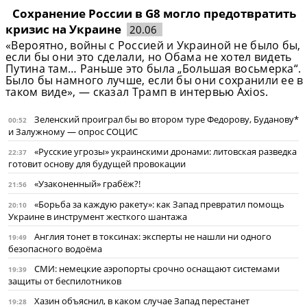
Сохранение России в G8 могло предотвратить
кризис на Украине
20.06
«Вероятно, войны с Россией и Украиной не было бы,
если бы они это сделали, но Обама не хотел видеть
Путина там… Раньше это была „Большая восьмерка“.
Было бы намного лучше, если бы они сохранили ее в
таком виде», — сказал Трамп в интервью Axios.
Зеленский проиграл бы во втором туре Федорову, Буданову*
00:52
и Залужному — опрос СОЦИС
«Русские угрозы» украинскими дронами: литовская разведка
22:37
готовит основу для будущей провокации
«Узаконенный» грабёж?!
21:56
«Борьба за каждую ракету»: как Запад превратил помощь
20:10
Украине в инструмент жесткого шантажа
Англия тонет в токсинах: эксперты не нашли ни одного
19:49
безопасного водоёма
СМИ: немецкие аэропорты срочно оснащают системами
19:39
защиты от беспилотников
Хазин объяснил, в каком случае Запад перестанет
19:28