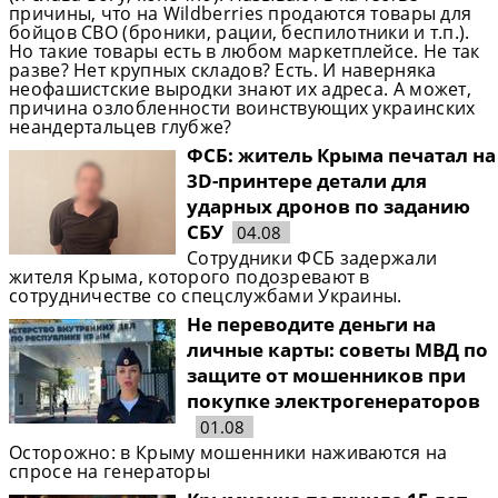
причины, что на Wildberries продаются товары для
бойцов СВО (броники, рации, беспилотники и т.п.).
Но такие товары есть в любом маркетплейсе. Не так
разве? Нет крупных складов? Есть. И наверняка
неофашистские выродки знают их адреса. А может,
причина озлобленности воинствующих украинских
неандертальцев глубже?
ФСБ: житель Крыма печатал на
3D-принтере детали для
ударных дронов по заданию
СБУ
04.08
Сотрудники ФСБ задержали
жителя Крыма, которого подозревают в
сотрудничестве со спецслужбами Украины.
Не переводите деньги на
личные карты: советы МВД по
защите от мошенников при
покупке электрогенераторов
01.08
Осторожно: в Крыму мошенники наживаются на
спросе на генераторы