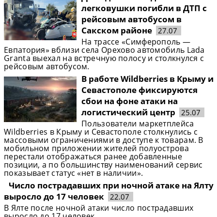
легковушки погибли в ДТП с
рейсовым автобусом в
Сакском районе
27.07
На трассе «Симферополь —
Евпатория» вблизи села Орехово автомобиль Lada
Granta выехал на встречную полосу и столкнулся с
рейсовым автобусом.
В работе Wildberries в Крыму и
Севастополе фиксируются
сбои на фоне атаки на
логистический центр
25.07
Пользователи маркетплейса
Wildberries в Крыму и Севастополе столкнулись с
массовыми ограничениями в доступе к товарам. В
мобильном приложении жителей полуострова
перестали отображаться ранее добавленные
позиции, а по большинству наименований сервис
показывает статус «нет в наличии».
Число пострадавших при ночной атаке на Ялту
выросло до 17 человек
22.07
В Ялте после ночной атаки число пострадавших
выросло до 17 человек.