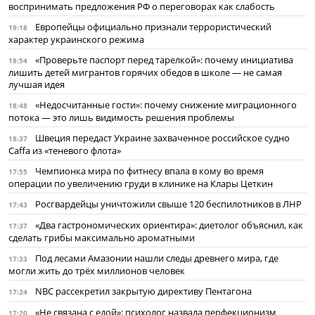
воспринимать предложения РФ о переговорах как слабость
Европейцы официально признали террористический
19:18
характер украинского режима
«Проверьте паспорт перед тарелкой»: почему инициатива
18:54
лишить детей мигрантов горячих обедов в школе — не самая
лучшая идея
«Недосчитанные гости»: почему снижение миграционного
18:48
потока — это лишь видимость решения проблемы
Швеция передаст Украине захваченное российское судно
18:37
Caffa из «теневого флота»
Чемпионка мира по фитнесу впала в кому во время
17:55
операции по увеличению груди в клинике на Клары Цеткин
Росгвардейцы уничтожили свыше 120 беспилотников в ЛНР
17:43
«Два гастрономических ориентира»: диетолог объяснил, как
17:37
сделать грибы максимально ароматными
Под лесами Амазонии нашли следы древнего мира, где
17:33
могли жить до трёх миллионов человек
NBC рассекретил закрытую директиву Пентагона
17:24
«Не связана с едой»: психолог назвала перфекционизм
17:20