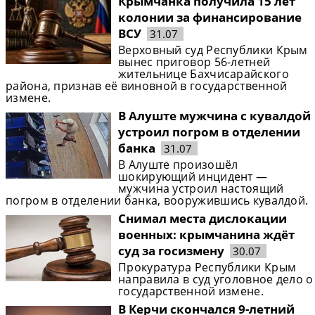
Крымчанка получила 15 лет
колонии за финансирование
ВСУ
31.07
Верховный суд Республики Крым
вынес приговор 56-летней
жительнице Бахчисарайского
района, признав её виновной в государственной
измене.
В Алуште мужчина с кувалдой
устроил погром в отделении
банка
31.07
В Алуште произошёл
шокирующий инцидент —
мужчина устроил настоящий
погром в отделении банка, вооружившись кувалдой.
Снимал места дислокации
военных: крымчанина ждёт
суд за госизмену
30.07
Прокуратура Республики Крым
направила в суд уголовное дело о
государственной измене.
В Керчи скончался 9-летний