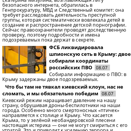
Екатерина Мизулина, возглавляющая Лигу
безопасного интернета, обратилась в
Генпрокуратуру, МВД и Следственный комитет: она
требует расследовать деятельность преступной
группы, которая систематически вовлекала детей в
создание и распространение детской порнографии.
Сейчас правоохранители проводят доследственную
проверку, поэтому подробности и имена
подозреваемых пока держат в секрете.
ФСБ ликвидировала
шпионскую сеть в Крыму: двое
собирали координаты
российских ПВО
08.07
Собирали информацию о ПВО: в
Крыму задержаны двое подозреваемых.
Что бы там не тявкал киевский клоун, нас не
сломать, и мы обязательно победим
08.07
Киевский режим наращивает давление на нашу
страну, обрушивая дроны-беспилотники на наши
города. Особенно много смертоносных «птичек»
направляется к столице и Крыму. Что касается
Крыма, то у зелёной необандеровской плесени
настоящая истерика — они не могут смириться с его
утратой. Это и приводит к усилению террора и