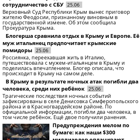
сотрудничество с СБУ
25.06
Верховный Суд Республики Крым вынес приговор
жителю Феодосии, признанному виновным в
государственной измене. Об этом сообщила
Прокуратура Крыма.
Блогерша сравнила отдых в Крыму и Европе. Её
муж итальянец предпочитает крымские
помидоры
25.06
Россиянка, переехавшая жить в Италию,
путешествовала с мужем-итальянцем в Крыму и
поделилась впечатлением. Блогер описала, что
происходит в Крыму на самом деле.
В Крыму в результате ночных атак погибли два
человека, среди них ребёнок
25.06
Трагические последствия ночных событий
зафиксированы в селе Денисовка Симферопольского
района и в Красногвардейском районе. По
официальной информации, погибли два человека, в
том числе ребёнок. Ещё двое получили ранения.
Предупреждения мелом по
бумаге: как наши $300
миллиардов оплачивают