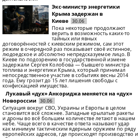
Экс-министр энергетики
Крыма задержан в
Киеве
30.06
Пока некоторые продолжают
верить в возможность каких-то
тайных или явных
договорённостей с киевским режимом, сам этот
режим в очередной раз показывает своё истинное,
людоедское и абсолютно непредсказуемое лицо. В
Киеве по подозрению в государственной измене
задержали Сергея Колобова — бывшего министра
топлива и энергетики Крыма, который принимал
непосредственное участие в событиях весны 2014
года. Ему грозит до 15 лет лишения свободы с
конфискацией имущества.
Лукавый «дух» Анкориджа меняется на «дух»
Новороссии
30.06
Ситуация вокруг СВО, Украины и Европы в целом
становится всё сложнее. Западные крылатые ракеты
и дроны во всё большем количестве летают в нашем
небе. Чаще всего в качестве ответа называют удар
как минимум тактическим ядерным оружием по ряду
европейских адресов, где происходят производство и