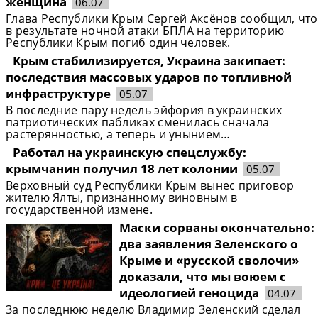
женщина
06.07
Глава Республики Крым Сергей Аксёнов сообщил, что
в результате ночной атаки БПЛА на территорию
Республики Крым погиб один человек.
Крым стабилизируется, Украина закипает:
последствия массовых ударов по топливной
инфраструктуре
05.07
В последние пару недель эйфория в украинских
патриотических пабликах сменилась сначала
растерянностью, а теперь и унынием…
Работал на украинскую спецслужбу:
крымчанин получил 18 лет колонии
05.07
Верховный суд Республики Крым вынес приговор
жителю Ялты, признанному виновным в
государственной измене.
Маски сорваны окончательно:
два заявления Зеленского о
Крыме и «русской сволочи»
доказали, что мы воюем с
идеологией геноцида
04.07
За последнюю неделю Владимир Зеленский сделал