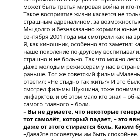
может быть третья мировая война и кто-т
Такое восприятие жизни касается не толь
страшным адреналином, за возможностью 
Мы долго и безнаказанно кормили юные го
сентября 2001 года мы смотрели как на 
Я, как киношник, особенно это заметил: к
наше поколение по-другому воспитывали. 
страшно и не больно. Так что можно легко
Даже молодым режиссёрам у нас в стране 
раньше. Тот же советский фильм «Маленька
ответил: «Не стыдно так жить?» И это был
смотрел фильмы Шукшина, тоже понимал: 
инфарктов, и об этом мало кто знал – об
самого главного – боли.
– Вы не думаете, что некоторые гене
тот самолёт, который падает, – это я
даже от этого стирается боль. Каким 
–Давайте посоветуем им быть спокойнее.