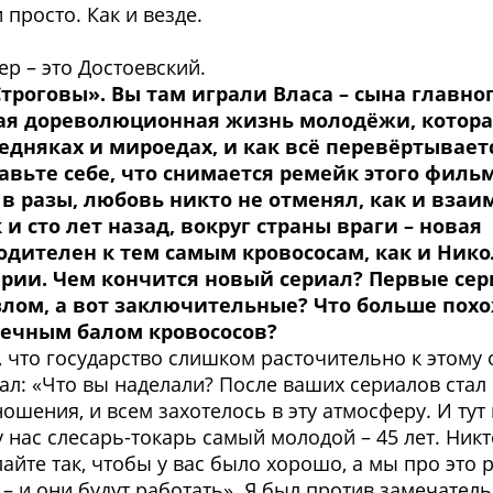
просто. Как и везде.
ер – это Достоевский.
Строговы». Вы там играли Власа – сына главно
ная дореволюционная жизнь молодёжи, которая
бедняках и мироедах, и как всё перевёртывает
вьте себе, что снимается ремейк этого фильм
 в разы, любовь никто не отменял, как и вза
 и сто лет назад, вокруг страны враги – новая
ходителен к тем самым кровососам, как и Ник
рии. Чем кончится новый сериал? Первые сери
 злом, а вот заключительные? Что больше пох
онечным балом кровососов?
, что государство слишком расточительно к этому 
ал: «Что вы наделали? После ваших сериалов стал 
шения, и всем захотелось в эту атмосферу. И тут 
у нас слесарь-токарь самый молодой – 45 лет. Никт
лайте так, чтобы у вас было хорошо, а мы про это
– и они будут работать». Я был против замечатель