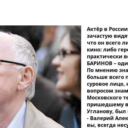
Актёр в России
зачастую видя
что он всего л
кино: либо гер
практически в
БАРИНОВ – оди
По мнению зна
больше всего 
суровое лицо,
вопросом знам
Московского т
пришедшему в 
Угланову, был
- Валерий Алек
вы, всегда нес