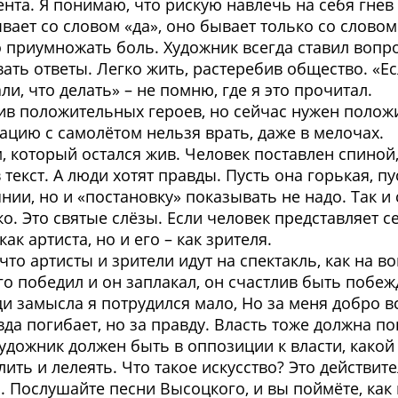
та. Я понимаю, что рискую навлечь на себя гнев 
вает со словом «да», оно бывает только со словом 
до приумножать боль. Художник всегда ставил вопр
ать ответы. Легко жить, растеребив общество. «Е
ли, что делать» – не помню, где я это прочитал.
тив положительных героев, но сейчас нужен положи
ацию с самолётом нельзя врать, даже в мелочах.
который остался жив. Человек поставлен спиной, э
в текст. А люди хотят правды. Пусть она горькая, п
янии, но и «постановку» показывать не надо. Так 
о. Это святые слёзы. Если человек представляет се
ак артиста, но и его – как зрителя.
о артисты и зрители идут на спектакль, как на во
го победил и он заплакал, он счастлив быть побеж
ди замысла я потрудился мало, Но за меня добро в
а погибает, но за правду. Власть тоже должна пон
художник должен быть в оппозиции к власти, какой
лить и лелеять. Что такое искусство? Это действи
. Послушайте песни Высоцкого, и вы поймёте, ка