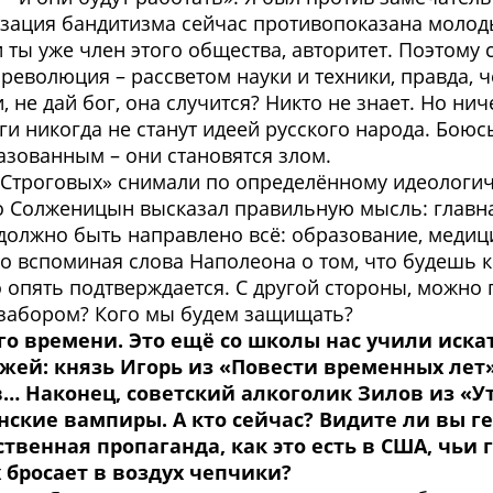
изация бандитизма сейчас противопоказана молоды
 и ты уже член этого общества, авторитет. Поэтому
 революция – рассветом науки и техники, правда, 
 не дай бог, она случится? Никто не знает. Но ни
ьги никогда не станут идеей русского народа. Бою
зованным – они становятся злом.
 «Строговых» снимали по определённому идеологич
то Солженицын высказал правильную мысль: главн
олжно быть направлено всё: образование, медицина
о вспоминая слова Наполеона о том, что будешь 
 опять подтверждается. С другой стороны, можно п
им забором? Кого мы будем защищать?
о времени. Это ещё со школы нас учили иска
жей: князь Игорь из «Повести временных лет»
в… Наконец, советский алкоголик Зилов из «У
ские вампиры. А кто сейчас? Видите ли вы ге
ственная пропаганда, как это есть в США, чьи
 бросает в воздух чепчики?