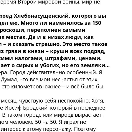
о время Второй мировой войны, мир не
ироед Хлебонасущенский, которого вы
дел ею. Много ли изменилось за 150
в роскоши, переполнен самыми
 местах. Да и в низах люди, как
– и сказать страшно. Это место такое
 грязи в князи – круши всех подряд,
скими налогами, штрафами, ценами.
мает о сирых и убогих, но его земляки…
тера. Город действительно особенный. Я
Думал, что все мои несчастья от этих
на сто километров южнее – и всё было бы
 месяц, чувствую себя неспокойно. Хотя,
 же Иосиф Бродский, который в последнее
. В таком городе или мироед вырастает,
ом человеке 50 на 50. Я играл не
 интерес к этому персонажу. Поэтому