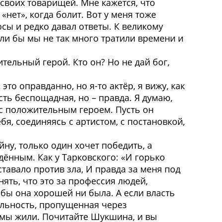
своих товарищей. Мне кажется, что
«нет», когда болит. Вот у меня тоже
осы и редко давал ответы. К великому
сли бы мы не так много тратили времени и
тельный герой. Кто он? Но не дай бог,
то оправданно, но я-то актёр, я вижу, как
усть беспощадная, но – правда. Я думаю,
и с положительным героем. Пусть он
бя, соединяясь с артистом, с постановкой,
йну, только один хочет победить, а
дённым. Как у Тарковского: «И горько
ставало против зла, И правда за меня под
ять, что это за профессия людей,
 бы она хорошей ни была. А если власть
тельность, пропущенная через
к мы жили. Почитайте Шукшина, и вы