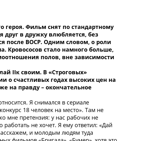
го героя. Фильм снят по стандартному
 друг в дружку влюбляется, без
ся после ВОСР. Одним словом, о роли
а. Кровососов стало намного больше,
имоотношения полов, вне зависимости
олай
II
к своим. В «Строговых»
и о счастливых годах высоких цен на
оже на правду – окончательное
относится. Я снимался в сериале
конкурс 18 человек на место». Там не
ко мне претензия: у нас рабочих не
о работать не хочет. Я ему ответил: «Дай
 расскажем, и молодым людям туда
ных фильмов «Бригада», «Бумер», хотя это