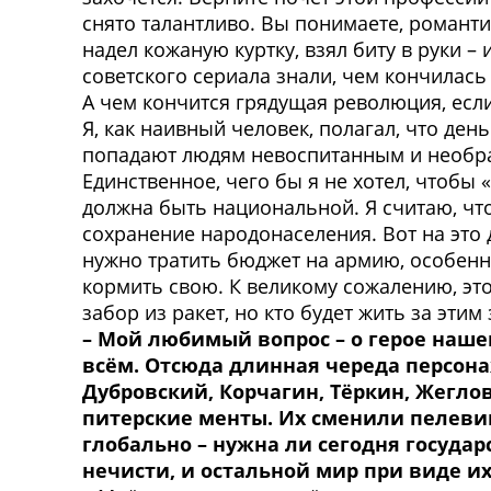
снято талантливо. Вы понимаете, романт
надел кожаную куртку, взял биту в руки –
советского сериала знали, чем кончилась
А чем кончится грядущая революция, если,
Я, как наивный человек, полагал, что ден
попадают людям невоспитанным и необра
Единственное, чего бы я не хотел, чтобы
должна быть национальной. Я считаю, ч
сохранение народонаселения. Вот на это д
нужно тратить бюджет на армию, особенн
кормить свою. К великому сожалению, это
забор из ракет, но кто будет жить за эт
–
Мой любимый вопрос – о герое нашег
всём. Отсюда длинная череда персона
Дубровский, Корчагин, Тёркин, Жегло
питерские менты. Их сменили пелевин
глобально – нужна ли сегодня государ
нечисти, и остальной мир при виде их