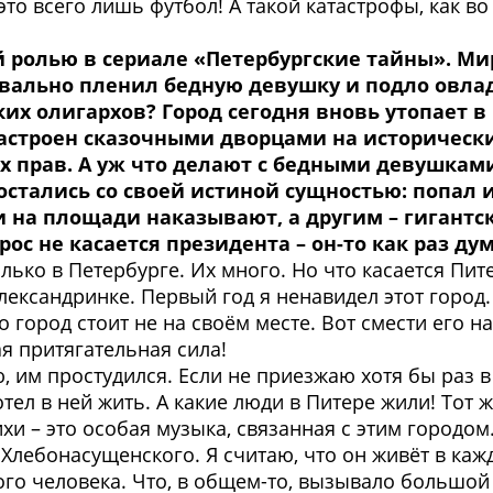
то всего лишь футбол! А такой катастрофы, как в
й ролью в сериале «Петербургские тайны». М
уквально пленил бедную девушку и подло овла
их олигархов? Город сегодня вновь утопает 
строен сказочными дворцами на исторических
 прав. А уж что делают с бедными девушками 
стались со своей истиной сущностью: попал из
ми на площади наказывают, а другим – гигант
ос не касается президента – он-то как раз ду
олько в Петербурге. Их много. Но что касается Пи
лександринке. Первый год я ненавидел этот город. 
то город стоит не на своём месте. Вот смести его 
ая притягательная сила!
, им простудился. Если не приезжаю хотя бы раз в
отел в ней жить. А какие люди в Питере жили! Тот
ихи – это особая музыка, связанная с этим городом
Хлебонасущенского. Я считаю, что он живёт в кажд
ого человека. Что, в общем-то, вызывало большой