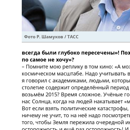
Фото Р. Шамуков / ТАСС
всегда были глубоко пересечены»! По
по самое не хочу»?
– Помните мою реплику в том кино: «А мож
космическом масштабе. Надо учитывать в
я говорил с академиками, людьми, котор
столетие содержит определённый период – 
возьмём 2015? Время сложное. Учёные гов
нас Солнца, когда на людей накатывает «
Вот если взять политические катастрофы,
ничему не учит, то на неё надо посмотре
того, чтобы Земля пережила очередной и
осторожность и ещё раз осторожность! И