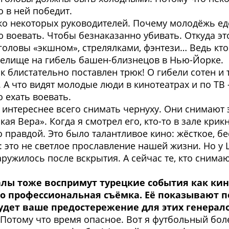
о в ней победит.
ко некоторых руководителей. Почему молодёжь еде
воевать. Чтобы безнаказанно убивать. Откуда эт
ловы «экшном», стрелялками, фэнтези… Ведь кто х
зрелище на гибель башен-близнецов в Нью-Йорке.
ак блистательно поставлен трюк! О гибели сотен и 
А что видят молодые люди в кинотеатрах и по ТВ –
 ехать воевать.
интереснее всего снимать чернуху. Они снимают это
я Вера». Когда я смотрел его, кто-то в зале крикн
о правдой. Это было талантливое кино: жёсткое, б
это не светлое прославление нашей жизни. Но у 
наружилось после вскрытия. А сейчас те, кто сним
ралы тоже воспримут турецкие события как ки
вно профессиональная съёмка. Её показывают 
будет ваше предостережение для этих генерал
 Потому что время опасное. Вот я футбольный бол