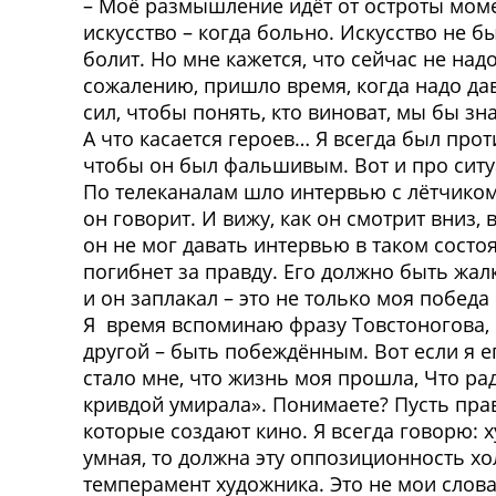
– Моё размышление идёт от остроты момен
искусство – когда больно. Искусство не бы
болит. Но мне кажется, что сейчас не на
сожалению, пришло время, когда надо дав
сил, чтобы понять, кто виноват, мы бы зна
А что касается героев… Я всегда был про
чтобы он был фальшивым. Вот и про ситу
По телеканалам шло интервью с лётчиком, 
он говорит. И вижу, как он смотрит вниз, 
он не мог давать интервью в таком состо
погибнет за правду. Его должно быть жалк
и он заплакал – это не только моя победа к
Я время вспоминаю фразу Товстоногова, чт
другой – быть побеждённым. Вот если я е
стало мне, что жизнь моя прошла, Что ра
кривдой умирала». Понимаете? Пусть правд
которые создают кино. Я всегда говорю: 
умная, то должна эту оппозиционность хо
темперамент художника. Это не мои слова