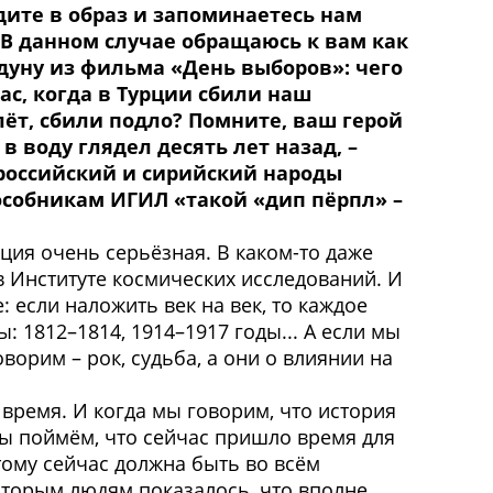
дите в образ и запоминаетесь нам
 В данном случае обращаюсь к вам как
рдуну из фильма «День выборов»: чего
ас, когда в Турции сбили наш
ёт, сбили подло? Помните, ваш герой
 в воду глядел десять лет назад, –
«российский и сирийский народы
пособникам ИГИЛ «такой «дип пёрпл» –
ация очень серьёзная. В каком-то даже
 Институте космических исследований. И
если наложить век на век, то каждое
: 1812–1814, 1914–1917 годы... А если мы
ворим – рок, судьба, а они о влиянии на
 время. И когда мы говорим, что история
 мы поймём, что сейчас пришло время для
тому сейчас должна быть во всём
оторым людям показалось, что вполне