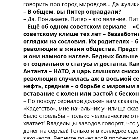
говорить про город мироедов… Да жулики 
– В общем, вы Питер оправдали?
– Да. Понимаете, Питер – это явление. Пит
– Ещё об одном советском сериале – «
советскому клише тех лет – беззабот
оглядки на сословия. Их родителях – 
революции в жизни общества. Предста
и они намного наглее. Бедных больше
от социального статуса и достатка. Как
Антанта – НАТО, а царь слишком снис
революция случилась аж в восьмой се
нефть, средние – о борьбе с мировым
вставание с колен или застой с беск
– По поводу сериалов должен вам сказать
«Кадетство», мне начальник училища сказ
было стрельбы – только человеческие отно
хватает! Владельцы заводов говорят, что 
денег на сериал! Только и в колледже сде
захочется. Верните почёт этой профессии 