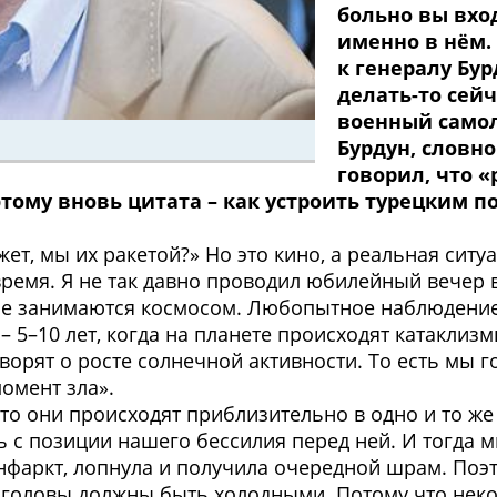
больно вы вхо
именно в нём.
к генералу Бу
делать-то сейч
военный самол
Бурдун, словно
говорил, что 
этому вновь цитата – как устроить турецким 
ет, мы их ракетой?» Но это кино, а реальная ситу
ремя. Я не так давно проводил юбилейный вечер в
ые занимаются космосом. Любопытное наблюдение: 
5–10 лет, когда на планете происходят катаклизмы
орят о росте солнечной активности. То есть мы го
момент зла».
 то они происходят приблизительно в одно и то же
ть с позиции нашего бессилия перед ней. И тогда
нфаркт, лопнула и получила очередной шрам. Поэ
 головы должны быть холодными. Потому что нек