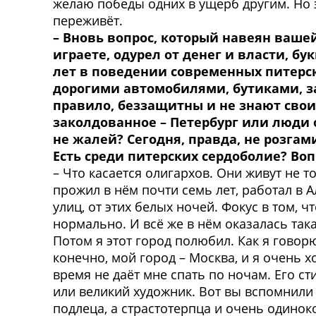
желаю победы одних в ущерб другим. Но э
переживёт.
– Вновь вопрос, который навеян ваше
играете, одурел от денег и власти, б
лет в поведении современных питерск
дорогими автомобилями, бутиками, за
правило, беззащитны и не знают своих
заколдованное – Петербург или люди о
не жалей? Сегодня, правда, не розга
Есть среди питерских сердоболие? Вопр
– Что касается олигархов. Они живут не т
прожил в нём почти семь лет, работал в А
улиц, от этих белых ночей. Фокус в том, ч
нормально. И всё же в нём оказалась так
Потом я этот город полюбил. Как я говорю
конечно, мой город – Москва, и я очень х
время не даёт мне спать по ночам. Его ст
или великий художник. Вот вы вспомнили 
подлеца, а страстотерпца и очень одинок