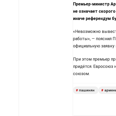
Премьер-министр Арм
не означает скорого
иначе референдум б
«Невозможно вывести
работы», — пояснил 
официальную заявку 
При этом премьер пр
придётся. Евросоюз 
союзом.
пашинян
армен
#
#