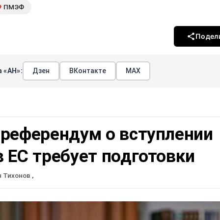
ПМЭФ
#
Подел
 «АН»:
Дзен
ВКонтакте
МАХ
 референдум о вступлении
 ЕС требует подготовки
н Тихонов
,