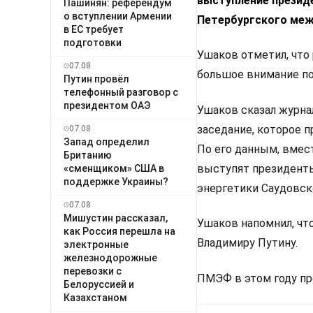
выступление презид
Пашинян: референдум
о вступлении Армении
Петербургского меж
в ЕС требует
подготовки
Ушаков отметил, что
07.08
большое внимание по
Путин провёл
телефонный разговор с
президентом ОАЭ
Ушаков сказал журна
заседание, которое п
07.08
Запад определил
По его данным, вмес
Британию
выступят президенты
«сменщиком» США в
поддержке Украины?
энергетики Саудовск
07.08
Мишустин рассказал,
Ушаков напомнил, чт
как Россия перешла на
Владимиру Путину.
электронные
железнодорожные
перевозки с
ПМЭФ в этом году про
Белоруссией и
Казахстаном