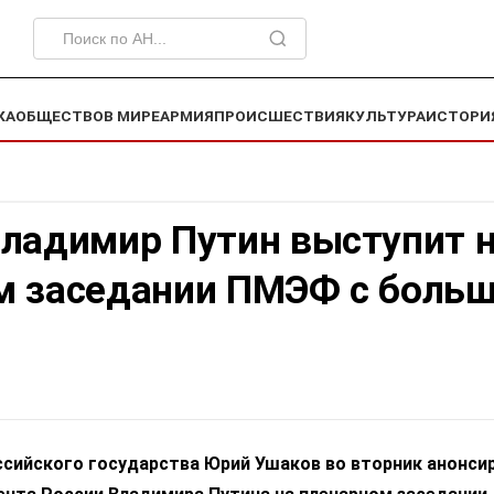
КА
ОБЩЕСТВО
В МИРЕ
АРМИЯ
ПРОИСШЕСТВИЯ
КУЛЬТУРА
ИСТОРИ
Владимир Путин выступит 
м заседании ПМЭФ с боль
сийского государства Юрий Ушаков во вторник анонси