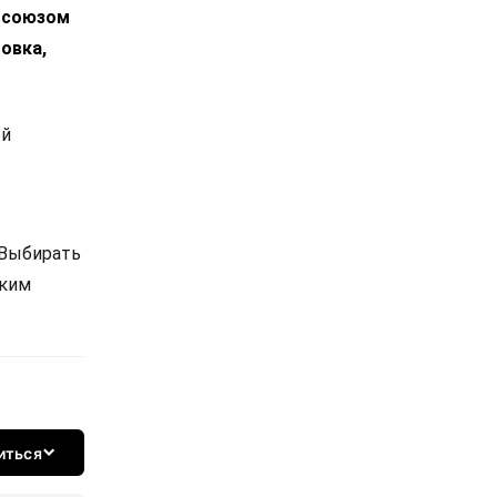
росоюзом
овка,
ой
 Выбирать
ским
иться