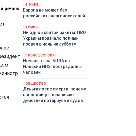
территориями Белгородской,
В МИРЕ
й речью.
Европа не может без
Брянской, Воронежской,
российских энергоносителей
Курской, Липецкой,
Орловской, Пензенской,
ет
АРМИЯ
Ростовской, Рязанской,
Ни одной сбитой ракеты: ПВО
Самарской, Саратовской,
Украины признало полный
Тамбовской, Тульской
провал в ночь на субботу
областей, Краснодарского
рное
края, Республики Крым и над
резидент.
ПРОИСШЕСТВИЯ
акваторией Азовского моря.
Ночная атака БПЛА на
адом
Ильский НПЗ: пострадали 5
человек
 министр
ОБЩЕСТВО
Деньги после смерти: почему
наследницы оспаривают
ются
действия нотариуса и судов