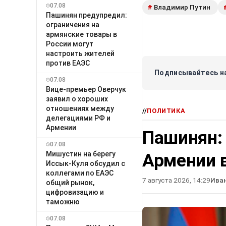
07.08
Владимир Путин
#
Пашинян предупредил:
ограничения на
армянские товары в
России могут
настроить жителей
против ЕАЭС
Подписывайтесь на
07.08
Вице-премьер Оверчук
заявил о хороших
отношениях между
//
ПОЛИТИКА
делегациями РФ и
Армении
Пашинян:
07.08
Мишустин на берегу
Армении в
Иссык-Куля обсудил с
коллегами по ЕАЭС
7 августа 2026, 14:29
Ива
общий рынок,
цифровизацию и
таможню
07.08