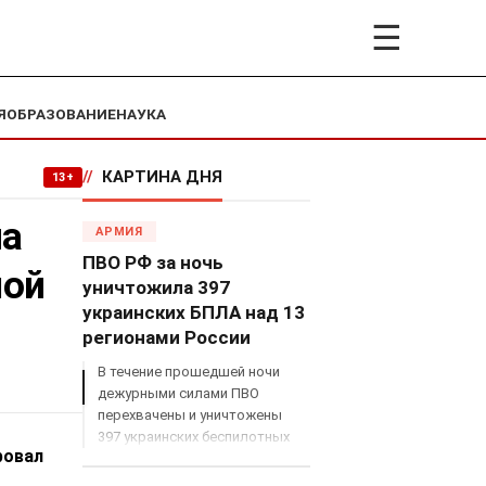
☰
Я
ОБРАЗОВАНИЕ
НАУКА
//
КАРТИНА ДНЯ
13+
на
АРМИЯ
ПВО РФ за ночь
шой
уничтожила 397
украинских БПЛА над 13
регионами России
В течение прошедшей ночи
дежурными силами ПВО
перехвачены и уничтожены
397 украинских беспилотных
ровал
летательных аппаратов
самолетного типа над