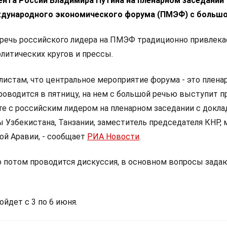
ента России Владимира Путина на пленарном заседании
дународного экономического форума (ПМЭФ) с большо
 речь российского лидера на ПМЭФ традиционно привлека
литических кругов и прессы.
листам, что центральное мероприятие форума - это плена
роводится в пятницу, на нем с большой речью выступит п
те с российским лидером на пленарном заседании с докл
 Узбекистана, Танзании, заместитель председателя КНР,
ой Аравии, - сообщает
РИА Новости
.
о потом проводится дискуссия, в основном вопросы зада
йдет с 3 по 6 июня.