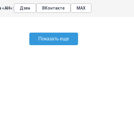
 «АН»:
Дзен
ВКонтакте
МАХ
Показать еще