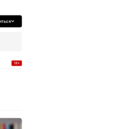
иться
13+