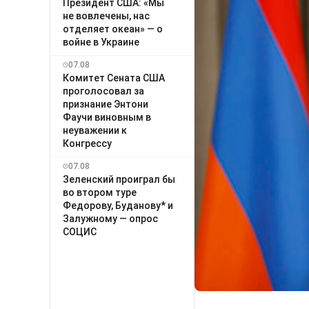
Президент США: «Мы
не вовлечены, нас
отделяет океан» — о
войне в Украине
07.08
Комитет Сената США
проголосовал за
признание Энтони
Фаучи виновным в
неуважении к
Конгрессу
07.08
Зеленский проиграл бы
во втором туре
Федорову, Буданову* и
Залужному — опрос
СОЦИС