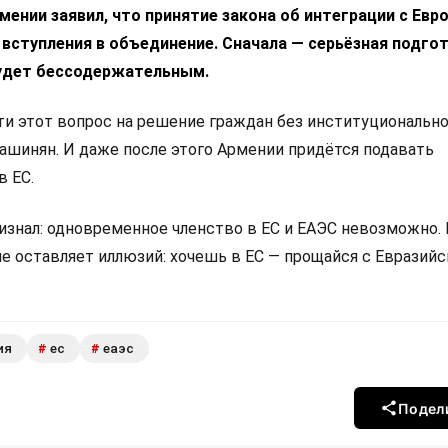
ении заявил, что принятие закона об интеграции с Ев
 вступления в объединение. Сначала — серьёзная подгот
удет бессодержательным.
 этот вопрос на решение граждан без институциональн
Пашинян. И даже после этого Армении придётся подавать
в ЕС.
изнал: одновременное членство в ЕС и ЕАЭС невозможно.
не оставляет иллюзий: хочешь в ЕС — прощайся с Евразий
ия
ес
еаэс
#
#
Подел