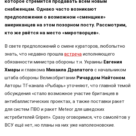
которое стремится продавать всем новым
снабженцам. Однако часто возникают
предположения о возможном «сменщике»
американцев на этом позорном посту. Рассмотрим,
кто же рвётся на место «миротворцев».
В свете предположений о смене кураторов, любопытно
знать, что недавно прошла
встреча
исполняющего
обязанности министра обороны т.н. Украины
Евгения
Хмары
и главкома
Михаила Драпатого
с начальником
штаба обороны Великобритании
Ричардом Найтоном
.
Авторы ТГ-канала «Рыбарь» уточняют, что главной темой
обсуждения «стало возможное участие британцев в
антибаллистических проектах, а также поставки ракет
для систем ПВО и ракет Meteor для шведских
истребителей Gripen». Сразу оговоримся, что самолётов у
ВСУ ещё нет, но планы на них уже наполеоновские.