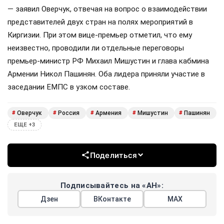
— заявил Оверчук, отвечая на вопрос о взаимодействии
представителей двух стран на полях мероприятий в
Киргизии. При этом вице-премьер отметил, что ему
неизвестно, проводили ли отдельные переговоры
премьер-министр РФ Михаил Мишустин и глава кабмина
Армении Никол Пашинян. Оба лидера приняли участие в
заседании ЕМПС в узком составе.
Оверчук
Россия
Армения
Мишустин
Пашинян
#
#
#
#
#
ЕЩЕ +3
Поделиться
Подписывайтесь на «АН»:
Дзен
ВКонтакте
МАХ