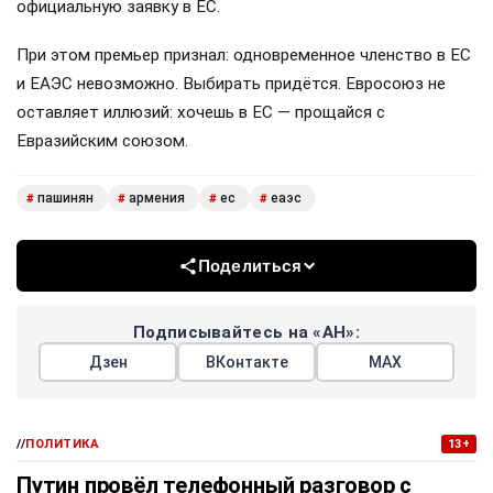
официальную заявку в ЕС.
При этом премьер признал: одновременное членство в ЕС
и ЕАЭС невозможно. Выбирать придётся. Евросоюз не
оставляет иллюзий: хочешь в ЕС — прощайся с
Евразийским союзом.
пашинян
армения
ес
еаэс
#
#
#
#
Поделиться
Подписывайтесь на «АН»:
Дзен
ВКонтакте
МАХ
//
ПОЛИТИКА
13+
Путин провёл телефонный разговор с