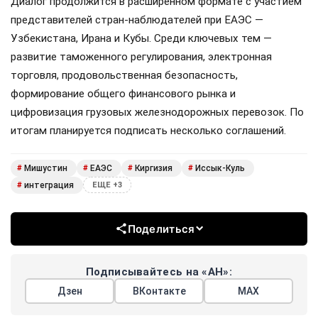
Диалог продолжится в расширенном формате с участием
представителей стран-наблюдателей при ЕАЭС —
Узбекистана, Ирана и Кубы. Среди ключевых тем —
развитие таможенного регулирования, электронная
торговля, продовольственная безопасность,
формирование общего финансового рынка и
цифровизация грузовых железнодорожных перевозок. По
итогам планируется подписать несколько соглашений.
Мишустин
ЕАЭС
Киргизия
Иссык-Куль
#
#
#
#
интеграция
#
ЕЩЕ +3
Поделиться
Подписывайтесь на «АН»:
Дзен
ВКонтакте
МАХ