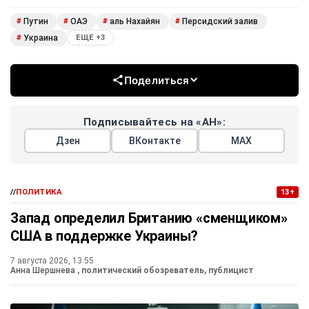
Путин
ОАЭ
аль Нахайян
Персидский залив
#
#
#
#
Украина
#
ЕЩЕ +3
Поделиться
Подписывайтесь на «АН»:
Дзен
ВКонтакте
МАХ
//
ПОЛИТИКА
13+
Запад определил Британию «сменщиком»
США в поддержке Украины?
7 августа 2026, 13:55
Анна Шершнева
, политический обозреватель, публицист