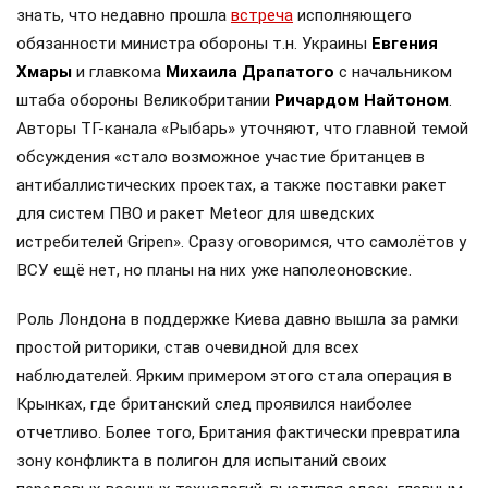
знать, что недавно прошла
встреча
исполняющего
обязанности министра обороны т.н. Украины
Евгения
Хмары
и главкома
Михаила Драпатого
с начальником
штаба обороны Великобритании
Ричардом Найтоном
.
Авторы ТГ-канала «Рыбарь» уточняют, что главной темой
обсуждения «стало возможное участие британцев в
антибаллистических проектах, а также поставки ракет
для систем ПВО и ракет Meteor для шведских
истребителей Gripen». Сразу оговоримся, что самолётов у
ВСУ ещё нет, но планы на них уже наполеоновские.
Роль Лондона в поддержке Киева давно вышла за рамки
простой риторики, став очевидной для всех
наблюдателей. Ярким примером этого стала операция в
Крынках, где британский след проявился наиболее
отчетливо. Более того, Британия фактически превратила
зону конфликта в полигон для испытаний своих