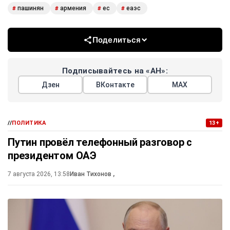
пашинян
армения
ес
еаэс
#
#
#
#
Поделиться
Подписывайтесь на «АН»:
Дзен
ВКонтакте
МАХ
//
ПОЛИТИКА
13+
Путин провёл телефонный разговор с
президентом ОАЭ
7 августа 2026, 13:58
Иван Тихонов
,