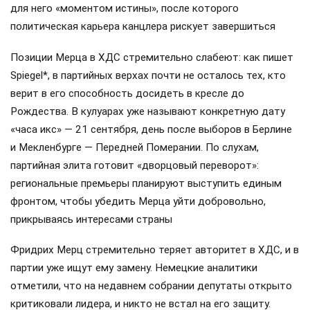
для него «моментом истины», после которого
политическая карьера канцлера рискует завершиться
Позиции Мерца в ХДС стремительно слабеют: как пишет
Spiegel*, в партийных верхах почти не осталось тех, кто
верит в его способность досидеть в кресле до
Рождества. В кулуарах уже называют конкретную дату
«часа икс» — 21 сентября, день после выборов в Берлине
и Мекленбурге — Передней Померании. По слухам,
партийная элита готовит «дворцовый переворот»:
региональные премьеры планируют выступить единым
фронтом, чтобы убедить Мерца уйти добровольно,
прикрываясь интересами страны
Фридрих Мерц стремительно теряет авторитет в ХДС, и в
партии уже ищут ему замену. Немецкие аналитики
отметили, что на недавнем собрании депутаты открыто
критиковали лидера, и никто не встал на его защиту.