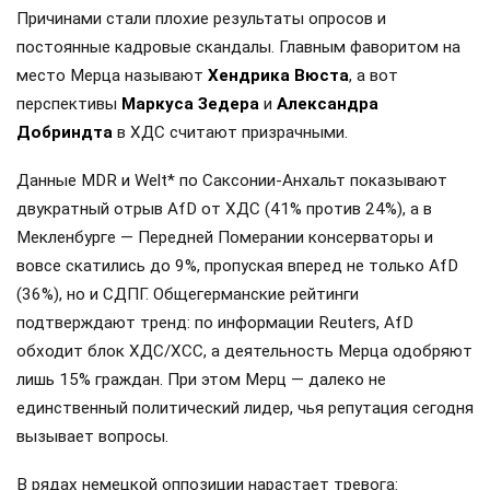
Причинами стали плохие результаты опросов и
постоянные кадровые скандалы. Главным фаворитом на
место Мерца называют
Хендрика Вюста
, а вот
перспективы
Маркуса Зедера
и
Александра
Добриндта
в ХДС считают призрачными.
Данные MDR и Welt* по Саксонии-Анхальт показывают
двукратный отрыв AfD от ХДС (41% против 24%), а в
Мекленбурге — Передней Померании консерваторы и
вовсе скатились до 9%, пропуская вперед не только AfD
(36%), но и СДПГ. Общегерманские рейтинги
подтверждают тренд: по информации Reuters, AfD
обходит блок ХДС/ХСС, а деятельность Мерца одобряют
лишь 15% граждан. При этом Мерц — далеко не
единственный политический лидер, чья репутация сегодня
вызывает вопросы.
В рядах немецкой оппозиции нарастает тревога: