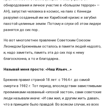
обнародования и личное участие в «большом терроре» —
АН), запустил человека в космос, на паях с Кеннеди
разрулил созданный им же Карибский кризис и загубил
пахотой целинные земли. Потому и слухи об этом лидере
разнятся до сих пор…
Но вот многолетнее правление Советским Союзом
Леонидом Брежневым осталось в памяти людей надолго,
и, надо заметить, память эта до сих пор к нему
благосклонна, а то и благодарна…
Называй меня просто: «Наш Ильич…»
Брежнев правил страной 18 лет: с 1964 г. до самой
смерти в 1982 г. Тот период, впоследствии завистливыми
преемниками названный «эпохой застоя», сами советские
люди называли иначе: «И сам жил, и другим жить давал»,
что в принципе было правдой. Во всяком случае, из всех