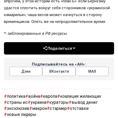
Впрочем, у этой истории есть «план Б»: если Бернхэму
удастся сплотить вокруг себя сторонников «украинской
камарильи», чаша весов может качнуться в сторону
временщиков. Опять же на непродолжительное время.
*- заблокированные в РФ ресурсы.
Поделиться
Подписывайтесь на «АН»:
Дзен
ВКонтакте
МАХ
#
политика
#
война
#
европа
#
коалиция желающих
#
страны ес
#
украина
#
кураторы
#
вывод денег
#
эксклюзив
#
макрон
#
стармер
#
отставки
#
новые лидеры