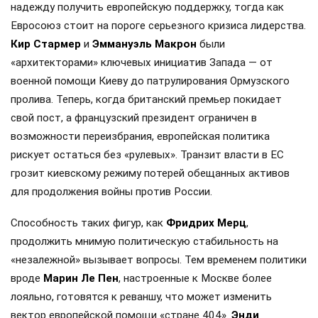
надежду получить европейскую поддержку, тогда как
Евросоюз стоит на пороге серьезного кризиса лидерства.
Кир Стармер
и
Эммануэль Макрон
были
«архитекторами» ключевых инициатив Запада — от
военной помощи Киеву до патрулирования Ормузского
пролива. Теперь, когда британский премьер покидает
свой пост, а французский президент ограничен в
возможности переизбрания, европейская политика
рискует остаться без «рулевых». Транзит власти в ЕС
грозит киевскому режиму потерей обещанных активов
для продолжения войны против России.
Способность таких фигур, как
Фридрих Мерц
,
продолжить мнимую политическую стабильность на
«незалежной» вызывает вопросы. Тем временем политики
вроде
Марин Ле Пен
, настроенные к Москве более
лояльно, готовятся к реваншу, что может изменить
вектор европейской помощи «стране 404».
Энди