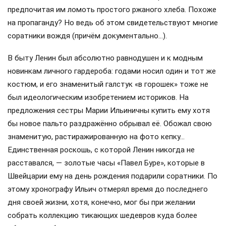
предпочитая им ломоть простого ржаного хлеба. Похоже
на пропаганду? Но ведь об этом свидетельствуют многие
соратники вождя (причём документально…).
В быту Ленин был абсолютно равнодушен и к модным
новинкам личного гардероба: годами носил один и тот же
костюм, и его знаменитый галстук «в горошек» тоже не
был идеологическим изобретением историков. На
предложения сестры Марии Ильиничны купить ему хотя
бы новое пальто раздражённо обрывал её. Обожал свою
знаменитую, растиражированную на фото кепку…
Единственная роскошь, с которой Ленин никогда не
расставался, — золотые часы «Павел Буре», которые в
Швейцарии ему на день рождения подарили соратники. По
этому хронографу Ильич отмерял время до последнего
дня своей жизни, хотя, конечно, мог бы при желании
собрать коллекцию тикающих шедевров куда более