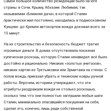
Самое большое количество резиденций было на юге
страны: в Сочи, Крыму, Абхазии. Любимая, так
называемая «Ближняя дача», в которой Сталин
практически жил постоянно, находилась в подмосковном
Кунцеве: до Кремля автокортеж вождя доезжал всего за
15 минут.
На их строительство и безопасность бюджет тратил
огромные деньги. В домах отсутствовала показная
купеческая роскошь, которую Сталин ненавидел: всё было
достойно и рационально. Никаких «золотых унитазов»,
никаких картин из Третьяковки или Эрмитажа на стенах. С
полов вождь приказал убрать и текинские ковры ручной
работы. Впрочем, историки утверждают, что эти
атрибуты раздражали вождя не столько роскошью,
сколько тем, что они полностью заглушали любые шаги.
Сталин, маниакально опасавшийся покушения на себя,
сделал это, конечно, лишь ради собственной