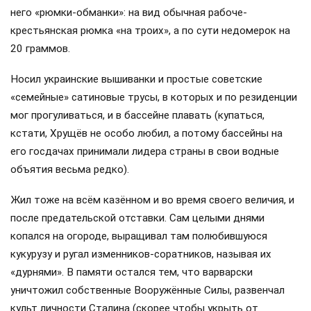
него «рюмки-обманки»: на вид обычная рабоче-
крестьянская рюмка «на троих», а по сути недомерок на
20 граммов.
Носил украинские вышиванки и простые советские
«семейные» сатиновые трусы, в которых и по резиденции
мог прогуливаться, и в бассейне плавать (купаться,
кстати, Хрущёв не особо любил, а потому бассейны на
его госдачах принимали лидера страны в свои водные
объятия весьма редко).
Жил тоже на всём казённом и во время своего величия, и
после предательской отставки. Сам целыми днями
копался на огороде, выращивал там полюбившуюся
кукурузу и ругал изменников-соратников, называя их
«дурнями». В памяти остался тем, что варварски
уничтожил собственные Вооружённые Силы, развенчал
культ личности Сталина (скорее чтобы укрыть от