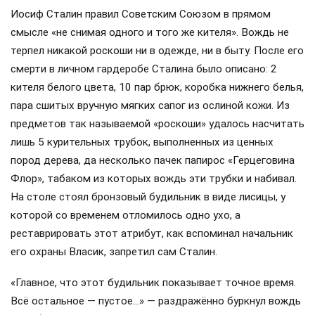
Иосиф Сталин правил Советским Союзом в прямом
смысле «не снимая одного и того же кителя». Вождь не
терпел никакой роскоши ни в одежде, ни в быту. После его
смерти в личном гардеробе Сталина было описано: 2
кителя белого цвета, 10 пар брюк, коробка нижнего белья,
пара сшитых вручную мягких сапог из ослиной кожи. Из
предметов так называемой «роскоши» удалось насчитать
лишь 5 курительных трубок, выполненных из ценных
пород дерева, да несколько пачек папирос «Герцеговина
Флор», табаком из которых вождь эти трубки и набивал.
На столе стоял бронзовый будильник в виде лисицы, у
которой со временем отломилось одно ухо, а
реставрировать этот атрибут, как вспоминал начальник
его охраны Власик, запретил сам Сталин.
«Главное, что этот будильник показывает точное время.
Всё остальное — пустое…» — раздражённо буркнул вождь