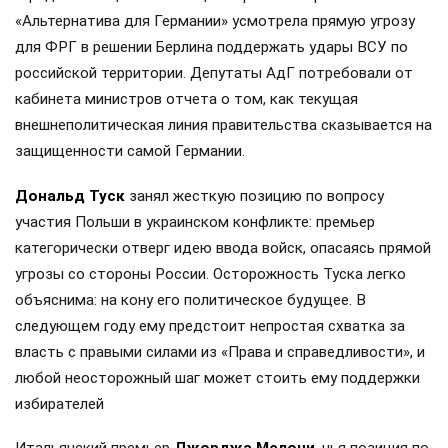
«Альтернатива для Германии» усмотрела прямую угрозу
для ФРГ в решении Берлина поддержать удары ВСУ по
российской территории. Депутаты АдГ потребовали от
кабинета министров отчета о том, как текущая
внешнеполитическая линия правительства сказывается на
защищенности самой Германии.
Дональд Туск
занял жесткую позицию по вопросу
участия Польши в украинском конфликте: премьер
категорически отверг идею ввода войск, опасаясь прямой
угрозы со стороны России. Осторожность Туска легко
объяснима: на кону его политическое будущее. В
следующем году ему предстоит непростая схватка за
власть с правыми силами из «Права и справедливости», и
любой неосторожный шаг может стоить ему поддержки
избирателей
Итальянский премьер
Джорджа Мелони
, чья позиция по