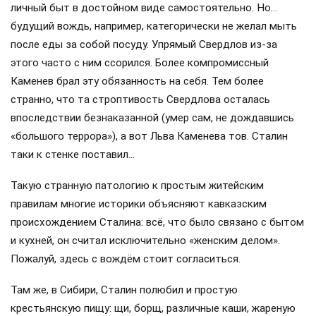
личный быт в достойном виде самостоятельно. Но…
будущий вождь, например, категорически не желал мыть
после еды за собой посуду. Упрямый Свердлов из-за
этого часто с ним ссорился. Более компромиссный
Каменев брал эту обязанность на себя. Тем более
странно, что та строптивость Свердлова осталась
впоследствии безнаказанной (умер сам, не дождавшись
«большого террора»), а вот Льва Каменева тов. Сталин
таки к стенке поставил…
Такую странную патологию к простым житейским
правилам многие историки объясняют кавказским
происхождением Сталина: всё, что было связано с бытом
и кухней, он считал исключительно «женским делом».
Пожалуй, здесь с вождём стоит согласиться.
Там же, в Сибири, Сталин полюбил и простую
крестьянскую пищу: щи, борщ, различные каши, жареную