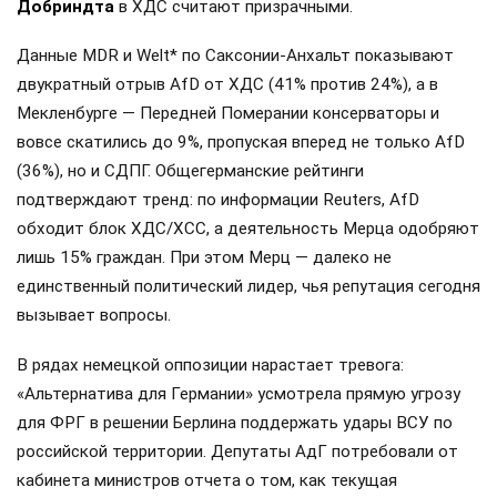
Добриндта
в ХДС считают призрачными.
Данные MDR и Welt* по Саксонии-Анхальт показывают
двукратный отрыв AfD от ХДС (41% против 24%), а в
Мекленбурге — Передней Померании консерваторы и
вовсе скатились до 9%, пропуская вперед не только AfD
(36%), но и СДПГ. Общегерманские рейтинги
подтверждают тренд: по информации Reuters, AfD
обходит блок ХДС/ХСС, а деятельность Мерца одобряют
лишь 15% граждан. При этом Мерц — далеко не
единственный политический лидер, чья репутация сегодня
вызывает вопросы.
В рядах немецкой оппозиции нарастает тревога:
«Альтернатива для Германии» усмотрела прямую угрозу
для ФРГ в решении Берлина поддержать удары ВСУ по
российской территории. Депутаты АдГ потребовали от
кабинета министров отчета о том, как текущая