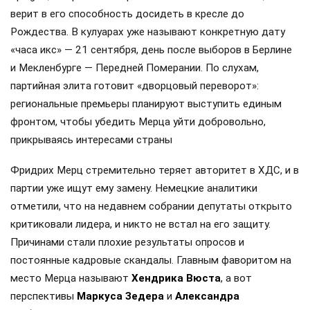
верит в его способность досидеть в кресле до
Рождества. В кулуарах уже называют конкретную дату
«часа икс» — 21 сентября, день после выборов в Берлине
и Мекленбурге — Передней Померании. По слухам,
партийная элита готовит «дворцовый переворот»:
региональные премьеры планируют выступить единым
фронтом, чтобы убедить Мерца уйти добровольно,
прикрываясь интересами страны
Фридрих Мерц стремительно теряет авторитет в ХДС, и в
партии уже ищут ему замену. Немецкие аналитики
отметили, что на недавнем собрании депутаты открыто
критиковали лидера, и никто не встал на его защиту.
Причинами стали плохие результаты опросов и
постоянные кадровые скандалы. Главным фаворитом на
место Мерца называют
Хендрика Вюста
, а вот
перспективы
Маркуса Зедера
и
Александра