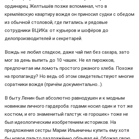
ординарец Желтышёв позже вспоминал, что в
кремлёвскую квартиру вождя он приносил судки с обедом
из обычной столовой, где питались и рядовые
сотрудники ВЦИКа: от курьеров и шофёров до
делопроизводителей и секретарей.
Вождь не любил сладкое, даже чай пил без сахара, зато
мог за день выпить до 10 чашек. Не ел пирожков,
предпочитая им ломоть простого ржаного хлеба. Похоже
на пропаганду? Но ведь об этом свидетельствуют многие
соратники вождя (причём документально…).
В быту Ленин был абсолютно равнодушен и к модным
новинкам личного гардероба: годами носил один и тот же
костюм, и его знаменитый галстук «в горошек» тоже не
был идеологическим изобретением историков. На
предложения сестры Марии Ильиничны купить ему хотя
бы новое пальто раздражённо обрывал её. Обожал свою