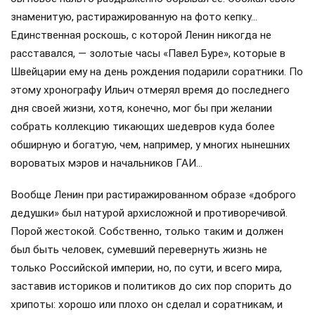
знаменитую, растиражированную на фото кепку…
Единственная роскошь, с которой Ленин никогда не
расставался, — золотые часы «Павел Буре», которые в
Швейцарии ему на день рождения подарили соратники. По
этому хронографу Ильич отмерял время до последнего
дня своей жизни, хотя, конечно, мог бы при желании
собрать коллекцию тикающих шедевров куда более
обширную и богатую, чем, например, у многих нынешних
вороватых мэров и начальников ГАИ…
Вообще Ленин при растиражированном образе «доброго
дедушки» был натурой архисложной и противоречивой.
Порой жестокой. Собственно, только таким и должен
был быть человек, сумевший перевернуть жизнь не
только Российской империи, но, по сути, и всего мира,
заставив историков и политиков до сих пор спорить до
хрипоты: хорошо или плохо он сделал и соратникам, и