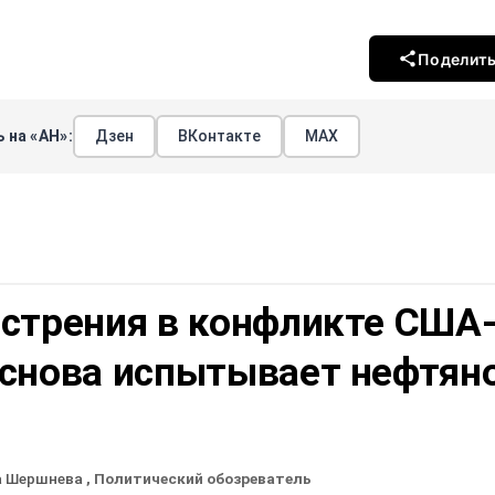
Поделит
 на «АН»:
Дзен
ВКонтакте
МАХ
острения в конфликте США
 снова испытывает нефтян
а Шершнева
, Политический обозреватель