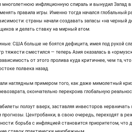
 многолетнюю инфляционную спираль и вынудил Запад в
менять правила игры. Именно тогда начался глобальный р
висимости: страны начали создавать запасы «на черный д
щиков и делать ставку на мирный атом.
иные: США больше не боятся дефицита, имея под рукой с
тр тяжести сместился — теперь Азия оказалась в «ормузс
зависимость от этого пролива куда критичнее, чем та, что
стоке полвека назад.
тали наглядным примером того, как даже мимолетный кри
невозврата, окончательно перекроив глобальную реальнос
абилеты ползут вверх, заставляя инвесторов нервничать 
 прогнозы. Центробанки, в свою очередь, переходят в р
ости: борьба с инфляцией становится приоритетом, что 
ие ставок практически неизбежным.