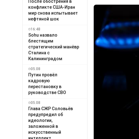
После обострения в
конфликте США-Иран
мир снова испытывает
нефтяной шок
16:48
Sohu назвало
блестящим
стратегический манёвр
Сталина с
Калининградом
05.08
Путин провёл
кадровую
перестановку в
руководстве СВО
05.08
Глава СЖР Соловьёв
предупредил об
идеологии,
заложенной в
искусственный
интеллект