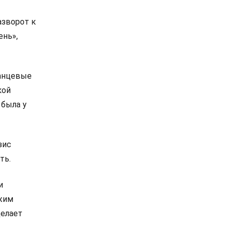
азворот к
ень»,
ланцевые
кой
 была у
зис
ть.
и
ежим
делает