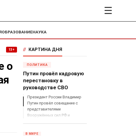
☰
Я
ОБРАЗОВАНИЕ
НАУКА
//
КАРТИНА ДНЯ
13+
е о
ПОЛИТИКА
Путин провёл кадровую
ая
перестановку в
руководстве СВО
Президент России Владимир
Путин провёл совещание с
представителями
Вооружённых сил РФ и
объявил о серьёзных
кадровых изменениях в
руководстве спецоперацией.
В МИРЕ