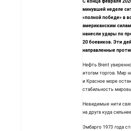
С конца февраля 202
минувшей неделе сит
«полной победе» в в
американским силам.
нанесли удары по пр
20 боевиков. Эти де
направленные проти
Нефть Brent уверенно
итогам торгов. Мир 
и Красное море оста
стабильность мировы
Невидимые нити связ
на друга куда сильне
Эмбарго 1973 года с