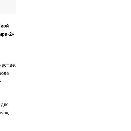
ской
ири-2»
честве.
вода
-
 для
ча»,