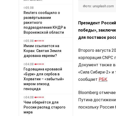
Фото: unsplash.com
05.08
Reuters сообщило о
развёртывании
ракетного
Президент Россий
подразделения КНДР в
победы», заключи
Воронежской области
для поставок росс
05.08
НОВОЕ
Имам ссылается на
Второго августа 2
Коран: Святая Земля
дарована евреям?
корпорация CNPC 
04.08
Документ также вк
НОВОЕ
Годовщина кровавой
«Сила Сибири-2» и
«Бури» для сербов в
Хорватии – «забытый»
сообщает
РБК
.
миром эпизод
геноцида
Bloomberg отмечает
04.08
НОВОЕ
Путина достижение
Чем обернётся для
поскольку Россия 
России распад старого
мира