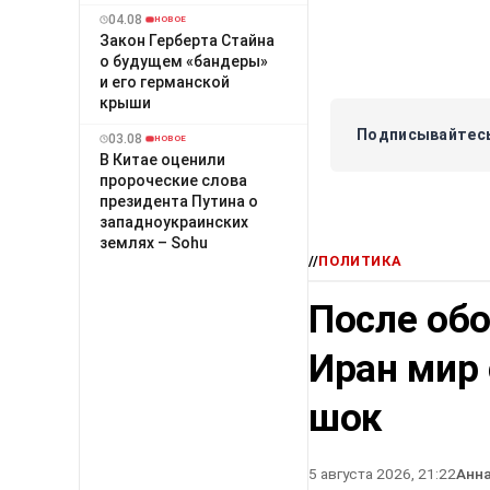
04.08
НОВОЕ
Закон Герберта Стайна
о будущем «бандеры»
и его германской
крыши
Подписывайтесь
03.08
НОВОЕ
В Китае оценили
пророческие слова
президента Путина о
западноукраинских
землях – Sohu
//
ПОЛИТИКА
После об
Иран мир
шок
5 августа 2026, 21:22
Анн