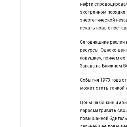
нефти спровоцировал
экстренном порядке 
энергетической неза
искать новых постав
Сегодняшние реалии 
ресурсы. Однако цен
ловушке», причем ее 
Запада на Ближнем Во
События 1973 года с
может стать точкой 
Цены на бензин и ави
пересматривать свои
повышенной бдительн
дальнейшее повышен