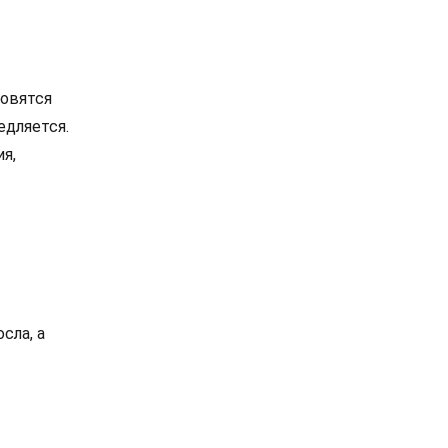
новятся
едляется.
я,
сла, а