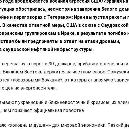
6 года продолжается военная агрессия США/Израиля на 
уация обострилась, несмотря на заверения Белого дом
ойне и переговорах с Тегераном: Иран выпустил ракеты 
 В качестве ответной меры, США в союзе с Саудовской
оиранским группировкам в Ираке, в результате погибло 
йствия были предприняты в ответ на атаки дронами,
в саудовской нефтяной инфраструктуры.
 перешагнула порог в 90 долларов, прибавив в цене почти
на Ближнем Востоке держится на честном слове: Ормузски
ются «пороховыми бочками», от которых напрямую завис
х цен на энергоносители.
ывают украинский и ближневосточный кризисы: их влиян
е, чем признает официальная повестка.
тало «холодным душем» для мировой экономики. Резкий 