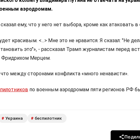
йского коллегу Владимира Путина не отвечать на укра
военным аэродромам.
сказал ему, что у него нет выбора, кроме как атаковать в 
удет красивым. <...> Мне это не нравится. Я сказал: "Не де
становить это"», - рассказал Трамп журналистам перед вс
 Фридрихом Мерцем.
, что между сторонами конфликта «много ненависти».
спилотников
по военным аэродромам пяти регионов РФ б
Украина
беспилотник
#
#
Подел