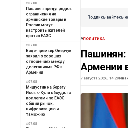
07.08
Пашинян предупредил:
ограничения на
Подписывайтесь на
армянские товары в
России могут
настроить жителей
против ЕАЭС
//
ПОЛИТИКА
07.08
Пашинян:
Вице-премьер Оверчук
заявил о хороших
отношениях между
Армении в
делегациями РФ и
Армении
7 августа 2026, 14:29
Ива
07.08
Мишустин на берегу
Иссык-Куля обсудил с
коллегами по ЕАЭС
общий рынок,
цифровизацию и
таможню
07.08