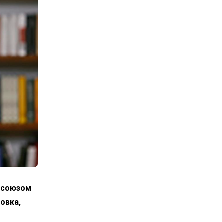
росоюзом
овка,