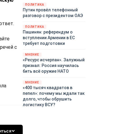
инскую
закупленное ранее оружие.
ПОЛИТИКА
Путин провёл телефонный
Также американская
разговор с президентом ОАЭ
администрация скидывает на
европейцев снабжение
ответ.
ПОЛИТИКА
киевского режима оружием,
Пашинян: референдум о
которое стремится продавать
вступлении Армении в ЕС
лайте
всем новым снабженцам.
требует подготовки
Однако часто возникают
тречей с
предположения о возможном
МНЕНИЕ
«сменщике» американцев на
«Ресурс исчерпан». Залужный
этом позорном посту.
признал: Россия научилась
Рассмотрим, кто же рвётся на
бить всё оружие НАТО
место «миротворцев».
МНЕНИЕ
ыла
«400 тысяч квадратов в
пепел»: почему мы ждали так
долго, чтобы обрушить
логистику ВСУ?
иться