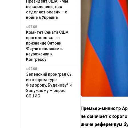
Президент США: «Мы
не вовлечены, нас
отделяет океан» — о
войне в Украине
07.08
Комитет Сената США
проголосовал за
признание Энтони
Фаучи виновным в
неуважении к
Конгрессу
07.08
Зеленский проиграл бы
во втором туре
Федорову, Буданову* и
Залужному — опрос
СОЦИС
Премьер-министр Арм
не означает скорого
иначе референдум б