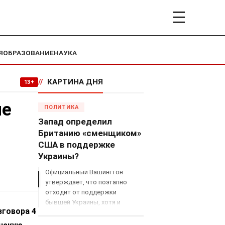
☰
Я
ОБРАЗОВАНИЕ
НАУКА
//
КАРТИНА ДНЯ
13+
не
ПОЛИТИКА
Запад определил
Британию «сменщиком»
США в поддержке
Украины?
Официальный Вашингтон
утверждает, что поэтапно
отходит от поддержки
бывшей Украины, хотя и
зговора 4
продолжает снабжать ВСУ
разведданными и поставлять