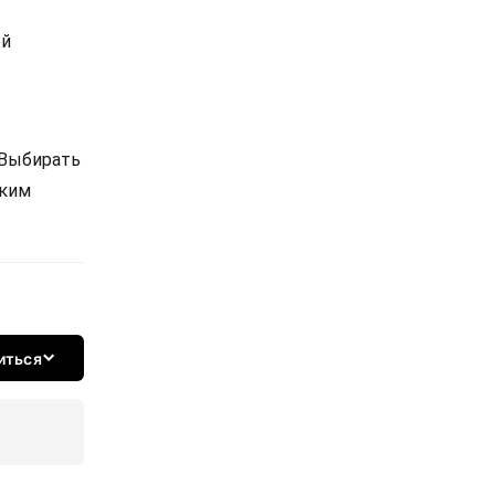
ой
 Выбирать
ским
иться