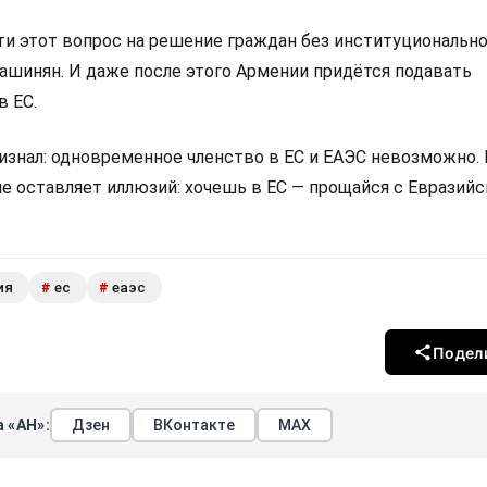
 этот вопрос на решение граждан без институциональн
Пашинян. И даже после этого Армении придётся подавать
в ЕС.
изнал: одновременное членство в ЕС и ЕАЭС невозможно.
не оставляет иллюзий: хочешь в ЕС — прощайся с Евразий
ия
ес
еаэс
#
#
Подел
 «АН»:
Дзен
ВКонтакте
МАХ