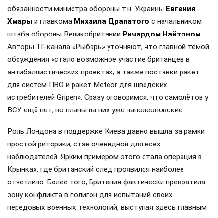
обязанности министра обороны т.н. Украины
Евгения
Хмары
и главкома
Михаила Драпатого
с начальником
штаба обороны Великобритании
Ричардом Найтоном
.
Авторы ТГ-канала «Рыбарь» уточняют, что главной темой
обсуждения «стало возможное участие британцев в
антибаллистических проектах, а также поставки ракет
для систем ПВО и ракет Meteor для шведских
истребителей Gripen». Сразу оговоримся, что самолётов у
ВСУ ещё нет, но планы на них уже наполеоновские.
Роль Лондона в поддержке Киева давно вышла за рамки
простой риторики, став очевидной для всех
наблюдателей. Ярким примером этого стала операция в
Крынках, где британский след проявился наиболее
отчетливо. Более того, Британия фактически превратила
зону конфликта в полигон для испытаний своих
передовых военных технологий, выступая здесь главным