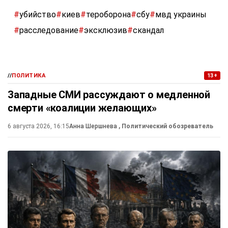
#
убийство
#
киев
#
тероборона
#
сбу
#
мвд украины
#
расследование
#
эксклюзив
#
скандал
//
ПОЛИТИКА
13+
Западные СМИ рассуждают о медленной
смерти «коалиции желающих»
6 августа 2026, 16:15
Анна Шершнева
, Политический обозреватель