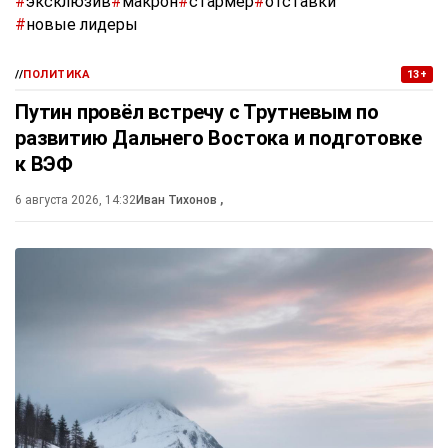
#
эксклюзив
#
макрон
#
стармер
#
отставки
#
новые лидеры
//
ПОЛИТИКА
13+
Путин провёл встречу с Трутневым по
развитию Дальнего Востока и подготовке
к ВЭФ
6 августа 2026, 14:32
Иван Тихонов
,