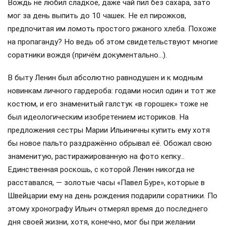
Вождь не любил сладкое, даже чай пил без сахара, зато
мог за день выпить до 10 чашек. Не ел пирожков,
предпочитая им ломоть простого ржаного хлеба. Похоже
на пропаганду? Но ведь об этом свидетельствуют многие
соратники вождя (причём документально…).
В быту Ленин был абсолютно равнодушен и к модным
новинкам личного гардероба: годами носил один и тот же
костюм, и его знаменитый галстук «в горошек» тоже не
был идеологическим изобретением историков. На
предложения сестры Марии Ильиничны купить ему хотя
бы новое пальто раздражённо обрывал её. Обожал свою
знаменитую, растиражированную на фото кепку…
Единственная роскошь, с которой Ленин никогда не
расставался, — золотые часы «Павел Буре», которые в
Швейцарии ему на день рождения подарили соратники. По
этому хронографу Ильич отмерял время до последнего
дня своей жизни, хотя, конечно, мог бы при желании