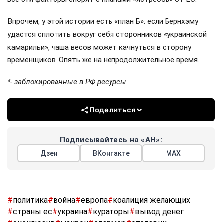
Впрочем, у этой истории есть «план Б»: если Бернхэму
удастся сплотить вокруг себя сторонников «украинской
камарильи», чаша весов может качнуться в сторону
временщиков. Опять же на непродолжительное время.
*- заблокированные в РФ ресурсы.
Поделиться
Подписывайтесь на «АН»:
Дзен
ВКонтакте
МАХ
#
политика
#
война
#
европа
#
коалиция желающих
#
страны ес
#
украина
#
кураторы
#
вывод денег