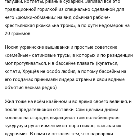
галушки, котлеты, ржаные сухарики. Запивал всё это
традиционной горилкой из специально сделанной для
него «рюмки-обманки»: на вид обычная рабоче-
крестьянская рюмка «на троих», а по сути недомерок на
20 граммов.
Носил украинские вышиванки и простые советские
«семейные» сатиновые трусы, в которых и по резиденции
мог прогуливаться, и в бассейне плавать (купаться,
кстати, Хрущёв не особо любил, а потому бассейны на
его госдачах принимали лидера страны в свои водные
объятия весьма редко).
Жил тоже на всём казённом и во время своего величия, и
после предательской отставки. Сам целыми днями
копался на огороде, выращивал там полюбившуюся
кукурузу и ругал изменников-соратников, называя их
«дурнями». В памяти остался тем, что варварски