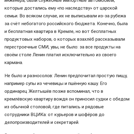
инженера, были служебные импортные автомобили,
которые достались ему «по наследству» от царской
семьи. Во всяком случае, их не выписывали из-за рубежа
за счёт небогатого российского бюджета. Конечно, была
и бесплатная квартира в Кремле, но вот бесплатных
продуктовых наборов, о которых взахлёб рассказывали
перестроечные СМИ, увы, не было: за все продукты на
своём столе Ленин платил исключительно из своего
кармана.
Не было и разносолов: Ленин предпочитал простую пищу,
например супы из чечевицы и пшённую кашу. Его
ординарец Желтышёв позже вспоминал, что в
кремлёвскую квартиру вождя он приносил судки с обедом
из обычной столовой, где питались и рядовые
сотрудники ВЦИКа: от курьеров и шофёров до
делопроизводителей и секретарей.