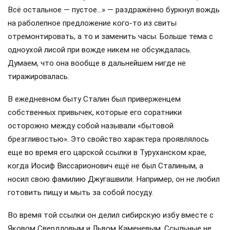
Всё остальное — пустое…» — раздражённо буркнул вождь
на раболепное предложение кого-то из свиты
отремонтировать, а то и заменить часы. Больше тема с
одноухой лисой при вожде никем не обсуждалась.
Думаем, что она вообще в дальнейшем нигде не
тиражировалась.
В ежедневном быту Сталин был приверженцем
собственных привычек, которые его соратники
осторожно между собой называли «бытовой
брезгливостью». Это свойство характера проявлялось
еще во время его царской ссылки в Туруханском крае,
когда Иосиф Виссарионович ещё не был Сталиным, а
носил свою фамилию Джугашвили. Например, он не любил
готовить пищу и мыть за собой посуду.
Во время той ссылки он делил сибирскую избу вместе с
Яковом Свердловым и Львом Каменевым. Ссыльные не