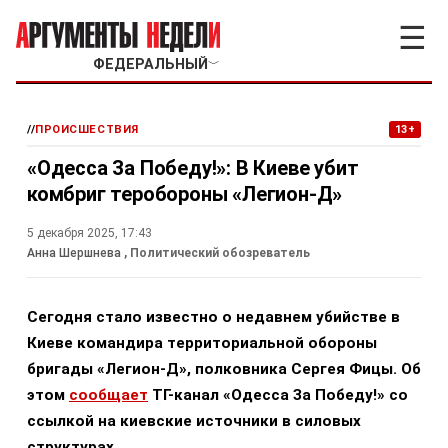
☰
ФЕДЕРАЛЬНЫЙ
﹀
//
ПРОИСШЕСТВИЯ
13+
«Одесса За Победу!»: В Киеве убит
комбриг теробороны «Легион-Д»
5 декабря 2025, 17:43
Анна Шершнева
, Политический обозреватель
Сегодня стало известно о недавнем убийстве в
Киеве командира территориальной обороны
бригады «Легион-Д», полковника Сергея Фицы. Об
этом
сообщает
ТГ-канал «Одесса За Победу!» со
ссылкой на киевские источники в силовых
структурах.