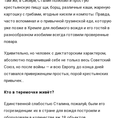
Там же, в Сибири, Сталин полюбил и простую
крестьянскую пищу: щи, борщ, различные каши, жареную
картошку с грибами, ягодные кисели и компоты. Правда,
часто вспоминал и о привычной грузинской еде, которую
уже позже в Кремле для любимого вождя и его гостей в
разнообразном изобилии всегда готовили проверенные
повара.
Удивительно, но человек с диктаторским характером,
абсолютно подчинивший себе не только весь Советский
Союз, но после войны — и всю Европу, до конца дней
оставался приверженцем простых, порой крестьянских
привычек…
Кто в теремочке живёт?
Единственной слабостью Сталина, пожалуй, были его
госрезиденции: их в стране для вождя построили и
оборудовали в количестве аж 18 объектов.