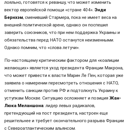
лояльно, готовятся к реваншу, что может изменить
вектор европейской помощи «стране 404».
Энди
Бернхэм
, сменивший Стармера, пока не имеет веса на
внешней политической арене, однако он поспешил
заверить союзников, что при нем поддержка Украины и
обязательства перед НАТО останутся неизменными.
Однако помним, что «слова летучи».
По-настоящему критическим фактором для «коалиции
желающих» является уход президента Франции Макрона,
что может привести к власти Марин Ле Пен, которая уже
заявила о намерении пересмотреть отношения с НАТО,
отменить санкции против РФ и подтолкнуть Украину к
уступкам Москве. Ситуацию осложняет и позиция
Жан-
Люка Меланшона
: лидер левых радикалов,
претендующий на пост президента, настроен еще
решительнее и требует окончательного разрыва Франции
с Североатлантическим альянсом.