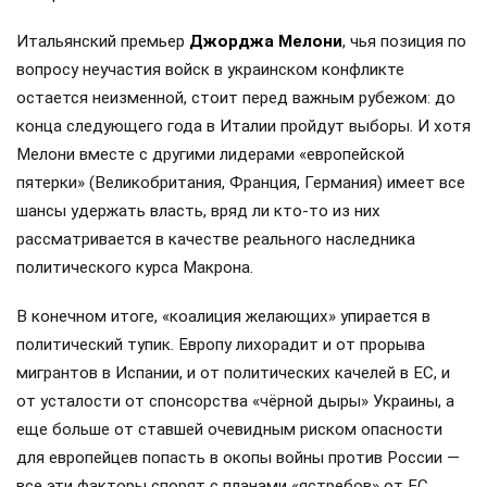
Итальянский премьер
Джорджа Мелони
, чья позиция по
вопросу неучастия войск в украинском конфликте
остается неизменной, стоит перед важным рубежом: до
конца следующего года в Италии пройдут выборы. И хотя
Мелони вместе с другими лидерами «европейской
пятерки» (Великобритания, Франция, Германия) имеет все
шансы удержать власть, вряд ли кто-то из них
рассматривается в качестве реального наследника
политического курса Макрона.
В конечном итоге, «коалиция желающих» упирается в
политический тупик. Европу лихорадит и от прорыва
мигрантов в Испании, и от политических качелей в ЕС, и
от усталости от спонсорства «чёрной дыры» Украины, а
еще больше от ставшей очевидным риском опасности
для европейцев попасть в окопы войны против России —
все эти факторы спорят с планами «ястребов» от ЕС.