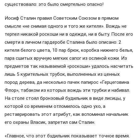
существовало: это было смертельно опасно!
Иосиф Сталин правил Советским Союзом в прямом
смысле «не снимая одного и того же кителя». Вождь не
терпел никакой роскоши ни в одежде, ни в быту. После его
смерти в личном гардеробе Сталина было описано: 2
кителя белого цвета, 10 пар брюк, коробка нижнего белья,
пара сшитых вручную мягких сапог из ослиной кожи. Из
предметов так называемой «роскоши» удалось насчитать
лишь 5 курительных трубок, выполненных из ценных
пород дерева, да несколько пачек папирос «Герцеговина
Флор», табаком из которых вождь эти трубки и набивал.
На столе стоял бронзовый будильник в виде лисицы, у
которой со временем отломилось одно ухо, а
реставрировать этот атрибут, как вспоминал начальник
его охраны Власик, запретил сам Сталин.
«Главное, что этот будильник показывает точное время.