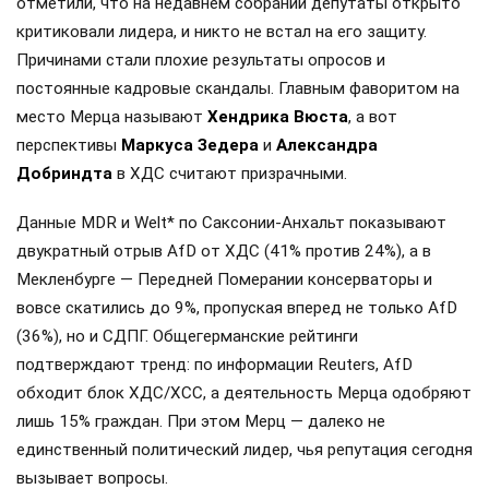
отметили, что на недавнем собрании депутаты открыто
критиковали лидера, и никто не встал на его защиту.
Причинами стали плохие результаты опросов и
постоянные кадровые скандалы. Главным фаворитом на
место Мерца называют
Хендрика Вюста
, а вот
перспективы
Маркуса Зедера
и
Александра
Добриндта
в ХДС считают призрачными.
Данные MDR и Welt* по Саксонии-Анхальт показывают
двукратный отрыв AfD от ХДС (41% против 24%), а в
Мекленбурге — Передней Померании консерваторы и
вовсе скатились до 9%, пропуская вперед не только AfD
(36%), но и СДПГ. Общегерманские рейтинги
подтверждают тренд: по информации Reuters, AfD
обходит блок ХДС/ХСС, а деятельность Мерца одобряют
лишь 15% граждан. При этом Мерц — далеко не
единственный политический лидер, чья репутация сегодня
вызывает вопросы.