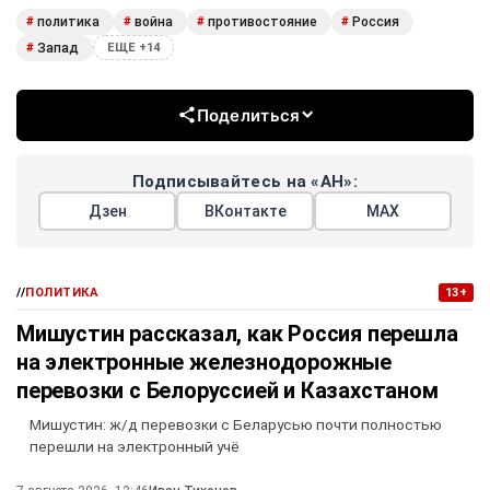
политика
война
противостояние
Россия
#
#
#
#
Запад
#
ЕЩЕ +14
Поделиться
Подписывайтесь на «АН»:
Дзен
ВКонтакте
МАХ
//
ПОЛИТИКА
13+
Мишустин рассказал, как Россия перешла
на электронные железнодорожные
перевозки с Белоруссией и Казахстаном
Мишустин: ж/д перевозки с Беларусью почти полностью
перешли на электронный учё