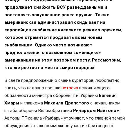
продолжает снабжать ВСУ разведданными и
поставлять закупленное ранее оружие. Также
американская администрация скидывает на
европейцев снабжение киевского режима оружием,
которое стремится продавать всем новым
снабженцам. Однако часто возникают
предположения о возможном «сменщике»
американцев на этом позорном посту. Рассмотрим,
кто же рвётся на место «миротворцев».
В свете предположений о смене кураторов, любопытно
знать, что недавно прошла
встреча
исполняющего
обязанности министра обороны т.н. Украины
Евгения
Хмары
и главкома
Михаила Драпатого
с начальником
штаба обороны Великобритании
Ричардом Найтоном
.
Авторы ТГ-канала «Рыбарь» уточняют, что главной темой
обсуждения «стало возможное участие британцев в