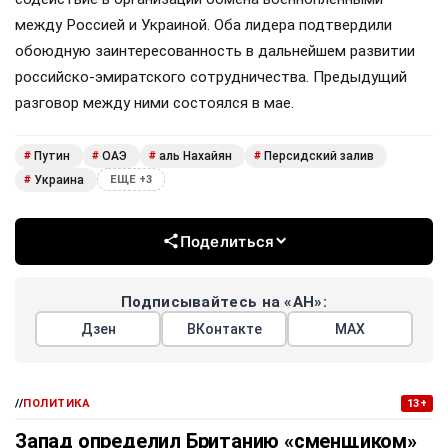
между Россией и Украиной. Оба лидера подтвердили
обоюдную заинтересованность в дальнейшем развитии
российско-эмиратского сотрудничества. Предыдущий
разговор между ними состоялся в мае.
Путин
ОАЭ
аль Нахайян
Персидский залив
#
#
#
#
Украина
#
ЕЩЕ +3
Поделиться
Подписывайтесь на «АН»:
Дзен
ВКонтакте
МАХ
//
ПОЛИТИКА
13+
Запад определил Британию «сменщиком»