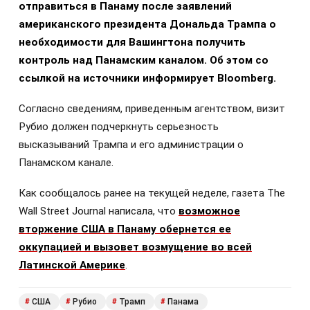
отправиться в Панаму после заявлений
американского президента Дональда Трампа о
необходимости для Вашингтона получить
контроль над Панамским каналом. Об этом со
ссылкой на источники информирует Bloomberg.
Согласно сведениям, приведенным агентством, визит
Рубио должен подчеркнуть серьезность
высказываний Трампа и его администрации о
Панамском канале.
Как сообщалось ранее на текущей неделе, газета The
Wall Street Journal написала, что
возможное
вторжение США в Панаму обернется ее
оккупацией и вызовет возмущение во всей
Латинской Америке
.
США
Рубио
Трамп
Панама
#
#
#
#