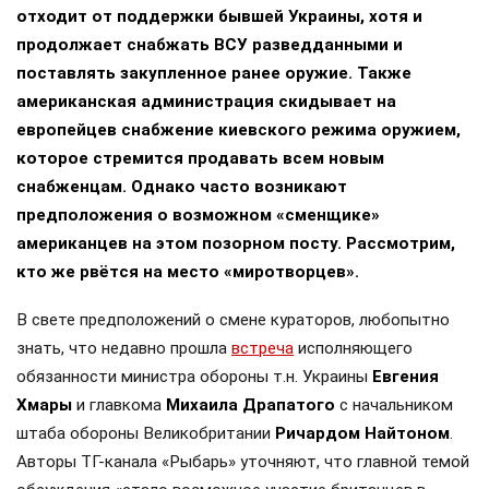
отходит от поддержки бывшей Украины, хотя и
продолжает снабжать ВСУ разведданными и
поставлять закупленное ранее оружие. Также
американская администрация скидывает на
европейцев снабжение киевского режима оружием,
которое стремится продавать всем новым
снабженцам. Однако часто возникают
предположения о возможном «сменщике»
американцев на этом позорном посту. Рассмотрим,
кто же рвётся на место «миротворцев».
В свете предположений о смене кураторов, любопытно
знать, что недавно прошла
встреча
исполняющего
обязанности министра обороны т.н. Украины
Евгения
Хмары
и главкома
Михаила Драпатого
с начальником
штаба обороны Великобритании
Ричардом Найтоном
.
Авторы ТГ-канала «Рыбарь» уточняют, что главной темой