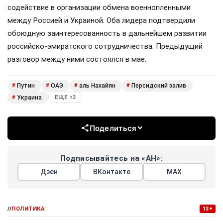
содействие в организации обмена военнопленными
между Россией и Украиной. Оба лидера подтвердили
обоюдную заинтересованность в дальнейшем развитии
российско-эмиратского сотрудничества. Предыдущий
разговор между ними состоялся в мае.
Путин
ОАЭ
аль Нахайян
Персидский залив
#
#
#
#
Украина
#
ЕЩЕ +3
Поделиться
Подписывайтесь на «АН»:
Дзен
ВКонтакте
МАХ
//
ПОЛИТИКА
13+