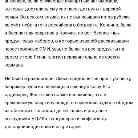
инженера, были служебные импортные автомобили,
которые достались ему «по наследству» от царской
семьи. Во всяком случае, их не выписывали из-за рубежа
за счёт небогатого российского бюджета. Конечно, была
и бесплатная квартира в Кремле, но вот бесплатных
продуктовых наборов, о которых взахлёб рассказывали
перестроечные СМИ, увы, не было: за все продукты на
своём столе Ленин платил исключительно из своего
кармана.
Не было и разносолов: Ленин предпочитал простую пищу,
например супы из чечевицы и пшённую кашу. Его
ординарец Желтышёв позже вспоминал, что в
кремлёвскую квартиру вождя он приносил судки с обедом
из обычной столовой, где питались и рядовые
сотрудники ВЦИКа: от курьеров и шофёров до
делопроизводителей и секретарей.