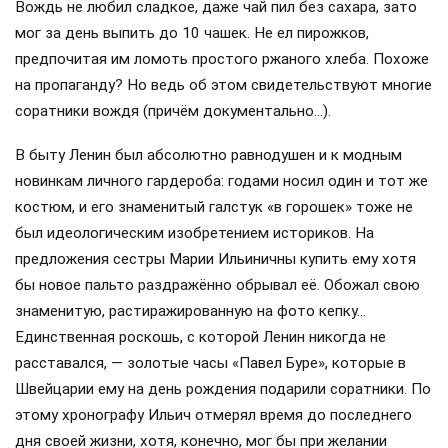
Вождь не любил сладкое, даже чай пил без сахара, зато
мог за день выпить до 10 чашек. Не ел пирожков,
предпочитая им ломоть простого ржаного хлеба. Похоже
на пропаганду? Но ведь об этом свидетельствуют многие
соратники вождя (причём документально…).
В быту Ленин был абсолютно равнодушен и к модным
новинкам личного гардероба: годами носил один и тот же
костюм, и его знаменитый галстук «в горошек» тоже не
был идеологическим изобретением историков. На
предложения сестры Марии Ильиничны купить ему хотя
бы новое пальто раздражённо обрывал её. Обожал свою
знаменитую, растиражированную на фото кепку…
Единственная роскошь, с которой Ленин никогда не
расставался, — золотые часы «Павел Буре», которые в
Швейцарии ему на день рождения подарили соратники. По
этому хронографу Ильич отмерял время до последнего
дня своей жизни, хотя, конечно, мог бы при желании