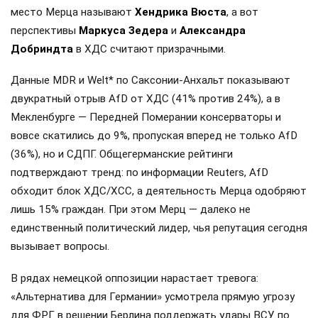
место Мерца называют
Хендрика Вюста
, а вот
перспективы
Маркуса Зедера
и
Александра
Добриндта
в ХДС считают призрачными.
Данные MDR и Welt* по Саксонии-Анхальт показывают
двукратный отрыв AfD от ХДС (41% против 24%), а в
Мекленбурге — Передней Померании консерваторы и
вовсе скатились до 9%, пропуская вперед не только AfD
(36%), но и СДПГ. Общегерманские рейтинги
подтверждают тренд: по информации Reuters, AfD
обходит блок ХДС/ХСС, а деятельность Мерца одобряют
лишь 15% граждан. При этом Мерц — далеко не
единственный политический лидер, чья репутация сегодня
вызывает вопросы.
В рядах немецкой оппозиции нарастает тревога:
«Альтернатива для Германии» усмотрела прямую угрозу
для ФРГ в решении Берлина поддержать удары ВСУ по