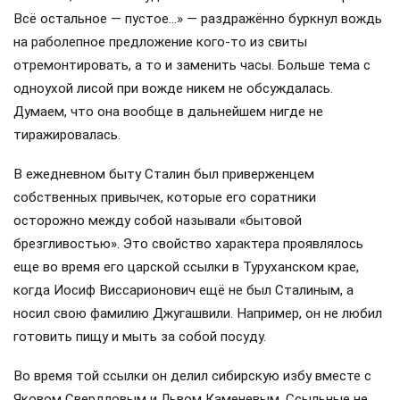
Всё остальное — пустое…» — раздражённо буркнул вождь
на раболепное предложение кого-то из свиты
отремонтировать, а то и заменить часы. Больше тема с
одноухой лисой при вожде никем не обсуждалась.
Думаем, что она вообще в дальнейшем нигде не
тиражировалась.
В ежедневном быту Сталин был приверженцем
собственных привычек, которые его соратники
осторожно между собой называли «бытовой
брезгливостью». Это свойство характера проявлялось
еще во время его царской ссылки в Туруханском крае,
когда Иосиф Виссарионович ещё не был Сталиным, а
носил свою фамилию Джугашвили. Например, он не любил
готовить пищу и мыть за собой посуду.
Во время той ссылки он делил сибирскую избу вместе с
Яковом Свердловым и Львом Каменевым. Ссыльные не