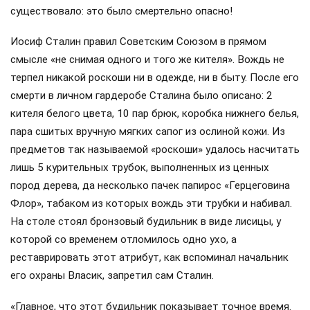
существовало: это было смертельно опасно!
Иосиф Сталин правил Советским Союзом в прямом
смысле «не снимая одного и того же кителя». Вождь не
терпел никакой роскоши ни в одежде, ни в быту. После его
смерти в личном гардеробе Сталина было описано: 2
кителя белого цвета, 10 пар брюк, коробка нижнего белья,
пара сшитых вручную мягких сапог из ослиной кожи. Из
предметов так называемой «роскоши» удалось насчитать
лишь 5 курительных трубок, выполненных из ценных
пород дерева, да несколько пачек папирос «Герцеговина
Флор», табаком из которых вождь эти трубки и набивал.
На столе стоял бронзовый будильник в виде лисицы, у
которой со временем отломилось одно ухо, а
реставрировать этот атрибут, как вспоминал начальник
его охраны Власик, запретил сам Сталин.
«Главное, что этот будильник показывает точное время.