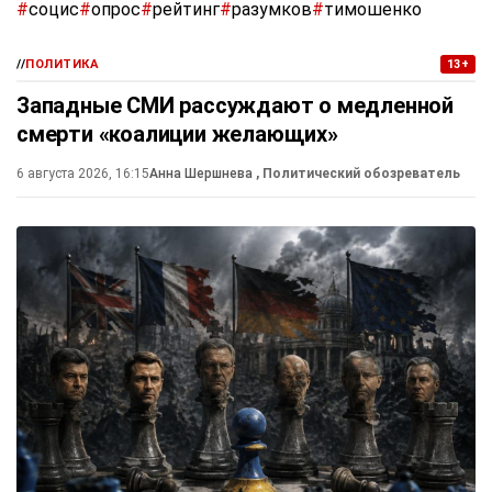
#
социс
#
опрос
#
рейтинг
#
разумков
#
тимошенко
//
ПОЛИТИКА
13+
Западные СМИ рассуждают о медленной
смерти «коалиции желающих»
6 августа 2026, 16:15
Анна Шершнева
, Политический обозреватель