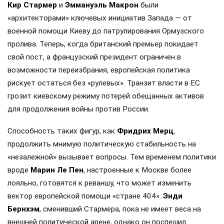
Кир Стармер
и
Эммануэль Макрон
были
«архитекторами» ключевых инициатив Запада — от
военной помощи Киеву до патрулирования Ормузского
пролива. Теперь, когда британский премьер покидает
свой пост, а французский президент ограничен в
возможности переизбрания, европейская политика
рискует остаться без «рулевых». Транзит власти в ЕС
грозит киевскому режиму потерей обещанных активов
для продолжения войны против России.
Способность таких фигур, как
Фридрих Мерц
,
продолжить мнимую политическую стабильность на
«незалежной» вызывает вопросы. Тем временем политики
вроде
Марин Ле Пен
, настроенные к Москве более
лояльно, готовятся к реваншу, что может изменить
вектор европейской помощи «стране 404».
Энди
Бернхэм
, сменивший Стармера, пока не имеет веса на
внешней политической арене, однако он поспешил