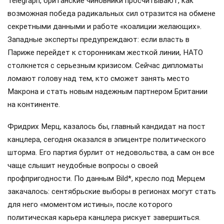
Telegraph, британские чиновники просчитывают, как
возможная победа радикальных сил отразится на обмене
секретными данными и работе «коалиции желающих».
Западные эксперты предупреждают: если власть в
Париже перейдет к сторонникам жесткой линии, НАТО
столкнется с серьезным кризисом. Сейчас дипломаты
ломают голову над тем, кто сможет занять место
Макрона и стать новым надежным партнером Британии
на континенте.
Фридрих Мерц, казалось бы, главный кандидат на пост
канцлера, сегодня оказался в эпицентре политического
шторма. Его партия бурлит от недовольства, а сам он все
чаще слышит неудобные вопросы о своей
профпригодности. По данным Bild*, кресло под Мерцем
закачалось: сентябрьские выборы в регионах могут стать
для него «моментом истины», после которого
политическая карьера канцлера рискует завершиться.