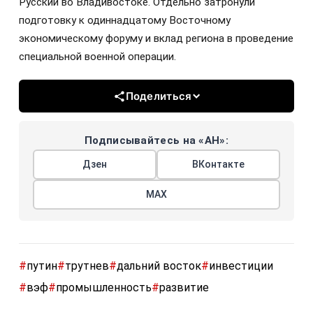
Русский во Владивостоке. Отдельно затронули
подготовку к одиннадцатому Восточному
экономическому форуму и вклад региона в проведение
специальной военной операции.
Поделиться
Подписывайтесь на «АН»:
Дзен
ВКонтакте
МАХ
#
путин
#
трутнев
#
дальний восток
#
инвестиции
#
вэф
#
промышленность
#
развитие