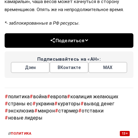
камарильи», чаша весов может качнуться в сторону
временщиков. Опять же на непродолжительное время.
*- заблокированные в РФ ресурсы.
Поделиться
Подписывайтесь на «АН»:
Дзен
ВКонтакте
МАХ
#
политика
#
война
#
европа
#
коалиция желающих
#
страны ес
#
украина
#
кураторы
#
вывод денег
#
эксклюзив
#
макрон
#
стармер
#
отставки
#
новые лидеры
//
ПОЛИТИКА
13+