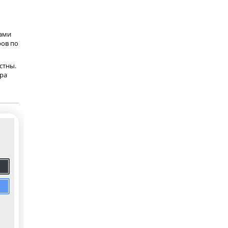
ками
ров по
стны.
ора