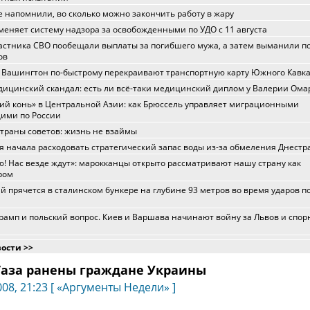
е напомнили, во сколько можно закончить работу в жару
еняет систему надзора за освобожденными по УДО с 11 августа
астника СВО пообещали выплаты за погибшего мужа, а затем выманили п
ов
 Вашингтон по-быстрому перекраивают транспортную карту Южного Кавк
ицинский скандал: есть ли всё-таки медицинский диплом у Валерии Ома
ий конь» в Центральной Азии: как Брюссель управляет миграционными
ими по России
траны советов: жизнь не взаймы
 начала расходовать стратегический запас воды из-за обмеления Днестр
ю! Нас везде ждут»: марокканцы открыто рассматривают нашу страну как
ром
й прячется в сталинском бункере на глубине 93 метров во время ударов п
рамп и польский вопрос. Киев и Варшава начинают войну за Львов и спо
вости >>
 Газа ранены граждане Украины
08, 21:23 [ «Аргументы Недели» ]