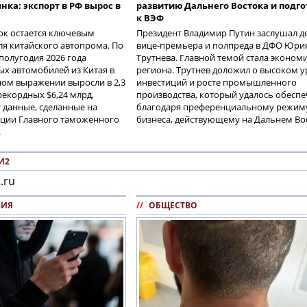
нка: экспорт в РФ вырос в
развитию Дальнего Востока и подго
к ВЭФ
ок остается ключевым
Президент Владимир Путин заслушал д
я китайского автопрома. По
вице-премьера и полпреда в ДФО Юри
полугодия 2026 года
Трутнева. Главной темой стала эконом
ых автомобилей из Китая в
региона. Трутнев доложил о высоком 
ном выражении выросли в 2,3
инвестиций и росте промышленного
рекордных $6,24 млрд,
производства, который удалось обесп
 данные, сделанные на
благодаря преференциальному режиму
ции Главного таможенного
бизнеса, действующему на Дальнем Во
.
И2
.ru
ВИЯ
//
ОБЩЕСТВО