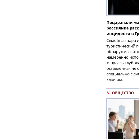
Поцарапали ма
россиянка расс
инцидента в Г
Семейная пара и
туристический 
обнаружила, что
намеренно испор
тянулась глубок
оставленная не 
специально с си
ключом.
//
ОБЩЕСТВО