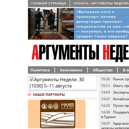
ГЛАВНАЯ СТРАНИЦА
СКАЧАТЬ «АРГУМЕНТЫ НЕДЕЛИ
«Вытирали ноги о
триколор»: почему
депортация «ценных»
специалистов за наш сч
— полумера, и кто вооб
продаёт такие коврики?
Политика
Экономика
Общество
В 
15:26
Рынок тр
15:11
Омич, пр
14:59
Эксперты
//
НАШИ ПАРТНЕРЫ
14:47
Китайски
14:32
Путин пр
14:30
Поцарапа
в Грузии
14:27
Удар мол
череды неверо