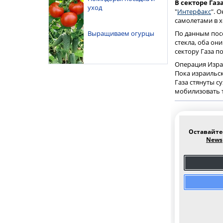
В секторе Га
уход
"
Интерфакс
". 
самолетами в 
Выращиваем огурцы
По данным пос
стекла, оба он
сектору Газа п
Операция Израи
Пока израильск
Газа стянуты с
мобилизовать 
Оставайте
News