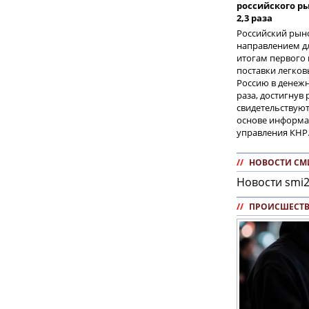
российского ры
2,3 раза
Российский рын
направлением дл
итогам первого 
поставки легков
Россию в денеж
раза, достигнув 
свидетельствуют
основе информа
управления КНР
//
НОВОСТИ СМ
Новости smi2
//
ПРОИСШЕСТ