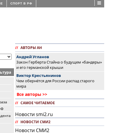
ИЕ
СПОРТ В РФ
//
АВТОРЫ АН
Андрей Угланов
Закон Герберта Стайна о будущем «бандеры»
и его германской крыши
ьтура
Виктор Крестьянинов
Чем обернётся для России распад старого
мира
Все авторы >>
раза
//
САМОЕ ЧИТАЕМОЕ
ЭФ
Новости smi2.ru
идента
//
НОВОСТИ СМИ2
Новости СМИ2