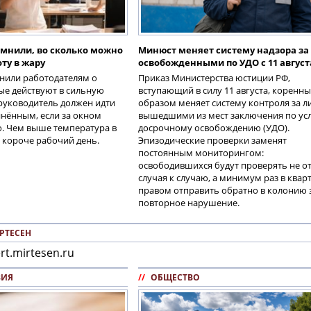
омнили, во сколько можно
Минюст меняет систему надзора за
ту в жару
освобожденными по УДО с 11 август
нили работодателям о
Приказ Министерства юстиции РФ,
ые действуют в сильную
вступающий в силу 11 августа, коренн
руководитель должен идти
образом меняет систему контроля за л
нённым, если за окном
вышедшими из мест заключения по ус
. Чем выше температура в
досрочному освобождению (УДО).
 короче рабочий день.
Эпизодические проверки заменят
постоянным мониторингом:
освободившихся будут проверять не о
случая к случаю, а минимум раз в кварт
правом отправить обратно в колонию 
повторное нарушение.
РТЕСЕН
rt.mirtesen.ru
ВИЯ
//
ОБЩЕСТВО