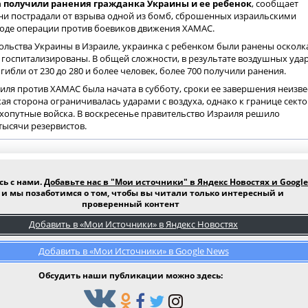
за получили ранения гражданка Украины и ее ребенок
, сообщает
Они пострадали от взрыва одной из бомб, сброшенных израильскими
ходе операции против боевиков движения ХАМАС.
ольства Украины в Израиле, украинка с ребенком были ранены оскол
и госпитализированы. В общей сложности, в результате воздушных уда
огибли от 230 до 280 и более человек, более 700 получили ранения.
ля против ХАМАС была начата в субботу, сроки ее завершения неизве
ая сторона ограничивалась ударами с воздуха, однако к границе сект
ухопутные войска. В воскресенье правительство Израиля решило
тысячи резервистов.
сь с нами.
Добавьте нас в "Мои источники" в Яндекс Новостях и Google
и мы позаботимся о том, чтобы вы читали только интересный и
проверенный контент
Добавить в «Мои Источники» в Яндекс Новостях
Добавить в «Мои Источники» в Google News
Обсудить наши публикации можно здесь: