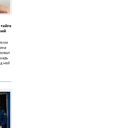
 тайге
ний
иком
чина
зовал
ошадь
од ней