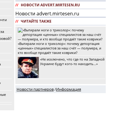
//
НОВОСТИ ADVERT.MIRTESEN.RU
Новости advert.mirtesen.ru
очти
//
ЧИТАЙТЕ ТАКЖЕ
аза
ровой?
«Вытирали ноги о триколор»: почему депортация
«ценных» специалистов за наш счёт — полумера, и
кто вообще продаёт такие коврики?
«Не исключено, что где-то на Западной
а
Украине будут кого-то находить...»
о
Новости партнеров
/
Информация
рные