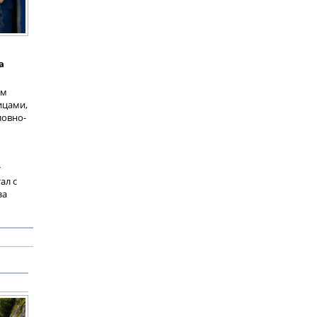
а
ым
ицами,
ловно-
т
ал с
за