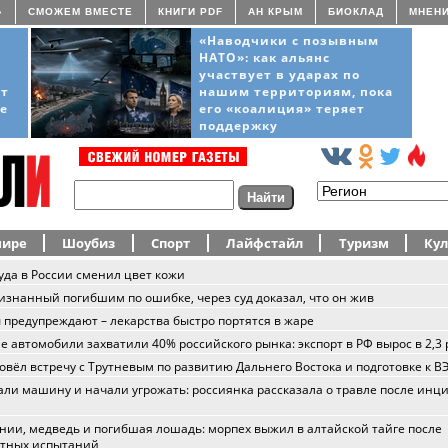
»
СМОЖЕМ ВМЕСТЕ
КНИГИ PDF
АН КРЫМ
БИОКЛАД
МНЕН
«Наводчики с позывным
НАТО»: как альянс
участвует в ударах по
ёт
нашим территориям, пока
ще
его «коалиция» теряет
поддержку
мире
Шоубиз
Спорт
Лайфстайл
Туризм
Кул
уда в России сменил цвет кожи
изнанный погибшим по ошибке, через суд доказал, что он жив
 предупреждают – лекарства быстро портятся в жаре
е автомобили захватили 40% российского рынка: экспорт в РФ вырос в 2,3 
овёл встречу с Трутневым по развитию Дальнего Востока и подготовке к В
ли машину и начали угрожать: россиянка рассказала о травле после инц
нии, медведь и погибшая лошадь: морпех выжил в алтайской тайге после
ятных испытаний