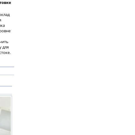
товке
оклад
я
ика
уровне
ечить
 для
стоке.