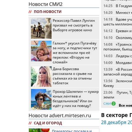
Новости СМИ2
14:25
В Госдум
//
ПОП-НОВОСТИ
14:20
Минюст м
14:18
Вдове уч
Режиссер Павел Лунгин
шесть миллион
призвал не смотреть в
Выборге игровое кино
14:12
Ереван и
14:10
Околомед
Галкин* укусил Пугачёву
14:08
«Троянск
за ногу, и подписчики тут
потоками, бьющ
же вспомнили про её
14:03
Лидеры с
перелом: «Вторую не
сломай»
14:00
Молдавия
Дана Борисова
13:59
«В Росси
рассказала о срыве на
запасной аэрод
съёмках из-за отмены
13:56
Зеленски
таблеток
Киеву
Прохор Шаляпин — кумир
23.06
Путин, Т
юных лентяев и
земли
бездельников? Или он
Все но
идёт у них на поводу?
В секторе
Новости advert.mirtesen.ru
28 декабря 20
//
САД И ОГОРОД
Помидоры: посадка и