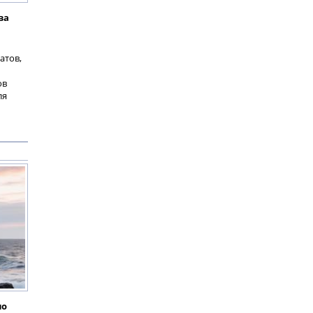
ва
атов,
ов
ля
по