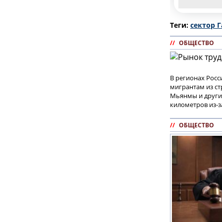
Теги:
сектор Г
//
ОБЩЕСТВО
В регионах Рос
мигрантам из ст
Мьянмы и других
километров из-з
//
ОБЩЕСТВО