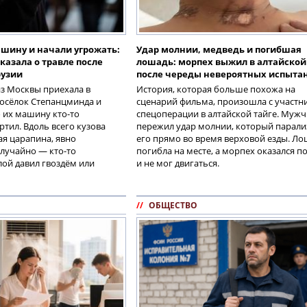
шину и начали угрожать:
Удар молнии, медведь и погибшая
казала о травле после
лошадь: морпех выжил в алтайской
рузии
после череды невероятных испыта
з Москвы приехала в
История, которая больше похожа на
посёлок Степанцминда и
сценарий фильма, произошла с участн
 их машину кто-то
спецоперации в алтайской тайге. Муж
тил. Вдоль всего кузова
пережил удар молнии, который парали
ая царапина, явно
его прямо во время верховой езды. Л
случайно — кто-то
погибла на месте, а морпех оказался п
лой давил гвоздём или
и не мог двигаться.
//
ОБЩЕСТВО