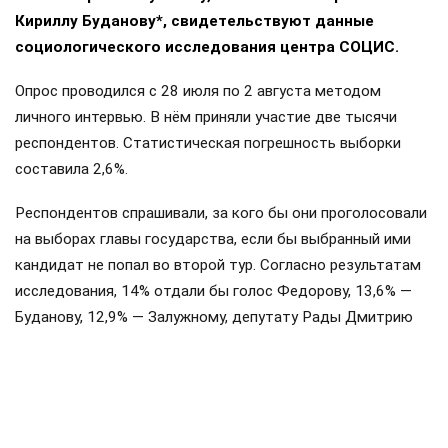
Кириллу Буданову*, свидетельствуют данные
социологического исследования центра СОЦИС.
Опрос проводился с 28 июля по 2 августа методом
личного интервью. В нём приняли участие две тысячи
респондентов. Статистическая погрешность выборки
составила 2,6%.
Респондентов спрашивали, за кого бы они проголосовали
на выборах главы государства, если бы выбранный ими
кандидат не попал во второй тур. Согласно результатам
исследования, 14% отдали бы голос Федорову, 13,6% —
Буданову, 12,9% — Залужному, депутату Рады Дмитрию
Разумкову — 5,5%, Зеленскому — 5,5%. Менее 5% голосов
досталось бы мэру Харькова Игорю Терехову, депутату
Рады Алексею Гончаренко, основателю и первому
командиру «Азова»** Андрею Билецкому*, боксёру
Александру Усику, лидеру партии «Батькивщина» Юлии