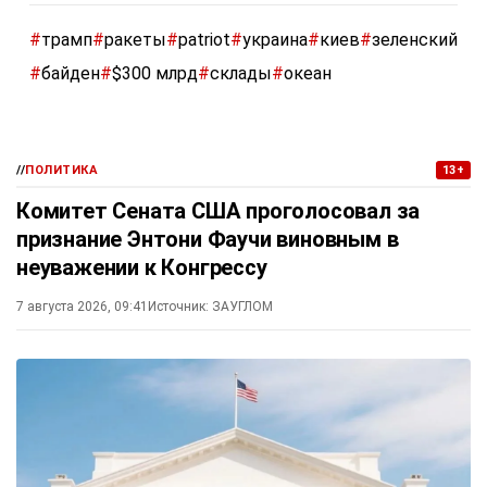
#
трамп
#
ракеты
#
patriot
#
украина
#
киев
#
зеленский
#
байден
#
$300 млрд
#
склады
#
океан
//
ПОЛИТИКА
13+
Комитет Сената США проголосовал за
признание Энтони Фаучи виновным в
неуважении к Конгрессу
7 августа 2026, 09:41
Источник:
ЗАУГЛОМ