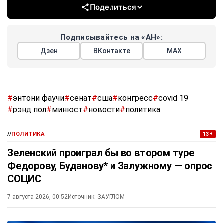
Поделиться
Подписывайтесь на «АН»:
Дзен
ВКонтакте
МАХ
#
энтони фаучи
#
сенат
#
сша
#
конгресс
#
covid 19
#
рэнд пол
#
минюст
#
новости
#
политика
//
ПОЛИТИКА
13+
Зеленский проиграл бы во втором туре
Федорову, Буданову* и Залужному — опрос
СОЦИС
7 августа 2026, 00:52
Источник:
ЗАУГЛОМ