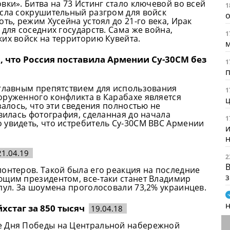
вки». Битва на 73 Истинг стало ключевой во всей
1
есла сокрушительный разгром для войск
о
ть, режим Хусейна устоял до 21-го века, Ирак
для соседних государств. Сама же война,
1
их войск на территорию Кувейта.
м
 что Россия поставила Армении Су-30СМ без
1
 главным препятствием для использования
1
оруженного конфликта в Карабахе является
залось, что эти сведения полностью не
явилась фотография, сделанная до начала
1
 увидеть, что истребитель Су-30СМ ВВС Армении
и
н
21.04.19
2
В
онтеров. Такой была его реакция на последние
ющим президентом, все-таки станет Владимир
пул. За шоумена проголосовали 73,2% украинцев.
хстаг за 850 тысяч
19.04.18
е Дня Победы на Центральной набережной