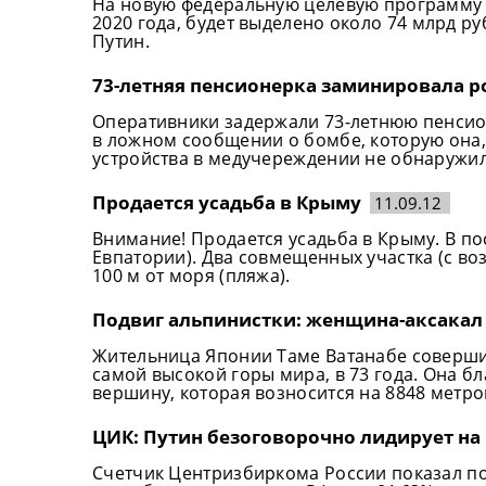
На новую федеральную целевую программу р
2020 года, будет выделено около 74 млрд р
Путин.
73-летняя пенсионерка заминировала р
Оперативники задержали 73-летнюю пенсио
в ложном сообщении о бомбе, которую она,
устройства в медучереждении не обнаружил
Продается усадьба в Крыму
11.09.12
Внимание! Продается усадьба в Крыму. В по
Евпатории). Два совмещенных участка (с воз
100 м от моря (пляжа).
Подвиг альпинистки: женщина-аксакал
Жительница Японии Таме Ватанабе соверши
самой высокой горы мира, в 73 года. Она б
вершину, которая возносится на 8848 метро
ЦИК: Путин безоговорочно лидирует на
Счетчик Центризбиркома России показал по