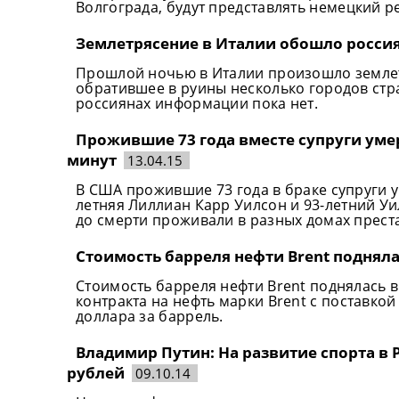
Волгограда, будут представлять немецкий ре
Землетрясение в Италии обошло росси
Прошлой ночью в Италии произошло землет
обратившее в руины несколько городов стр
россиянах информации пока нет.
Прожившие 73 года вместе супруги умер
минут
13.04.15
В США прожившие 73 года в браке супруги ум
летняя Лиллиан Карр Уилсон и 93-летний Уи
до смерти проживали в разных домах прест
Стоимость барреля нефти Brent поднял
Стоимость барреля нефти Brent поднялась 
контракта на нефть марки Brent с поставкой 
доллара за баррель.
Владимир Путин: На развитие спорта в 
рублей
09.10.14