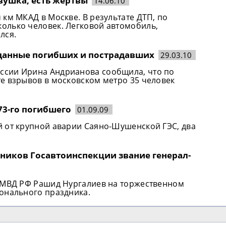
вушка, есть жертвы
14.06.10
км МКАД в Москве. В результате ДТП, по
олько человек. Легковой автомобиль,
лся.
данные погибших и пострадавших
29.03.10
ссии Ирина Андрианова сообщила, что по
е взрывов в московском метро 35 человек
73-го погибшего
01.09.09
 от крупной аварии Саяно-Шушенской ГЭС, два
дников Госавтоинспекции звание генерал-
а МВД РФ Рашид Нургалиев на торжественном
онального праздника.