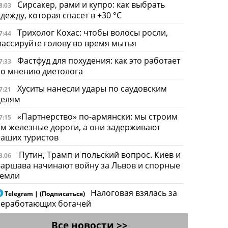
Сирсакер, рами и купро: как выбрать
8:03
дежду, которая спасет в +30 °C
Трихолог Кохас: чтобы волосы росли,
7:44
ассируйте голову во время мытья
Фастфуд для похудения: как это работает
7:33
по мнению диетолога
Хуситы нанесли удары по саудовским
7:21
целям
«Партнерство» по-армянски: мы строим
7:15
м железные дороги, а они задерживают
аших туристов
Путин, Трамп и польский вопрос. Киев и
3.06
аршава начинают войну за Львов и спорные
земли
Налоговая взялась за
Telegram | (Подписаться)
неработающих богачей
Все новости >>