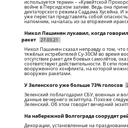
используется термин – «Кувейтской Прохоро
войне в Персидском заливе. Ведь она прин
диктаторского режима Саддама Хусейна. И хо
уже перестал представлять собой опасность 
напомним, началась из-за вторжения иракск
Никол Пашинян лукавил, когда говорил,
ракет
27.03.21
Никол Пашинян сказал неправду о том, что
тяжёлых истребителей Су-30СМ во время во
отсутствие ракет для боевых самолётов, ока
соответствуют действительности. В сети по
вооруженного конфликта, на которой можно
вооружен ракетами.
У Зеленского уже больше 73% голосов
Зеленский поблагодарил СБУ, военных и вол
данные вечернего экзитпула. Похоже следу
Зеленский. Об этом говорит вечерний экзит
На набережной Волгограда соорудят рей
Декорации, установленные на праздновани