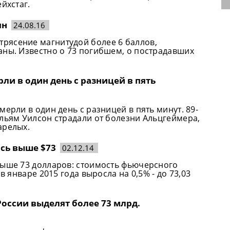
йхстаг.
ян
24.08.16
рясение магнитудой более 6 баллов,
аны. Известно о 73 погибшем, о пострадавших
ли в один день с разницей в пять
ерли в один день с разницей в пять минут. 89-
льям Уилсон страдали от болезни Альцгеймера,
арелых.
ась выше $73
02.12.14
выше 73 долларов: стоимость фьючерсного
в январе 2015 года выросла на 0,5% - до 73,03
России выделят более 73 млрд.