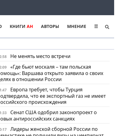
Ю
КНИГИ
АН
АВТОРЫ
МНЕНИЕ
☰
Не менять место встречи
2:58
«Где бьют москаля – там польская
2:09
омощь»: Варшава открыто заявила о своих
елях в отношении России
Европа требует, чтобы Турция
1:47
одтвердила, что ее экспортный газ не имеет
российского происхождения
Сенат США одобрил законопроект о
1:33
овых антироссийских санкциях
Лидеры женской сборной России по
0:17
имнастике не получили визы на чемпионат