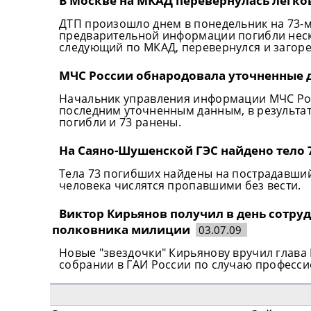
В Москве на МКАД перевернулась легко
ДТП произошло днем в понедельник на 73-м 
предварительной информации погибли неск
следующий по МКАД, перевернулся и загоре
МЧС России обнародовала уточненные 
Начальник управления информации МЧС Ро
последним уточненным данным, в результат
погибли и 73 ранены.
На Саяно-Шушенской ГЭС найдено тело 
Тела 73 погибших найдены на пострадавший
человека числятся пропавшими без вести.
Виктор Кирьянов получил в день сотру
полковника милиции
03.07.09
Новые "звездочки" Кирьянову вручил глав
собрании в ГАИ России по случаю професси