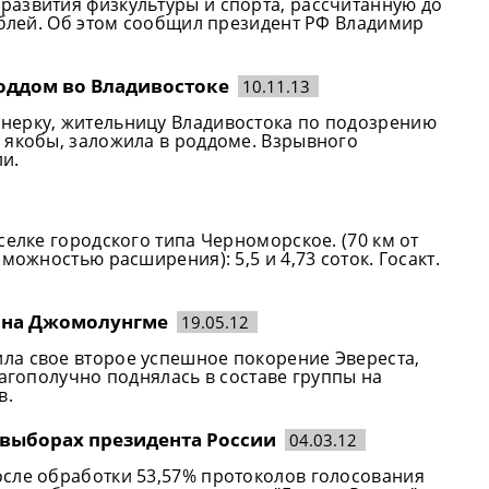
азвития физкультуры и спорта, рассчитанную до
ублей. Об этом сообщил президент РФ Владимир
оддом во Владивостоке
10.11.13
нерку, жительницу Владивостока по подозрению
 якобы, заложила в роддоме. Взрывного
и.
селке городского типа Черноморское. (70 км от
можностью расширения): 5,5 и 4,73 соток. Госакт.
 на Джомолунгме
19.05.12
ла свое второе успешное покорение Эвереста,
лагополучно поднялась в составе группы на
в.
 выборах президента России
04.03.12
сле обработки 53,57% протоколов голосования