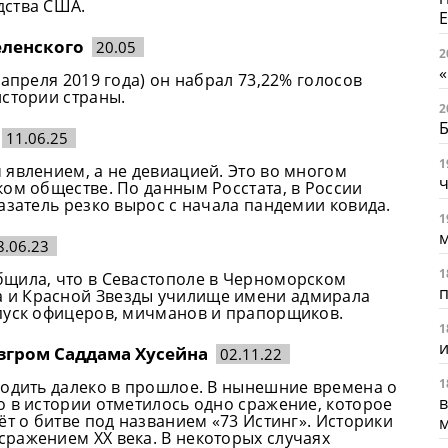
дства США.
Е
еленского
20.05
2
«
апреля 2019 года) он набрал 73,22% голосов
истории страны.
2
11.06.25
1
 явлением, а не девиацией. Это во многом
ч
ом обществе. По данным Росстата, в России
азатель резко вырос с начала пандемии ковида.
1
8.06.23
1
бщила, что в Севастополе в Черноморском
п
 и Красной Звезды училище имени адмирала
пуск офицеров, мичманов и прапорщиков.
1
азгром Саддама Хусейна
02.11.22
1
ходить далеко в прошлое. В нынешние времена о
в
о в истории отметилось одно сражение, которое
ёт о битве под названием «73 Истинг». Историки
м
ражением ХХ века. В некоторых случаях