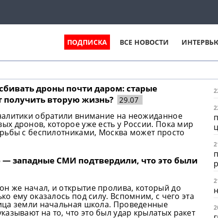
ПОДПИСКА
ВСЕ НОВОСТИ
ИНТЕРВЬ
 сбивать дроны почти даром: старые
2
т получить вторую жизнь?
29.07
2
налитики обратили внимание на неожиданное
п
х дронов, которое уже есть у России. Пока мир
ц
рьбы с беспилотниками, Москва может просто
2
п
е — западные СМИ подтвердили, что это были
2
он же начал, и открытие пролива, который до
н
ько ему оказалось под силу. Вспомним, с чего эта
лица земли начальная школа. Проведенные
2
азывают на то, что это был удар крылатых ракет
г