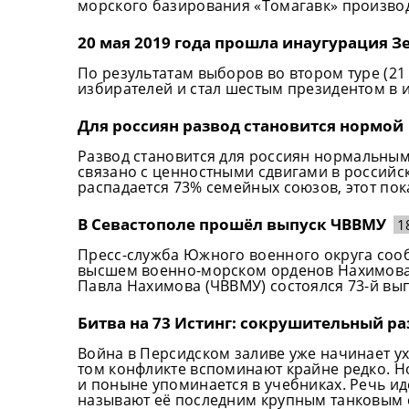
морского базирования «Томагавк» произво
20 мая 2019 года прошла инаугурация З
По результатам выборов во втором туре (21 
избирателей и стал шестым президентом в 
Для россиян развод становится нормой
Развод становится для россиян нормальным
связано с ценностными сдвигами в российск
распадается 73% семейных союзов, этот пок
В Севастополе прошёл выпуск ЧВВМУ
1
Пресс-служба Южного военного округа соо
высшем военно-морском орденов Нахимова
Павла Нахимова (ЧВВМУ) состоялся 73-й вы
Битва на 73 Истинг: сокрушительный р
Война в Персидском заливе уже начинает у
том конфликте вспоминают крайне редко. Н
и поныне упоминается в учебниках. Речь ид
называют её последним крупным танковым с