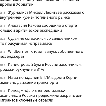
вропы в Хорватии
Журналист Михаил Леонтьев рассказал о
0:15
внутренней кухне» топливного рынка
Анастасия Ракова сообщила о старте
0:14
Большой арктической экспедиции
Судья не согласился со священником,
9:23
то подсудимая исправилась
Wildberries готовит запуск собственного
9:12
мессенджера?
Канистровый бум в России закончился:
8:57
родажи рухнули на 81%
Из-за попадания БПЛА в дом в Керчи
8:38
изменено движение транспорта
Конец мифа о «непрестижных»
8:13
акансиях: в России предложили закрыть для
игрантов ключевые отрасли