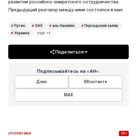
развитии российско-эмиратского сотрудничества.
Предыдущий разговор между ними состоялся в мае.
Путин
ОАЭ
аль Нахайян
Персидский залив
#
#
#
#
Украина
#
ЕЩЕ +3
Поделиться
Подписывайтесь на «АН»:
Дзен
ВКонтакте
МАХ
//
ПОЛИТИКА
13+