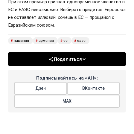
При этом премьер признал: одновременное членство в
ЕС и ЕАЭС невозможно. Выбирать придётся. Евросоюз
не оставляет иллюзий: хочешь в ЕС — прощайся с
Евразийским союзом.
пашинян
армения
ес
еаэс
#
#
#
#
Поделиться
Подписывайтесь на «АН»:
Дзен
ВКонтакте
МАХ