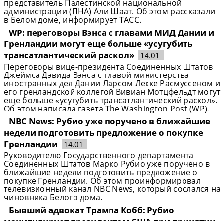
представитель Палестинской национальной
администрации (ПНА) Али Шаат. Об этом рассказали
в Белом доме, информирует ТАСС.
WP: переговоры Вэнса с главами МИД Дании и
Гренландии могут еще больше «усугубить
трансатлантический раскол»
14.01
Переговоры вице-президента Соединенных Штатов
Джеймса Дэвида Вэнса с главой министерства
иностранных дел Дании Ларсом Лекке Расмуссеном и
его гренландской коллегой Вивиан Мотцфельдт могут
еще больше «усугубить трансатлантический раскол».
Об этом написала газета The Washington Post (WP).
NBC News: Рубио уже поручено в ближайшие
недели подготовить предложение о покупке
Гренландии
14.01
Руководителю Государственного департамента
Соединенных Штатов Марко Рубио уже поручено в
ближайшие недели подготовить предложение о
покупке Гренландии. Об этом проинформировал
телевизионный канал NBC News, который сослался на
чиновника Белого дома.
Бывший адвокат Трампа Кобб: Рубио