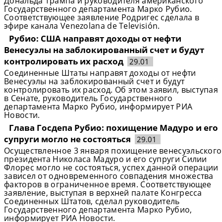
Дональда Трампа и руководителя американского
Государственного департамента Марко Рубио.
Соответствующее заявление Родригес сделала в
эфире канала Venezolana de Televisión.
Рубио: США направят доходы от нефти
Венесуэлы на заблокированный счет и будут
контролировать их расход
29.01
Соединенные Штаты направят доходы от нефти
Венесуэлы на заблокированный счет и будут
контролировать их расход. Об этом заявил, выступая
в Сенате, руководитель Государственного
департамента Марко Рубио, информирует РИА
Новости.
Глава Госдепа Рубио: похищение Мадуро и его
супруги могло не состояться
29.01
Осуществленное 3 января похищение венесуэльского
президента Николаса Мадуро и его супруги Силии
Флорес могло не состояться, успех данной операции
зависел от одновременного совпадения множества
факторов в ограниченное время. Соответствующее
заявление, выступая в верхней палате Конгресса
Соединенных Штатов, сделал руководитель
Государственного департамента Марко Рубио,
информирует РИА Новости.