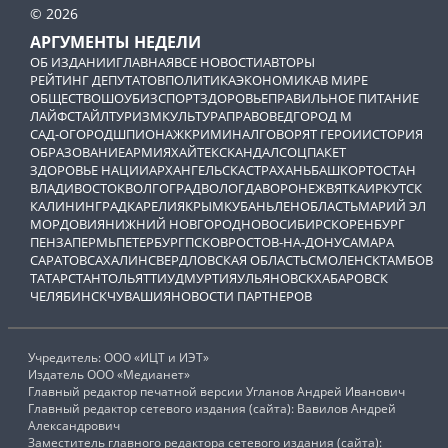
© 2026
АРГУМЕНТЫ НЕДЕЛИ
ОБ ИЗДАНИИ
ГЛАВНАЯ
ВСЕ НОВОСТИ
АВТОРЫ
РЕЙТИНГ ДЕПУТАТОВ
ПОЛИТИКА
ЭКОНОМИКА
В МИРЕ
ОБЩЕСТВО
ШОУБИЗ
СПОРТ
ЗДОРОВЬЕ
ПРАВИЛЬНОЕ ПИТАНИЕ
ЛАЙФСТАЙЛ
ТУРИЗМ
КУЛЬТУРА
ПРАВОВЕД
ГОРОД М
САД-ОГОРОД
ШПИОНАЖ
КРИМИНАЛ
ГОВОРЯТ ГЕРОИ
ИСТОРИЯ
ОБРАЗОВАНИЕ
АРМИЯ
ХАЙТЕК
СКАНДАЛ
СОЦПАКЕТ
ЗДОРОВЬЕ НАЦИИ
АРХАНГЕЛЬСК
АСТРАХАНЬ
БАШКОРТОСТАН
ВЛАДИВОСТОК
ВОЛГОГРАД
ВОЛОГДА
ВОРОНЕЖ
ВЯТКА
ИРКУТСК
КАЛИНИНГРАД
КАРЕЛИЯ
КРЫМ
КУБАНЬ
ЛЕНОБЛАСТЬ
МАРИЙ ЭЛ
МОРДОВИЯ
НИЖНИЙ НОВГОРОД
НОВОСИБИРСК
ОРЕНБУРГ
ПЕНЗА
ПЕРМЬ
ПЕТЕРБУРГ
ПСКОВ
РОСТОВ-НА-ДОНУ
САМАРА
САРАТОВ
САХАЛИН
СВЕРДЛОВСКАЯ ОБЛАСТЬ
СМОЛЕНСК
ТАМБОВ
ТАТАРСТАН
ТОЛЬЯТТИ
УДМУРТИЯ
УЛЬЯНОВСК
ХАБАРОВСК
ЧЕЛЯБИНСК
ЧУВАШИЯ
НОВОСТИ ПАРТНЕРОВ
Учредитель: ООО «ИЦТ и ИЭТ»
Издатель ООО «Медианет»
Главный редактор печатной версии Угланов Андрей Иванович
Главный редактор сетевого издания (сайта): Вавилов Андрей
Александрович
Заместитель главного редактора сетевого издания (сайта):