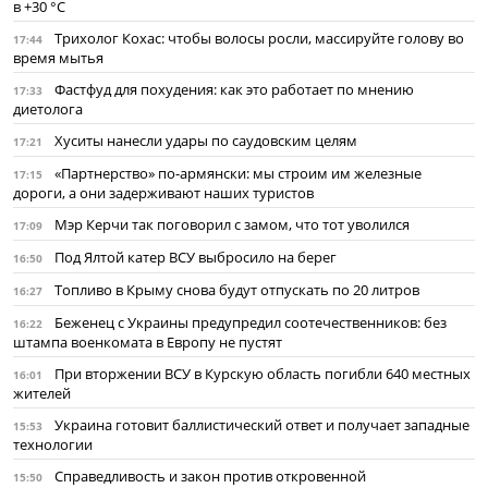
в +30 °C
Трихолог Кохас: чтобы волосы росли, массируйте голову во
17:44
время мытья
Фастфуд для похудения: как это работает по мнению
17:33
диетолога
Хуситы нанесли удары по саудовским целям
17:21
«Партнерство» по-армянски: мы строим им железные
17:15
дороги, а они задерживают наших туристов
Мэр Керчи так поговорил с замом, что тот уволился
17:09
Под Ялтой катер ВСУ выбросило на берег
16:50
Топливо в Крыму снова будут отпускать по 20 литров
16:27
Беженец с Украины предупредил соотечественников: без
16:22
штампа военкомата в Европу не пустят
При вторжении ВСУ в Курскую область погибли 640 местных
16:01
жителей
Украина готовит баллистический ответ и получает западные
15:53
технологии
Справедливость и закон против откровенной
15:50