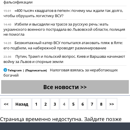
фальсификации
«400 тысяч квадратов в пепел»: почему мы ждали так долго,
15:01
чтобы обрушить логистику ВСУ?
Избили и высадили на трассе за русскую речь: мать
14:40
украинского военного пострадала во Львовской области, полиция
не помогла
Безэкипажный катер ВСУ попытался атаковать пляж в Ялте:
14:35
его подбили, на набережной проводят разминирование
Путин, Трамп и польский вопрос. Киев и Варшава начинают
23.06
войну за Львов и спорные земли
Налоговая взялась за неработающих
Telegram | (Подписаться)
богачей
Все новости >>
<<
Назад
1
2
3
4
5
6
7
8
>>
Страница временно недоступна. Зайдите позже