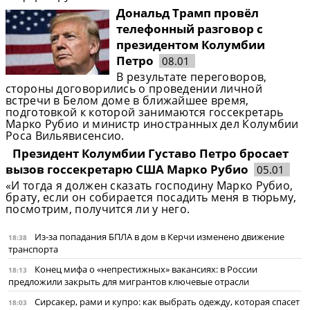
Дональд Трамп провёл
телефонный разговор с
президентом Колумбии
Петро
08.01
В результате переговоров,
стороны договорились о проведении личной
встречи в Белом доме в ближайшее время,
подготовкой к которой занимаются госсекретарь
Марко Рубио и министр иностранных дел Колумбии
Роса Вильявисенсио.
Президент Колумбии Густаво Петро бросает
вызов госсекретарю США Марко Рубио
05.01
«И тогда я должен сказать господину Марко Рубио,
брату, если он собирается посадить меня в тюрьму,
посмотрим, получится ли у него.
Из-за попадания БПЛА в дом в Керчи изменено движение
18:38
транспорта
Конец мифа о «непрестижных» вакансиях: в России
18:13
предложили закрыть для мигрантов ключевые отрасли
Сирсакер, рами и купро: как выбрать одежду, которая спасет
18:03