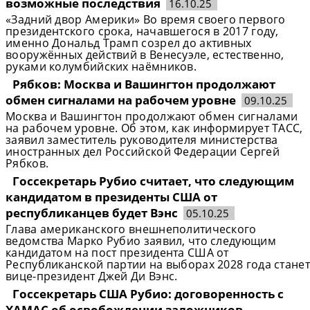
возможные последствия
16.10.25
«Задний двор Америки» Во время своего первого
президентского срока, начавшегося в 2017 году,
именно Дональд Трамп созрел до активных
вооружённых действий в Венесуэле, естественно,
руками колумбийских наёмников.
Рябков: Москва и Вашингтон продолжают
обмен сигналами на рабочем уровне
09.10.25
Москва и Вашингтон продолжают обмен сигналами
на рабочем уровне. Об этом, как информирует ТАСС,
заявил заместитель руководителя министерства
иностранных дел Российской Федерации Сергей
Рябков.
Госсекретарь Рубио считает, что следующим
кандидатом в президенты США от
республиканцев будет Вэнс
05.10.25
Глава американского внешнеполитического
ведомства Марко Рубио заявил, что следующим
кандидатом на пост президента США от
Республиканской партии на выборах 2028 года станет
вице-президент Джей Ди Вэнс.
Госсекретарь США Рубио: договоренность с
ХАМАС об освобождении заложников