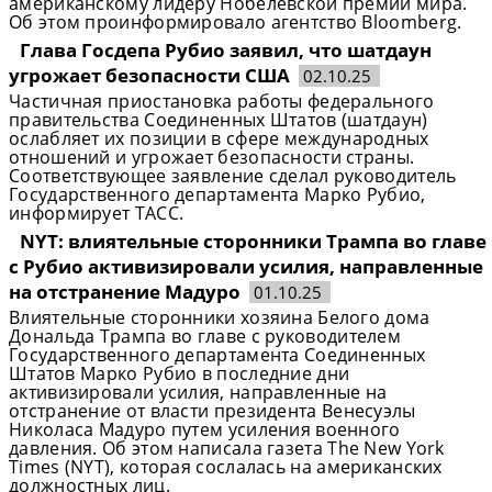
американскому лидеру Нобелевской премии мира.
Об этом проинформировало агентство Bloomberg.
Глава Госдепа Рубио заявил, что шатдаун
угрожает безопасности США
02.10.25
Частичная приостановка работы федерального
правительства Соединенных Штатов (шатдаун)
ослабляет их позиции в сфере международных
отношений и угрожает безопасности страны.
Соответствующее заявление сделал руководитель
Государственного департамента Марко Рубио,
информирует ТАСС.
NYT: влиятельные сторонники Трампа во главе
с Рубио активизировали усилия, направленные
на отстранение Мадуро
01.10.25
Влиятельные сторонники хозяина Белого дома
Дональда Трампа во главе с руководителем
Государственного департамента Соединенных
Штатов Марко Рубио в последние дни
активизировали усилия, направленные на
отстранение от власти президента Венесуэлы
Николаса Мадуро путем усиления военного
давления. Об этом написала газета The New York
Times (NYT), которая сослалась на американских
должностных лиц.