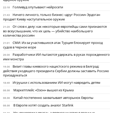
Голливуд опутывают нейросети
22:18
Ничего личного, только бизнес: «друг России» Эрдоган
21:43
продает Киеву наступательное оружие
От слов к делу: как некоторые европейцы сами признаются
21:20
во всеуслышание, что их цель — убийство наибольшего
количества россиян
СМИ: Из-за участившихся атак Турция блокирует проход
21:01
судов в Черное море
Разработчики ИИ пытаются удержать в руках порожденного
20:30
ими монстра
Визит главы киевского нацистского режима в Белград:
19:36
действия уходящего президента Сербии должны заставить Россию
призадуматься
Игрушки с использованием ИИ могут навредить детям
18:49
Маркетплейс «Озон» вышел из Крыма
08.08
Китай постепенно захватывает авторынок Европы
08.08
В Европе хотят создать аналог Starlink
08.08
Не «поддержка врага», а прямое участие в военных