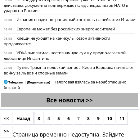
08.08
действиях: документы подтверждают след специалистов НАТО в
ударах по России
Испания вводит пограничный контроль на рейсах из Италии
08.08
Европа не может без российских энергоносителей
08.08
Клещи не уходят на каникулы: сезон активности
08.08
продолжается!
УЕФА выплатила шестизначную сумму предполагаемой
08.08
любовнице Инфантино
Путин, Трамп и польский вопрос. Киев и Варшава начинают
23.06
войну за Львов и спорные земли
Налоговая взялась за неработающих
Telegram | (Подписаться)
богачей
Все новости >>
<<
Назад
3
4
5
6
7
8
9
10
11
>>
Страница временно недоступна. Зайдите