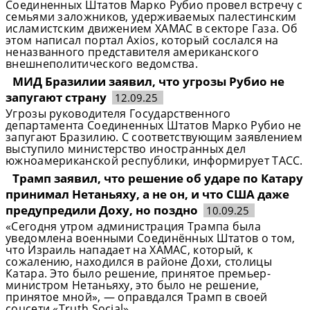
Соединенных Штатов Марко Рубио провел встречу с
семьями заложников, удерживаемых палестинским
исламистским движением ХАМАС в секторе Газа. Об
этом написал портал Axios, который сослался на
неназванного представителя американского
внешнеполитического ведомства.
МИД Бразилии заявил, что угрозы Рубио не
запугают страну
12.09.25
Угрозы руководителя Государственного
департамента Соединенных Штатов Марко Рубио не
запугают Бразилию. С соответствующим заявлением
выступило министерство иностранных дел
южноамериканской республики, информирует ТАСС.
Трамп заявил, что решение об ударе по Катару
принимал Нетаньяху, а не он, и что США даже
предупредили Доху, но поздно
10.09.25
«Сегодня утром администрация Трампа была
уведомлена военными Соединённых Штатов о том,
что Израиль нападает на ХАМАС, который, к
сожалению, находился в районе Дохи, столицы
Катара. Это было решение, принятое премьер-
министром Нетаньяху, это было не решение,
принятое мной», — оправдался Трамп в своей
соцсети «Truth Social».