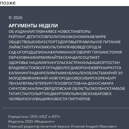
позже
© 2026
АРГУМЕНТЫ НЕДЕЛИ
ОБ ИЗДАНИИ
ГЛАВНАЯ
ВСЕ НОВОСТИ
АВТОРЫ
РЕЙТИНГ ДЕПУТАТОВ
ПОЛИТИКА
ЭКОНОМИКА
В МИРЕ
ОБЩЕСТВО
ШОУБИЗ
СПОРТ
ЗДОРОВЬЕ
ПРАВИЛЬНОЕ ПИТАНИЕ
ЛАЙФСТАЙЛ
ТУРИЗМ
КУЛЬТУРА
ПРАВОВЕД
ГОРОД М
САД-ОГОРОД
ШПИОНАЖ
КРИМИНАЛ
ГОВОРЯТ ГЕРОИ
ИСТОРИЯ
ОБРАЗОВАНИЕ
АРМИЯ
ХАЙТЕК
СКАНДАЛ
СОЦПАКЕТ
ЗДОРОВЬЕ НАЦИИ
АРХАНГЕЛЬСК
АСТРАХАНЬ
БАШКОРТОСТАН
ВЛАДИВОСТОК
ВОЛГОГРАД
ВОЛОГДА
ВОРОНЕЖ
ВЯТКА
ИРКУТСК
КАЛИНИНГРАД
КАРЕЛИЯ
КРЫМ
КУБАНЬ
ЛЕНОБЛАСТЬ
МАРИЙ ЭЛ
МОРДОВИЯ
НИЖНИЙ НОВГОРОД
НОВОСИБИРСК
ОРЕНБУРГ
ПЕНЗА
ПЕРМЬ
ПЕТЕРБУРГ
ПСКОВ
РОСТОВ-НА-ДОНУ
САМАРА
САРАТОВ
САХАЛИН
СВЕРДЛОВСКАЯ ОБЛАСТЬ
СМОЛЕНСК
ТАМБОВ
ТАТАРСТАН
ТОЛЬЯТТИ
УДМУРТИЯ
УЛЬЯНОВСК
ХАБАРОВСК
ЧЕЛЯБИНСК
ЧУВАШИЯ
НОВОСТИ ПАРТНЕРОВ
Учредитель: ООО «ИЦТ и ИЭТ»
Издатель ООО «Медианет»
Главный редактор печатной версии Угланов Андрей Иванович