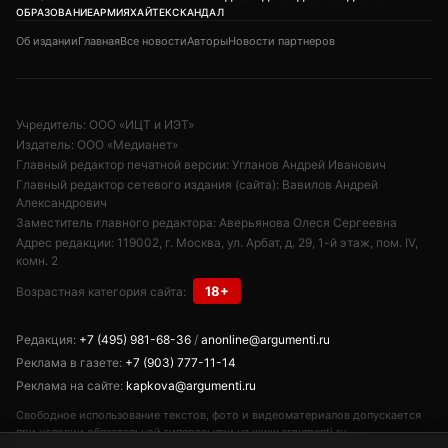
ОБРАЗОВАНИЕ
АРМИЯ
ХАЙТЕК
СКАНДАЛ
Об издании
Главная
Все новости
Авторы
Новости партнеров
Учредитель: ООО «ИЦТ и ИЭТ»
Издатель: ООО «Медианет»
Главный редактор печатной версии: Угланов Андрей Иванович
Главный редактор сетевого издания (сайта): Вавилов Андрей
Александрович
Заместитель главного редактора: Аверьянова Олеся Сергеевна
Адрес редакции: 119002, г. Москва, ул. Арбат, д. 29, 1-й этаж, пом. IV,
комн. 2
18+
Возрастная категория сайта:
Редакция:
+7 (495) 981-68-36
/
anonline@argumenti.ru
Реклама в газете:
+7 (903) 777-11-14
Реклама на сайте:
kapkova@argumenti.ru
Свободное использование текстов, фото и видеоматериалов допускается
при условии обязательной гиперссылки на www.argumenti.ru.