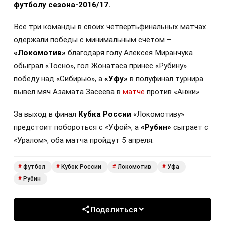
футболу сезона-2016/17.
Все три команды в своих четвертьфинальных матчах
одержали победы с минимальным счётом –
«Локомотив»
благодаря голу Алексея Миранчука
обыграл «Тосно», гол Жонатаса принёс «Рубину»
победу над «Сибирью», а
«Уфу»
в полуфинал турнира
вывел мяч Азамата Засеева в
матче
против «Анжи».
За выход в финал
Кубка России
«Локомотиву»
предстоит побороться с «Уфой», а
«Рубин»
сыграет с
«Уралом», оба матча пройдут 5 апреля.
футбол
Кубок России
Локомотив
Уфа
#
#
#
#
Рубин
#
Поделиться